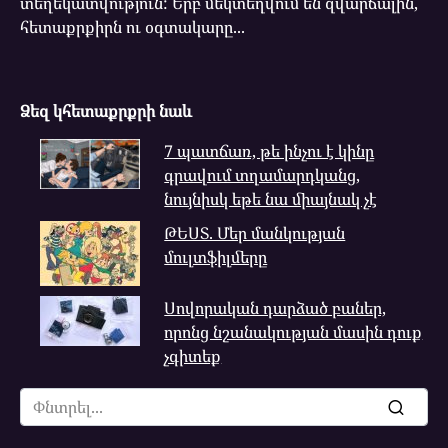
տեղեկատվություն: Երբ մեկտեղվում են զվարճալին,
հետաքրքիրն ու օգտակարը...
Ձեզ կհետաքրքրի նաև
7 պատճառ, թե ինչու է կինը
գրավում տղամարդկանց,
նույնիսկ եթե նա միայնակ չէ
ԹԵՍՏ. Մեր մանկության
մուլտֆիլմերը
Սովորական դարձած բաներ,
որոնց նշանակության մասին դուք
չգիտեք
Search
for: