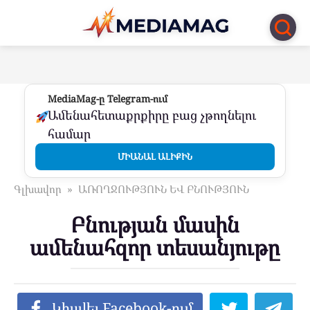
Перейти
к
контенту
MediaMag-ը Telegram-ում
Ամենահետաքրքիրը բաց չթողնելու
համար
ՄԻԱՆԱԼ ԱԼԻՔԻՆ
Գլխավոր
»
ԱՌՈՂՋՈՒԹՅՈՒՆ ԵՎ ԲՆՈՒԹՅՈՒՆ
Բնության մասին
ամենահզոր տեսանյութը
Կիսվել Facebook-ում