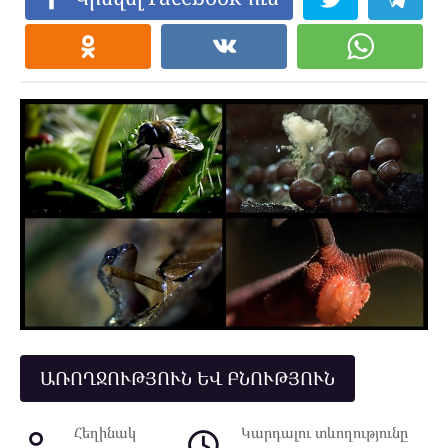
ԱՌՈՂՋՈՒԹՅՈՒՆ ԵՎ ԲՆՈՒԹՅՈՒՆ
Հեղինակ
Կարդալու տևողությունը