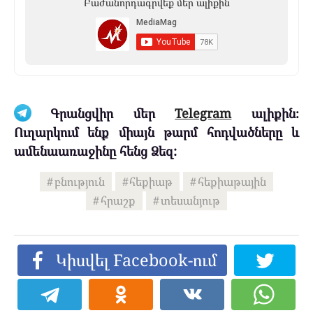
Բաժանորդագրվեք մեր ալիքին
Գրանցվիր մեր
Telegram
ալիքին։
Ուղարկում ենք միայն թարմ հոդվածները և
ամենաառաջինը հենց Ձեզ:
բնություն
հեքիաթ
հեքիաթային
հրաշք
տեսանյութ
Կիսվել Facebook-ում