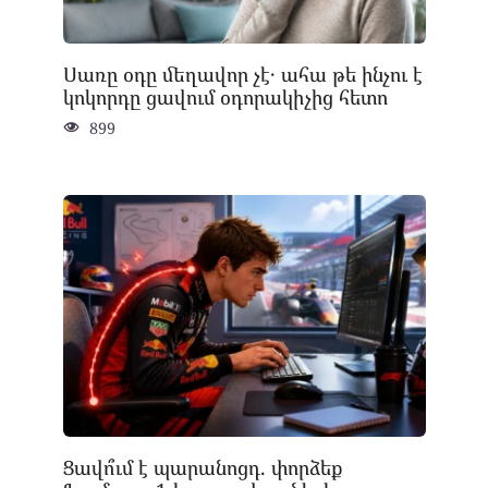
Սառը օդը մեղավոր չէ․ ահա թե ինչու է
կոկորդը ցավում օդորակիչից հետո
899
Ցավո՞ւմ է պարանոցդ. փորձեք