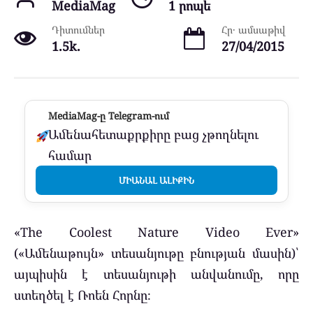
MediaMag
1 րոպե
Դիտումներ
Հր․ ամսաթիվ
1.5k.
27/04/2015
MediaMag-ը Telegram-ում
Ամենահետաքրքիրը բաց չթողնելու
համար
ՄԻԱՆԱԼ ԱԼԻՔԻՆ
«The Coolest Nature Video Ever»
(«Ամենաթույն» տեսանյութը բնության մասին)՝
այպիսին է տեսանյութի անվանումը, որը
ստեղծել է Ռոեն Հորնը։