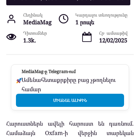
Հեղինակ
Կարդալու տևողությունը
MediaMag
1 րոպե
Դիտումներ
Հր․ ամսաթիվ
1.3k.
12/02/2025
MediaMag-ը Telegram-ում
Ամենահետաքրքիրը բաց չթողնելու
համար
ՄԻԱՆԱԼ ԱԼԻՔԻՆ
Հարուստներն ավելի հարուստ են դառնում.
Համաձայն Oxfam-ի վերջին տարեկան