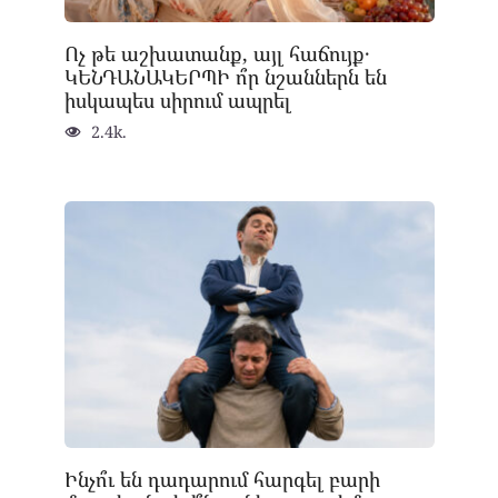
Ոչ թե աշխատանք, այլ հաճույք․
ԿԵՆԴԱՆԱԿԵՐՊԻ ո՞ր նշաններն են
իսկապես սիրում ապրել
2.4k.
Ինչո՞ւ են դադարում հարգել բարի