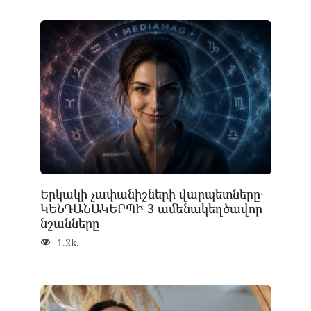
Երկակի չափանիշների վարպետները․
ԿԵՆԴԱՆԱԿԵՐՊԻ 3 ամենակեղծավոր
նշանները
1.2k.