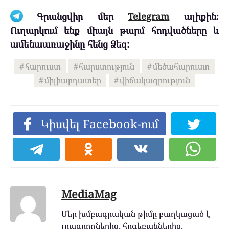
Գրանցվիր մեր
Telegram
ալիքին։
Ուղարկում ենք միայն թարմ հոդվածները և
ամենաառաջինը հենց Ձեզ:
հարուստ
հարստություն
մեծահարուստ
միլիարդատեր
վիճակագրություն
Կիսվել Facebook-ում
MediaMag
Մեր խմբագրական թիմը բաղկացած է
լրագրողներից, հոգեբաններից,