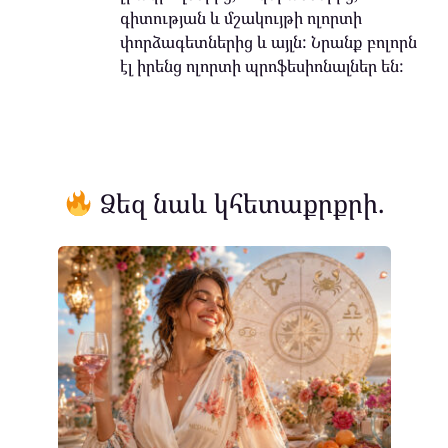
գիտության և մշակույթի ոլորտի
փորձագետներից և այլն: Նրանք բոլորն
էլ իրենց ոլորտի պրոֆեսիոնալներ են:
Ձեզ նաև կհետաքրքրի.