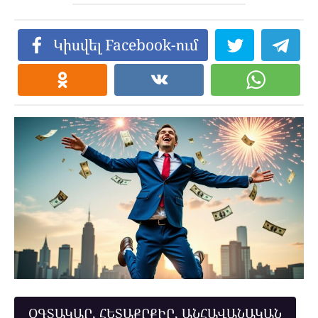
Կիսվել Facebook-ում
ՕԳՏԱԿԱՐ, ՀԵՏԱՔՐՔԻՐ, ԱՆՀԱՎԱՆԱԿԱՆ