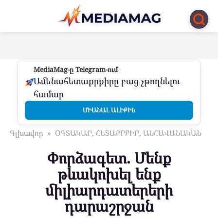
Перейти
к
контенту
MediaMag-ը Telegram-ում
Ամենահետաքրքիրը բաց չթողնելու
համար
ՄԻԱՆԱԼ ԱԼԻՔԻՆ
Գլխավոր
»
ՕԳՏԱԿԱՐ, ՀԵՏԱՔՐՔԻՐ, ԱՆՀԱՎԱՆԱԿԱՆ
Փորձագետ. Մենք
թևակոխել ենք
միլիարդատերերի
դարաշրջան