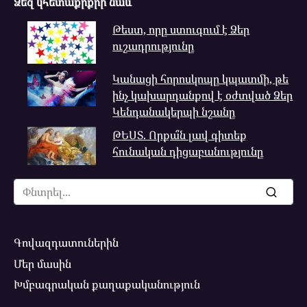
Ձեզ կհետաքրքրի նաև
Թեստ, որը ստուգում է Ձեր
ուշադրությունը
Կանացի հորոսկոպը կպատմի, թե
ինչ կախարդանքով է օժտված Ձեր
Կենդանակերպի նշանը
ԹԵՍՏ. Որքա՞ն լավ գիտեք
հունական դիցաբանությունը
Search
for:
Գովազդատուներին
Մեր մասին
Խմբագրական քաղաքականություն