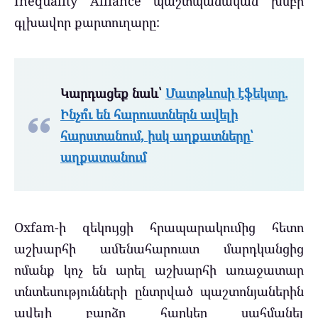
Inequality Alliance պաշտպանական խմբի
գլխավոր քարտուղարը:
Կարդացեք նաև՝
Մատթևոսի էֆեկտը.
Ինչո՞ւ են հարուստներն ավելի
հարստանում, իսկ աղքատները՝
աղքատանում
Oxfam-ի զեկույցի հրապարակումից հետո
աշխարհի ամենահարուստ մարդկանցից
ոմանք կոչ են արել աշխարհի առաջատար
տնտեսությունների ընտրված պաշտոնյաներին
ավելի բարձր հարկեր սահմանել