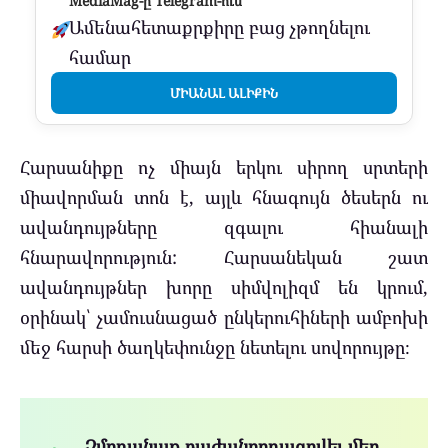
MediaMag-ը Telegram-ում
Ամենահետաքրքիրը բաց չթողնելու
համար
ՄԻԱՆԱԼ ԱԼԻՔԻՆ
Հարսանիքը ոչ միայն երկու սիրող սրտերի
միավորման տոն է, այլև հնագույն ծեսերն ու
ավանդույթները զգալու հիանալի
հնարավորություն: Հարսանեկան շատ
ավանդույթներ խորը սիմվոլիզմ են կրում,
օրինակ՝ չամուսնացած ընկերուհիների ամբոխի
մեջ հարսի ծաղկեփունջը նետելու սովորույթը։
Չմոռանաք բաժանորդագրվել մեր