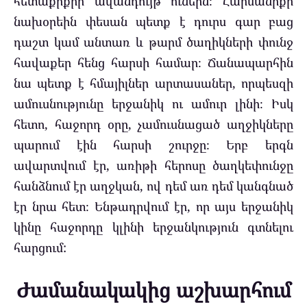
հետաքրքիր ավանդույթ ունեին։ Հարսանիքի
նախօրեին փեսան պետք է դուրս գար բաց
դաշտ կամ անտառ և թարմ ծաղիկների փունջ
հավաքեր հենց հարսի համար։ Ճանապարհին
նա պետք է հմայիլներ արտասաներ, որպեսզի
ամուսնությունը երջանիկ ու ամուր լինի։ Իսկ
հետո, հաջորդ օրը, չամուսնացած աղջիկները
պարում էին հարսի շուրջը։ Երբ երգն
ավարտվում էր, առիթի հերոսը ծաղկեփունջը
հանձնում էր աղջկան, ով դեմ առ դեմ կանգնած
էր նրա հետ։ Ենթադրվում էր, որ այս երջանիկ
կինը հաջորդը կլինի երջանկություն գտնելու
հարցում:
Ժամանակակից աշխարհում