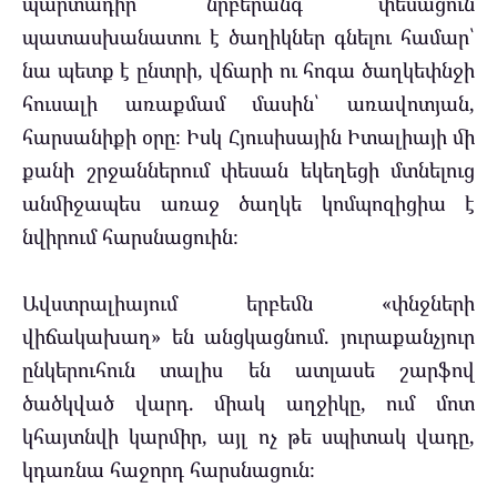
պարտադիր նրբերանգ՝ փեսացուն
պատասխանատու է ծաղիկներ գնելու համար՝
նա պետք է ընտրի, վճարի ու հոգա ծաղկեփնջի
հուսալի առաքմամ մասին՝ առավոտյան,
հարսանիքի օրը։ Իսկ Հյուսիսային Իտալիայի մի
քանի շրջաններում փեսան եկեղեցի մտնելուց
անմիջապես առաջ ծաղկե կոմպոզիցիա է
նվիրում հարսնացուին։
Ավստրալիայում երբեմն «փնջների
վիճակախաղ» են անցկացնում. յուրաքանչյուր
ընկերուհուն տալիս են ատլասե շարֆով
ծածկված վարդ. միակ աղջիկը, ում մոտ
կհայտնվի կարմիր, այլ ոչ թե սպիտակ վադը,
կդառնա հաջորդ հարսնացուն։