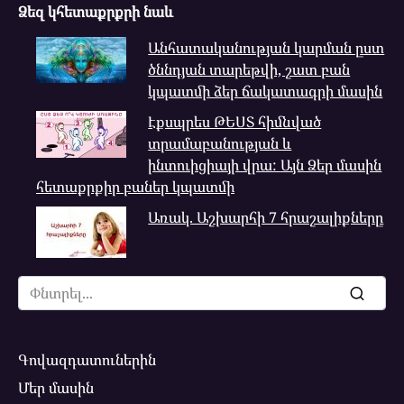
Ձեզ կհետաքրքրի նաև
Անհատականության կարման ըստ
ծննդյան տարեթվի, շատ բան
կպատմի ձեր ճակատագրի մասին
Էքսպրես ԹԵՍՏ հիմնված
տրամաբանության և
ինտուիցիայի վրա: Այն Ձեր մասին
հետաքրքիր բաներ կպատմի
Առակ. Աշխարհի 7 հրաշալիքները
Search
for:
Գովազդատուներին
Մեր մասին