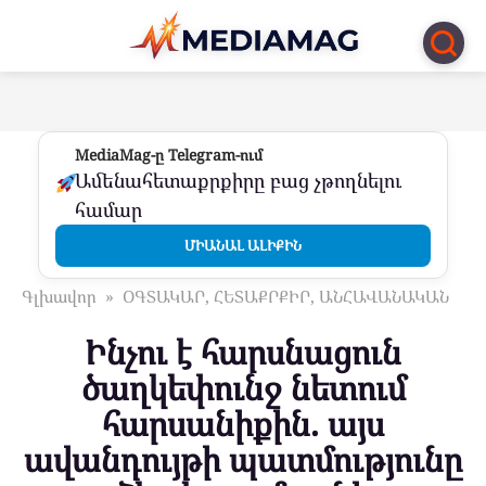
Перейти
к
контенту
MediaMag-ը Telegram-ում
Ամենահետաքրքիրը բաց չթողնելու
համար
ՄԻԱՆԱԼ ԱԼԻՔԻՆ
Գլխավոր
»
ՕԳՏԱԿԱՐ, ՀԵՏԱՔՐՔԻՐ, ԱՆՀԱՎԱՆԱԿԱՆ
Ինչու է հարսնացուն
ծաղկեփունջ նետում
հարսանիքին. այս
ավանդույթի պատմությունը