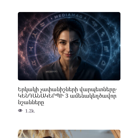
Երկակի չափանիշների վարպետները․
ԿԵՆԴԱՆԱԿԵՐՊԻ 3 ամենակեղծավոր
նշանները
1.2k.