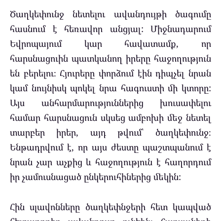
Ծաղկեփունջ նետելու ավանդույթի ծագումը
հասնում է հեռավոր անցյալ: Միջնադարում
Եվրոպայում կար հավատամք, որ
հարսնացուին պատկանող իրերը հաջողություն
են բերելու։ Հյուրերը փորձում էին դիպչել նրան
կամ նույնիսկ պոկել նրա հագուստի մի կտորը:
Այս անհարմարություններից խուսափելու
համար հարսնացուն սկսեց ամբոխի մեջ նետել
տարբեր իրեր, այդ թվում՝ ծաղկեփունջ։
Ենթադրվում է, որ այս ժեստը պաշտպանում է
նրան չար աչքից և հաջողություն է հաղորդում
իր չամուսնացած ընկերուհիներից մեկին:
Հին սլավոնները ծաղկեփնջերի հետ կապված