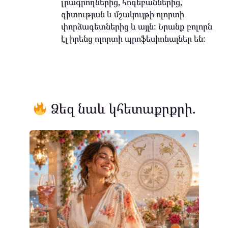
լրագրողներից, հոգեբաններից,
գիտության և մշակույթի ոլորտի
փորձագետներից և այլն: Նրանք բոլորն
էլ իրենց ոլորտի պրոֆեսիոնալներ են:
Ձեզ նաև կհետաքրքրի.