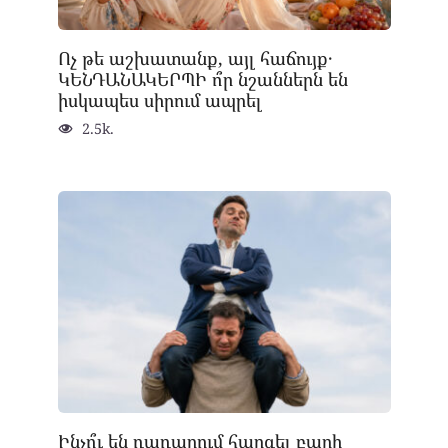
Ոչ թե աշխատանք, այլ հաճույք․
ԿԵՆԴԱՆԱԿԵՐՊԻ ո՞ր նշաններն են
իսկապես սիրում ապրել
2.5k.
Ինչո՞ւ են դադարում հարգել բարի