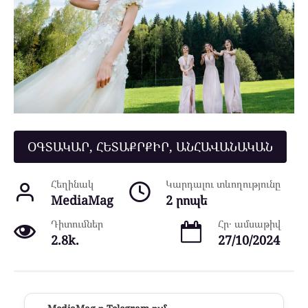
ՕԳՏԱԿԱՐ, ՀԵՏԱՔՐՔԻՐ, ԱՆՀԱՎԱՆԱԿԱՆ
Հեղինակ
Կարդալու տևողությունը
MediaMag
2 րոպե
Դիտումներ
Հր․ ամսաթիվ
2.8k.
27/10/2024