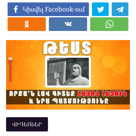
Կիսվել Facebook-ում
ՎԻԴԵՈՆԵՐ