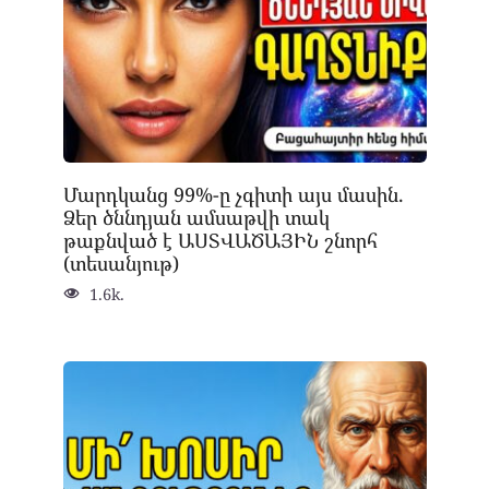
Մարդկանց 99%-ը չգիտի այս մասին.
Ձեր ծննդյան ամսաթվի տակ
թաքնված է ԱՍՏՎԱԾԱՅԻՆ շնորհ
(տեսանյութ)
1.6k.