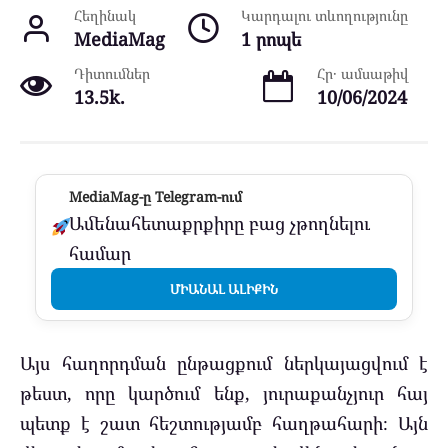
Հեղինակ
Կարդալու տևողությունը
MediaMag
1 րոպե
Դիտումներ
Հր․ ամսաթիվ
13.5k.
10/06/2024
MediaMag-ը Telegram-ում
Ամենահետաքրքիրը բաց չթողնելու
համար
ՄԻԱՆԱԼ ԱԼԻՔԻՆ
Այս հաղորդման ընթացքում ներկայացվում է
թեստ, որը կարծում ենք, յուրաքանչյուր հայ
պետք է շատ հեշտությամբ հաղթահարի։ Այն