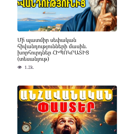
Մի՛ պատմիր սեփական
հիվանդությունների մասին.
խորհուրդներ ՀԻՊՈԿՐԱՏԻՑ
(տեսանյութ)
1.2k.