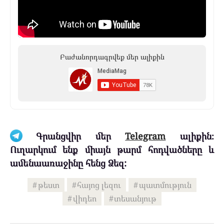
Բաժանորդագրվեք մեր ալիքին
Գրանցվիր մեր
Telegram
ալիքին։
Ուղարկում ենք միայն թարմ հոդվածները և
ամենաառաջինը հենց Ձեզ:
թեստ
հայոց լեզու
պատմություն
վիդեո
տեսանյութ