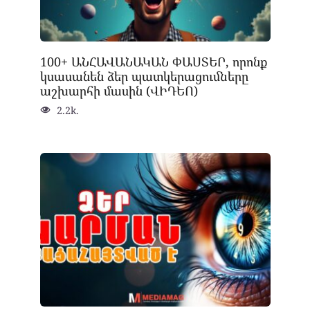
100+ ԱՆՀԱՎԱՆԱԿԱՆ ՓԱՍՏԵՐ, որոնք
կսասանեն ձեր պատկերացումները
աշխարհի մասին (ՎԻԴԵՈ)
2.2k.