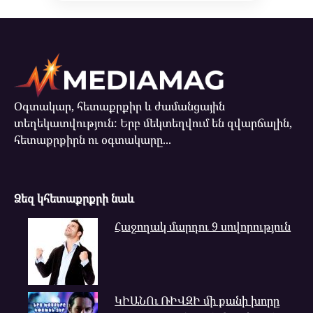
Օգտակար, հետաքրքիր և ժամանցային
տեղեկատվություն: Երբ մեկտեղվում են զվարճալին,
հետաքրքիրն ու օգտակարը...
Ձեզ կհետաքրքրի նաև
Հաջողակ մարդու 9 սովորություն
ԿԻԱՆՈւ ՌԻՎԶԻ մի քանի խորը