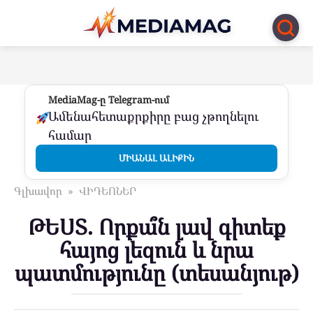
Перейти
к
контенту
MediaMag-ը Telegram-ում
Ամենահետաքրքիրը բաց չթողնելու
համար
ՄԻԱՆԱԼ ԱԼԻՔԻՆ
Գլխավոր
»
ՎԻԴԵՈՆԵՐ
ԹԵՍՏ. Որքա՞ն լավ գիտեք
հայոց լեզուն և նրա
պատմությունը (տեսանյութ)