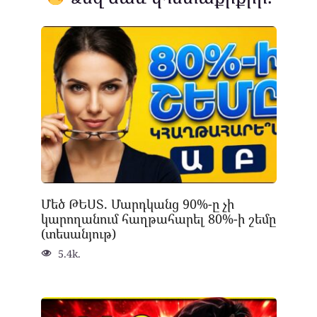
Մեծ ԹԵՍՏ. Մարդկանց 90%-ը չի
կարողանում հաղթահարել 80%-ի շեմը
(տեսանյութ)
5.4k.