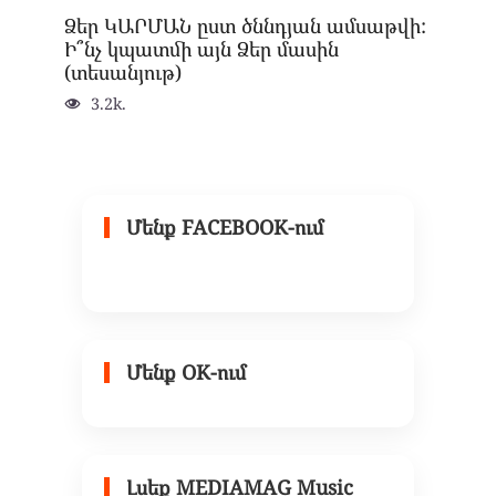
Ձեր ԿԱՐՄԱՆ ըստ ծննդյան ամսաթվի:
Ի՞նչ կպատմի այն Ձեր մասին
(տեսանյութ)
3.2k.
Մենք FACEBOOK-ում
Մենք OK-ում
Լսեք MEDIAMAG Music