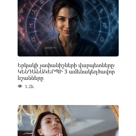
Երկակի չափանիշների վարպետները․
ԿԵՆԴԱՆԱԿԵՐՊԻ 3 ամենակեղծավոր
նշանները
1.2k.