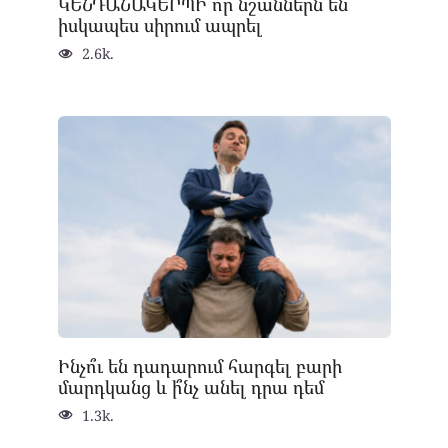
ԿԵՆԴԱՆԱԿԵՐՊԻ ո՞ր նշաններն են
իսկապես սիրում ապրել
2.6k.
Ինչո՞ւ են դադարում հարգել բարի
մարդկանց և ի՞նչ անել դրա դեմ
1.3k.