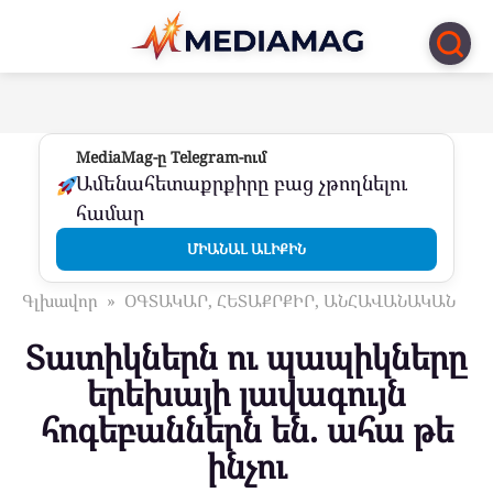
Перейти
к
контенту
MediaMag-ը Telegram-ում
Ամենահետաքրքիրը բաց չթողնելու
համար
ՄԻԱՆԱԼ ԱԼԻՔԻՆ
Գլխավոր
»
ՕԳՏԱԿԱՐ, ՀԵՏԱՔՐՔԻՐ, ԱՆՀԱՎԱՆԱԿԱՆ
Տատիկներն ու պապիկները
երեխայի լավագույն
հոգեբաններն են. ահա թե
ինչու