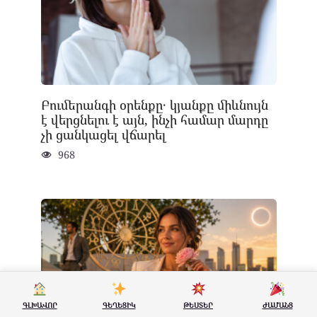
Բումերանգի օրենքը․ կյանքը միևնույն
է վերցնելու է այն, ինչի համար մարդը
չի ցանկացել վճարել
968
ԳԼԽԱՎՈՐ
ԳԵՂԵՑԻԿ
ԹԵՍՏԵՐ
ԺԱՄԱՆՑ