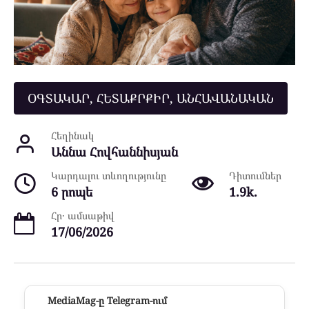
ՕԳՏԱԿԱՐ, ՀԵՏԱՔՐՔԻՐ, ԱՆՀԱՎԱՆԱԿԱՆ
Հեղինակ
Աննա Հովհաննիսյան
Կարդալու տևողությունը
Դիտումներ
6 րոպե
1.9k.
Հր․ ամսաթիվ
17/06/2026
MediaMag-ը Telegram-ում