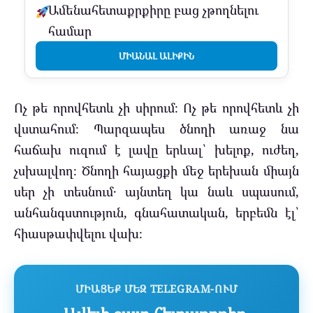
Ամենահետաքրքիրը բաց չթողնելու
համար
ՄԻԱՆԱԼ ԱԼԻՔԻՆ
Ոչ թե որովհետև չի սիրում։ Ոչ թե որովհետև չի
վստահում։ Պարզապես ծնողի առաջ նա
հաճախ ուզում է լավը երևալ՝ խելոք, ուժեղ,
չսխալվող։ Ծնողի հայացքի մեջ երեխան միայն
սեր չի տեսնում․ այնտեղ կա նաև սպասում,
անհանգստություն, գնահատական, երբեմն էլ՝
հիասթափվելու վախ։
ՄԻԱՑԵՔ ՄԵԶ TELEGRAM-ՈՒՄ