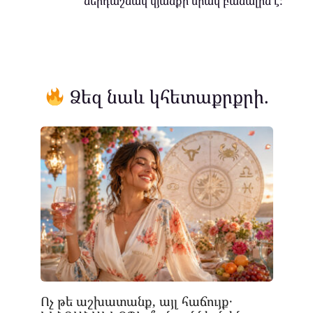
ներդաշնակ կյանքի միակ բանալին է:
Ձեզ նաև կհետաքրքրի.
Ոչ թե աշխատանք, այլ հաճույք․