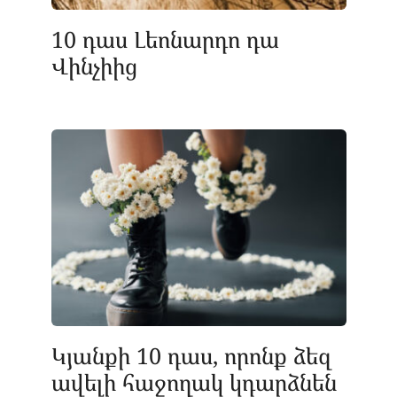
10 դաս Լեոնարդո դա
Վինչիից
Կյանքի 10 դաս, որոնք ձեզ
ավելի հաջողակ կդարձնեն