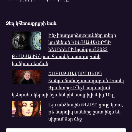
Ձեզ կհետաքրքրի նաև
Ինչ իրադարձություններ տեղի
կունենան ԿԵՆԴԱՆԱԿԵՐՊԻ
ՆՇԱՆՆԵՐԻ կյանքում 2022
ԹՎԱԿԱՆԻՆ՝ ըստ հայտնի աստղաբանի
կանխատեսման
ՇԱԲԱԹՎԱ ՀՈՐՈՍԿՈՊ
հանրաճանաչ աստղաբան Ռասել
Գրանտից։ Ի՞նչ է սպասվում
կենդանակերպի նշաններին ապրիլի 4-ից 10-ը
Այս անձնային ԹԵՍՏԸ ցույց կտա,
թե մարդիկ ամենից շատ ինչն են
սիրում Ձեր մեջ
Search