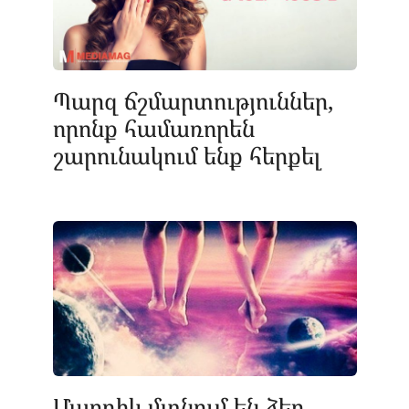
Պարզ ճշմարտություններ,
որոնք համառորեն
շարունակում ենք հերքել
Մարդիկ մտնում են ձեր