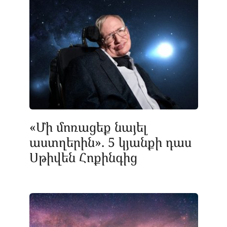
«Մի մոռացեք նայել
աստղերին». 5 կյանքի դաս
Սթիվեն Հոքինգից