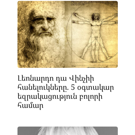
Լեոնարդո դա Վինչիի
հանելուկները. 5 օգտակար
եզրակացություն բոլորի
համար