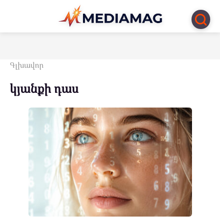
Перейти
к
контенту
Գլխավոր
կյանքի դաս