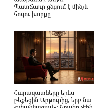
Պատճառը ցնցում է մինչև
հոգու խորքը
Հարազատները երես
թեքեցին Արթուրից, երբ նա
«սնանկացավ»։ Նրանք չէին