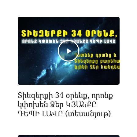
Տիեզերքի 34 օրենք, որոնք
կփոխեն Ձեր ԿՅԱՆՔԸ
ԴԵՊԻ ԼԱՎԸ (տեսանյութ)