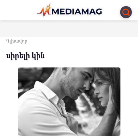
Перейти
к
контенту
Գլխավոր
սիրելի կին