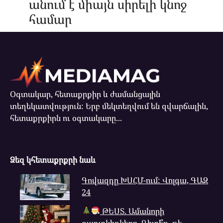
անում է միայն սիրելի կնոջ
համար
Օգտակար, հետաքրքիր և ժամանցային
տեղեկատվություն: Երբ մեկտեղվում են զվարճալին,
հետաքրքիրն ու օգտակարը...
Ձեզ կհետաքրքրի նաև
Գովազդը ԽՍՀՄ-ում: Վոլգա, ԳԱԶ
24
ԹԵՍՏ. Ամանորի
գաղտնիքները. Գիտե՞ք, թե