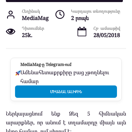
Հեղինակ
Կարդալու տևողությունը
MediaMag
2 րոպե
Դիտումներ
Հր․ ամսաթիվ
25k.
28/05/2018
MediaMag-ը Telegram-ում
Ամենահետաքրքիրը բաց չթողնելու
համար
ՄԻԱՆԱԼ ԱԼԻՔԻՆ
Ներկայացնում ենք Ձեզ 5 հիմնական
արարքներ, որ անում է տղամարդը միայն այն
կնոջ համար, ում սիրում է։