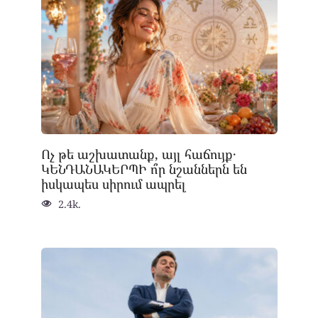
Ոչ թե աշխատանք, այլ հաճույք․
ԿԵՆԴԱՆԱԿԵՐՊԻ ո՞ր նշաններն են
իսկապես սիրում ապրել
2.4k.