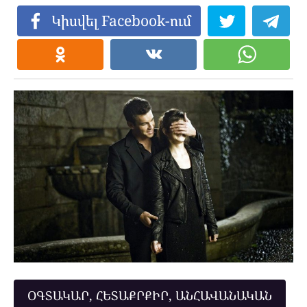
Կիսվել Facebook-ում
ՕԳՏԱԿԱՐ, ՀԵՏԱՔՐՔԻՐ, ԱՆՀԱՎԱՆԱԿԱՆ