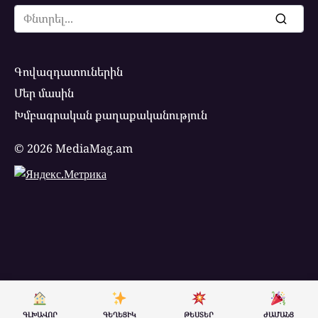
Search
for:
Գովազդատուներին
Մեր մասին
Խմբագրական քաղաքականություն
© 2026 MediaMag.am
ԳԼԽԱՎՈՐ
ԳԵՂԵՑԻԿ
ԹԵՍՏԵՐ
ԺԱՄԱՆՑ