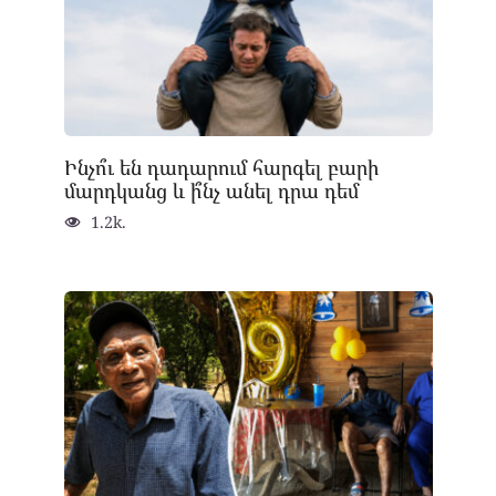
Ինչո՞ւ են դադարում հարգել բարի
մարդկանց և ի՞նչ անել դրա դեմ
1.2k.