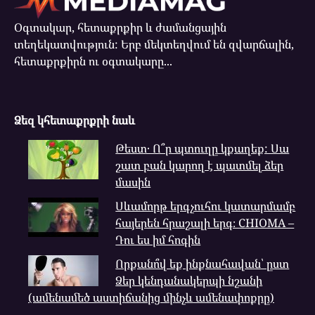
Օգտակար, հետաքրքիր և ժամանցային
տեղեկատվություն: Երբ մեկտեղվում են զվարճալին,
հետաքրքիրն ու օգտակարը...
Ձեզ կհետաքրքրի նաև
Թեստ․ Ո՞ր պտուղը կքաղեք: Սա
շատ բան կարող է պատմել ձեր
մասին
Սևամորթ երգչուհու կատարմամբ
հայերեն հրաշալի երգ։ CHIOMA –
Դու ես իմ հոգին
Որքանո՞վ եք ինքնահավան՝ ըստ
Ձեր կենդանակերպի նշանի
(ամենամեծ աստիճանից մինչև ամենափոքրը)