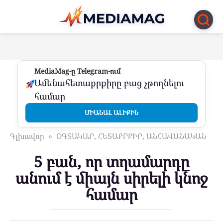
Перейти
к
контенту
MediaMag-ը Telegram-ում
Ամենահետաքրքիրը բաց չթողնելու
համար
ՄԻԱՆԱԼ ԱԼԻՔԻՆ
Գլխավոր
»
ՕԳՏԱԿԱՐ, ՀԵՏԱՔՐՔԻՐ, ԱՆՀԱՎԱՆԱԿԱՆ
5 բան, որ տղամարդը
անում է միայն սիրելի կնոջ
համար