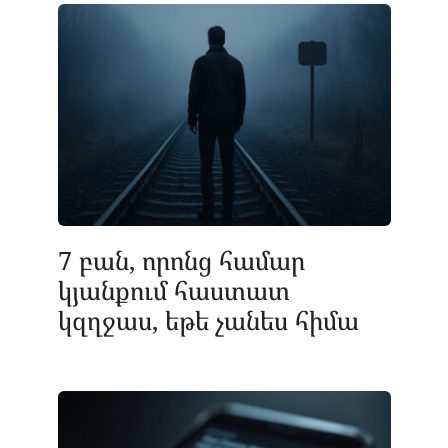
7 բան, որոնց համար
կյանքում հաստատ
կզղջաս, եթե չանես հիմա