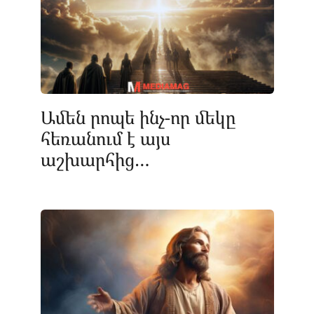
Ամեն րոպե ինչ-որ մեկը
հեռանում է այս
աշխարհից…