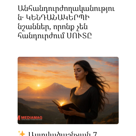
Անհանդուրժողականությու
ն․ ԿԵՆԴԱՆԱԿԵՐՊԻ
նշաններ, որոնք չեն
հանդուրժում ՍՈՒՏԸ
Աստվածաշնչյան 7