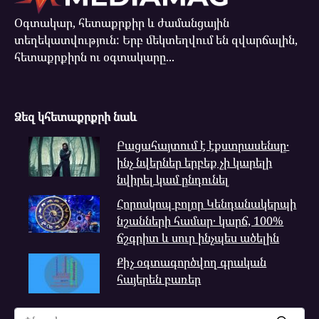
Օգտակար, հետաքրքիր և ժամանցային
տեղեկատվություն: Երբ մեկտեղվում են զվարճալին,
հետաքրքիրն ու օգտակարը...
Ձեզ կհետաքրքրի նաև
Բացահայտում է էքստրասենսը․
ինչ նվերներ երբեք չի կարելի
նվիրել կամ ընդունել
Հորոսկոպ բոլոր Կենդանակերպի
նշանների համար․ կարճ, 100%
ճշգրիտ և սուր ինչպես ածելին
Քիչ օգտագործվող գրական
հայերեն բառեր
Search