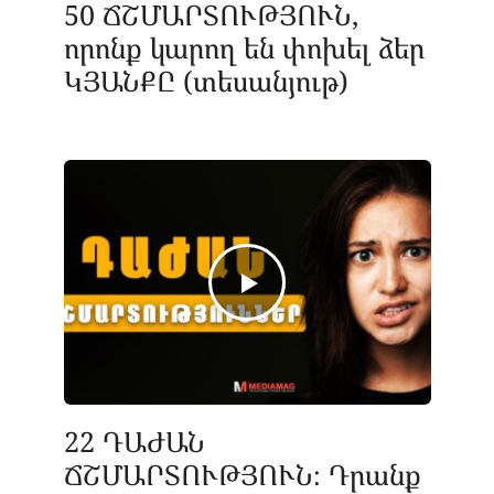
50 ՃՇՄԱՐՏՈՒԹՅՈՒՆ,
որոնք կարող են փոխել ձեր
ԿՅԱՆՔԸ (տեսանյութ)
22 ԴԱԺԱՆ
ՃՇՄԱՐՏՈՒԹՅՈՒՆ։ Դրանք