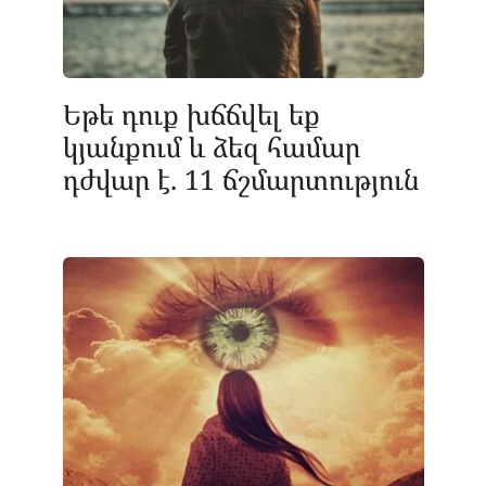
Եթե ​​դուք խճճվել եք
կյանքում և ձեզ համար
դժվար է. 11 ճշմարտություն