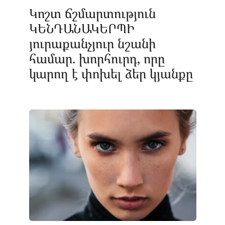
Կոշտ ճշմարտություն
ԿԵՆԴԱՆԱԿԵՐՊԻ
յուրաքանչյուր նշանի
համար. խորհուրդ, որը
կարող է փոխել ձեր կյանքը