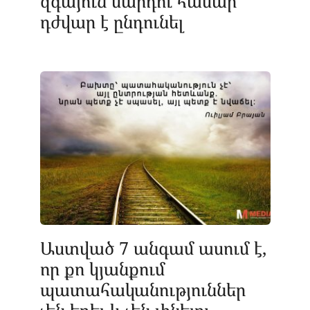
զգայուն մարդու համար
դժվար է ընդունել
Աստված 7 անգամ ասում է,
որ քո կյանքում
պատահականություններ
չեն եղել և չեն լինելու