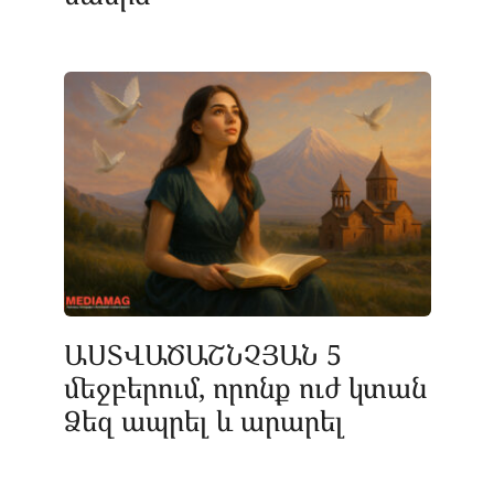
ԱՍՏՎԱԾԱՇՆՉՅԱՆ 5
մեջբերում, որոնք ուժ կտան
Ձեզ ապրել և արարել