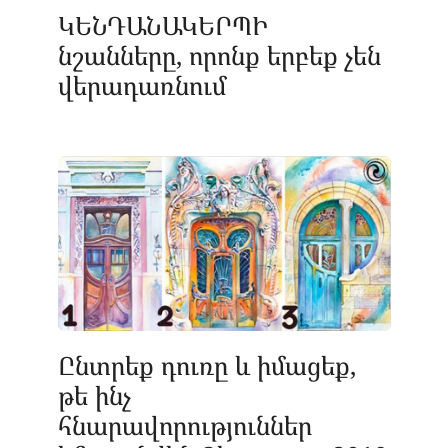
ԿԵՆԴԱՆԱԿԵՐՊԻ
նշանները, որոնք երբեք չեն
վերադառնում
Ընտրեք դուռը և իմացեք,
թե ինչ
հնարավորություններ