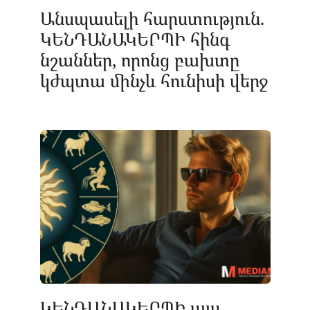
Անսպասելի հարստություն.
ԿԵՆԴԱՆԱԿԵՐՊԻ հինգ
նշաններ, որոնց բախտը
կժպտա մինչև հունիսի վերջ
ԿԵՆԴԱՆԱԿԵՐՊԻ այս