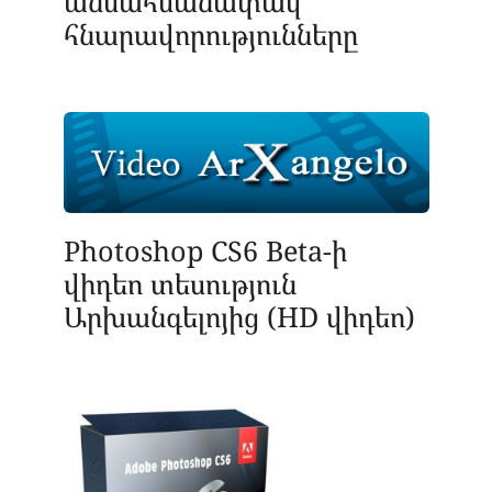
անսահմանափակ
հնարավորությունները
Photoshop CS6 Beta-ի
վիդեո տեսություն
Արխանգելոյից (HD վիդեո)