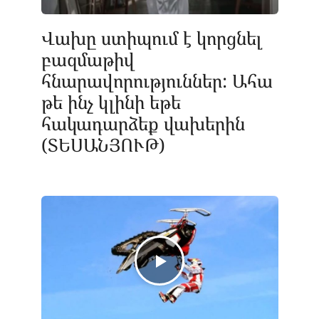
Վախը ստիպում է կորցնել
բազմաթիվ
հնարավորություններ: Ահա
թե ինչ կլինի եթե
հակադարձեք վախերին
(ՏԵՍԱՆՅՈՒԹ)