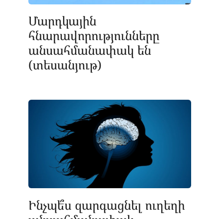
Մարդկային
հնարավորությունները
անսահմանափակ են
(տեսանյութ)
Ինչպե՞ս զարգացնել ուղեղի