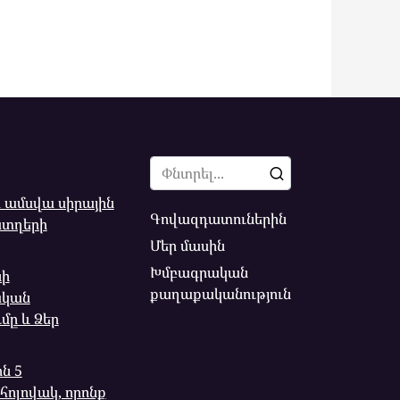
Search
for:
ս ամսվա սիրային
Գովազդատուներին
ստղերի
Մեր մասին
Խմբագրական
նի
քաղաքականություն
ական
ը և Ձեր
ն 5
հոլովակ, որոնք