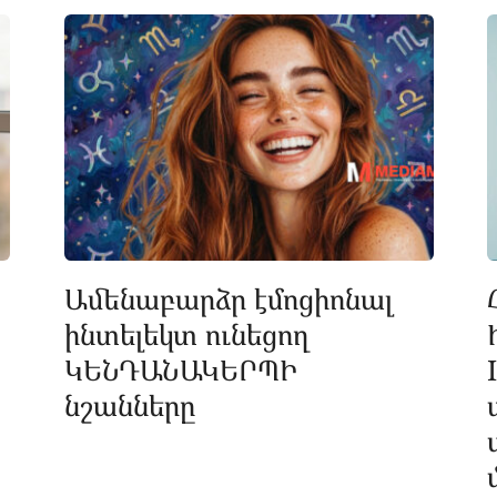
Ամենաբարձր էմոցիոնալ
ինտելեկտ ունեցող
ԿԵՆԴԱՆԱԿԵՐՊԻ
նշանները