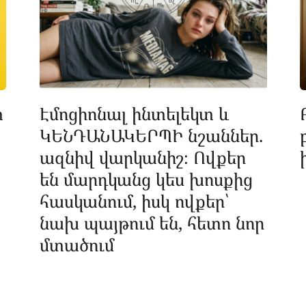
տ
Էմոցիոնալ ինտելեկտ և
ԿԵՆԴԱՆԱԿԵՐՊԻ նշաններ.
ազնիվ վարկանիշ։ Ովքեր
են մարդկանց կես խոսքից
հասկանում, իսկ ովքեր՝
նախ պայթում են, հետո նոր
մտածում