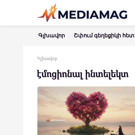
Перейти
к
контенту
Գլխավոր
Շփում գեղեցիկի հետ
Գլխավոր
էմոցիոնալ ինտելեկտ