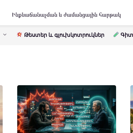
Ինքնաճանաչման և ժամանցային հարթակ
Թեստեր և գլուխկոտրուկներ
Գիտո