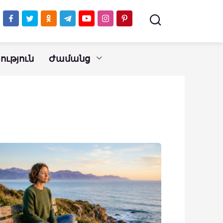
ւթյուն
Ժամանց