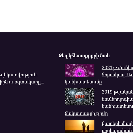
Ձեզ կհետաքրքրի նաև
2021թ․ Հունի
ղեկատվություն:
հորոսկոպ. Ա
րն ու օգտակարը...
կանխատեսումը
2019 թվակա
նումերոլոգի
կանխատեսում
ճակատագրի թիվը
Հայրերի մասի
սոցիալական 