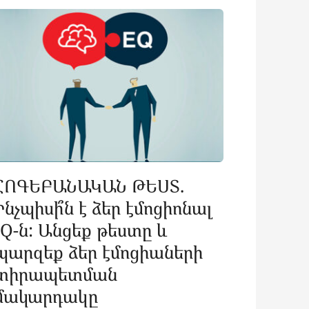
ՀՈԳԵԲԱՆԱԿԱՆ ԹԵՍՏ.
Ինչպիսի՞ն է ձեր էմոցիոնալ
IQ-ն: Անցեք թեստը և
պարզեք ձեր էմոցիաների
տիրապետման
մակարդակը