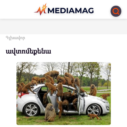
Перейти
к
контенту
Գլխավոր
ավտոմեքենա