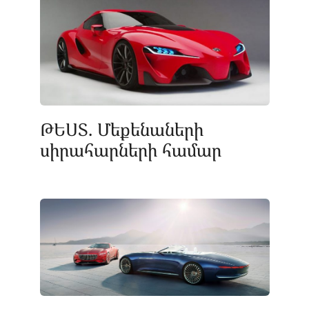
ԹԵՍՏ. Մեքենաների
սիրահարների համար