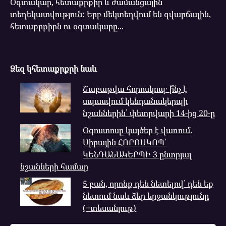
Օգտակար, հետաքրքիր և ժամանցային
տեղեկատվություն: Երբ մեկտեղվում են զվարճալին,
հետաքրքիրն ու օգտակարը...
Ձեզ կհետաքրքրի նաև
Շաբաթվա հորոսկոպ․ ի՞նչ է
սպասվում կենդանակերպի
նշաններին՝ փետրվարի 14-ից 20-ը
Օգոստոսը կայծեր է վառում.
Սիրային ՀՈՐՈՍԿՈՊ՝
ԿԵՆԴԱՆԱԿԵՐՊԻ 3 ընտրյալ
նշանների համար
5 բան, որոնք դեն նետելով՝ դեն եք
նետում նաև ձեր երջանկությունը
(+տեսանյութ)