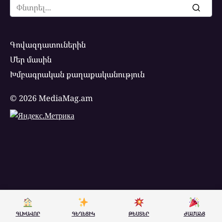
Search
for:
Գովազդատուներին
Մեր մասին
Խմբագրական քաղաքականություն
© 2026 MediaMag.am
ԳԼԽԱՎՈՐ
ԳԵՂԵՑԻԿ
ԹԵՍՏԵՐ
ԺԱՄԱՆՑ