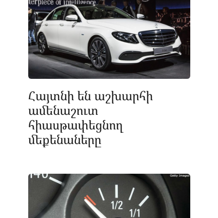
Հայտնի են աշխարհի
ամենաշուտ
հիասթափեցնող
մեքենաները