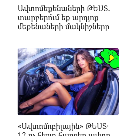
Ավտոմեքենաների ԹԵՍՏ.
տարբերո՞ւմ եք արդյոք
մեքենաների մակնիշները
«Ավտոմոբիլային» ԹԵՍՏ․
12 ոչ հեշտ հարցեր ավտո