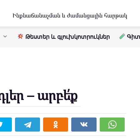
Ինքնաճանաչման և ժամանցային հարթակ
Թեստեր և գլուխկոտրուկներ
Գիտո
լեր – արբե՛ք