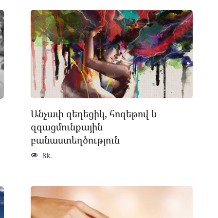
Անչափ գեղեցիկ, հոգեթով և
զգացմունքային
բանաստեղծություն
8k.