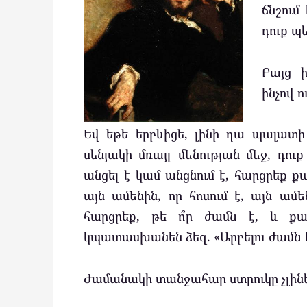
ճնշում
դուք պ
Բայց ի
ինչով ո
Եվ եթե երբևիցե, լինի դա պալատի
սենյակի մռայլ մենության մեջ, դու
անցել է կամ անցնում է, հարցրեք քա
այն ամենին, որ հոսում է, այն ամեն
հարցրեք, թե ո՞ր ժամն է, և քամ
կպատասխանեն ձեզ. «Արբելու ժամն 
Ժամանակի տանջահար ստրուկը չլինե