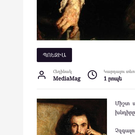
ՊՈԵԶԻԱ
Հեղինակ
Կարդալու տևող
MediaMag
1 րոպե
Միշտ պ
խնդիրը
Չզգալ