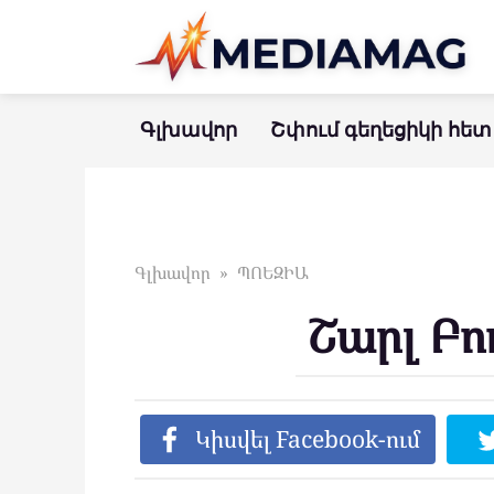
Перейти
к
контенту
Գլխավոր
Շփում գեղեցիկի հետ
Գլխավոր
»
ՊՈԵԶԻԱ
Շարլ Բոդ
Կիսվել Facebook-ում