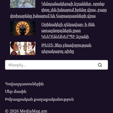
Կենդանակերպի նշաններ, որոնք
փող չեն խնայում իրենց վրա, բայց
փոխարենը խնայում են հարազատների վրա
Օրինակելի ղեկավար․ ի ծնե
առաջնորդներն ըստ
ԿԵՆԴԱՆԱԿԵՐՊԻ նշանի
ԹԵՍՏ․ Ձեր բնավորության
գերակայող գիծը
Search
for:
Գովազդատուներին
Մեր մասին
Խմբագրական քաղաքականություն
© 2026 MediaMag.am