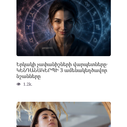
Երկակի չափանիշների վարպետները․
ԿԵՆԴԱՆԱԿԵՐՊԻ 3 ամենակեղծավոր
նշանները
1.2k.