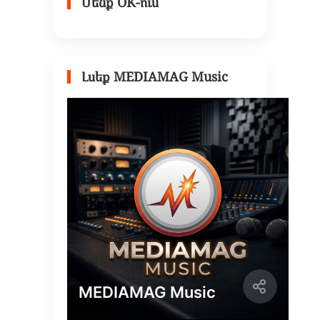
Մենք OK-ում
Լսեք MEDIAMAG Music