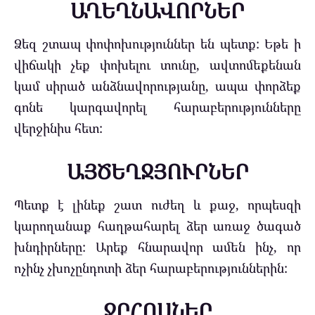
ԱՂԵՂՆԱՎՈՐՆԵՐ
Ձեզ շտապ փոփոխություններ են պետք: Եթե ի
վիճակի չեք փոխելու տունը, ավտոմեքենան
կամ սիրած անձնավորությանը, ապա փորձեք
գոնե կարգավորել հարաբերությունները
վերջինիս հետ:
ԱՅԾԵՂՋՅՈՒՐՆԵՐ
Պետք է լինեք շատ ուժեղ և քաջ, որպեսզի
կարողանաք հաղթահարել ձեր առաջ ծագած
խնդիրները: Արեք հնարավոր ամեն ինչ, որ
ոչինչ չխոչընդոտի ձեր հարաբերություններին:
ՋՐՀՈՍՆԵՐ