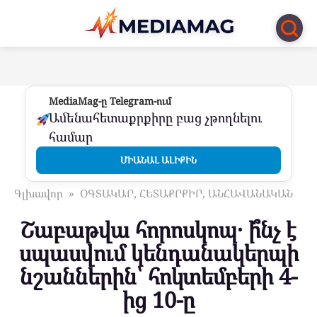
Перейти
к
контенту
MediaMag-ը Telegram-ում
Ամենահետաքրքիրը բաց չթողնելու
համար
ՄԻԱՆԱԼ ԱԼԻՔԻՆ
Գլխավոր
»
ՕԳՏԱԿԱՐ, ՀԵՏԱՔՐՔԻՐ, ԱՆՀԱՎԱՆԱԿԱՆ
Շաբաթվա հորոսկոպ․ ի՞նչ է
սպասվում կենդանակերպի
նշաններին՝ հոկտեմբերի 4-
ից 10-ը