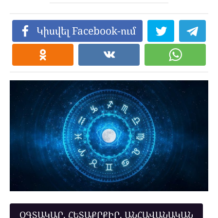
Կիսվել Facebook-ում
ՕԳՏԱԿԱՐ, ՀԵՏԱՔՐՔԻՐ, ԱՆՀԱՎԱՆԱԿԱՆ