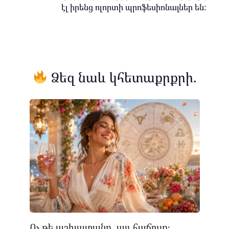
էլ իրենց ոլորտի պրոֆեսիոնալներ են:
Ձեզ նաև կհետաքրքրի.
Ոչ թե աշխատանք, այլ հաճույք․