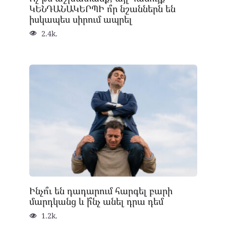
ԿԵՆԴԱՆԱԿԵՐՊԻ ո՞ր նշաններն են
իսկապես սիրում ապրել
2.4k.
Ինչո՞ւ են դադարում հարգել բարի
մարդկանց և ի՞նչ անել դրա դեմ
1.2k.