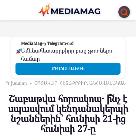
Перейти
к
контенту
MediaMag-ը Telegram-ում
Ամենահետաքրքիրը բաց չթողնելու
համար
ՄԻԱՆԱԼ ԱԼԻՔԻՆ
Գլխավոր
»
ՕԳՏԱԿԱՐ, ՀԵՏԱՔՐՔԻՐ, ԱՆՀԱՎԱՆԱԿԱՆ
Շաբաթվա հորոսկոպ․ ի՞նչ է
սպասվում կենդանակերպի
նշաններին՝ հունիսի 21-ից
հունիսի 27-ը