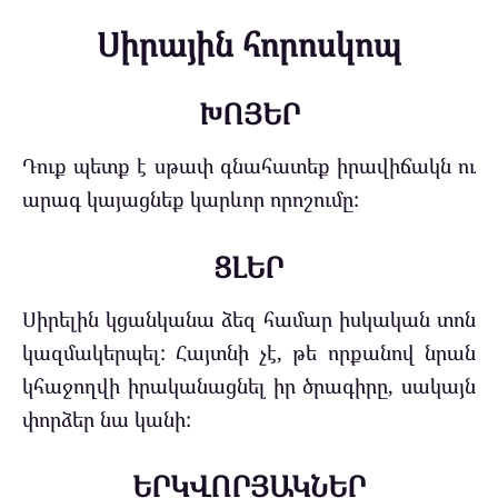
Սիրային հորոսկոպ
ԽՈՅԵՐ
Դուք պետք է սթափ գնահատեք իրավիճակն ու
արագ կայացնեք կարևոր որոշումը:
Ց
ԼԵՐ
Սիրելին կցանկանա ձեզ համար իսկական տոն
կազմակերպել: Հայտնի չէ, թե որքանով նրան
կհաջողվի իրականացնել իր ծրագիրը, սակայն
փորձեր նա կանի:
ԵՐԿՎՈՐՅԱԿՆԵՐ