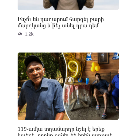
Ինչո՞ւ են դադարում հարգել բարի
մարդկանց և ի՞նչ անել դրա դեմ
1.2k.
119-ամյա տղամարդը նշել է երեք
կանոն, որոնք օգնել են իրեն այդքան