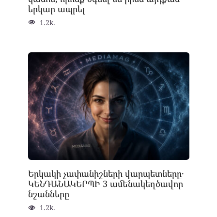
երկար ապրել
1.2k.
Երկակի չափանիշների վարպետները․
ԿԵՆԴԱՆԱԿԵՐՊԻ 3 ամենակեղծավոր
նշանները
1.2k.