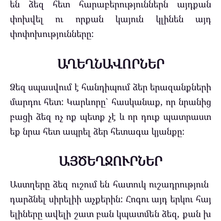
են ձեզ հետ հարաբերություններն այդքան
փոխվել ու որքան կայուն կլինեն այդ
փոփոխությունները:
ԱՂԵՂՆԱՎՈՐՆԵՐ
Ձեզ սպասվում է հանդիպում ձեր երազանքների
մարդու հետ: Կարևորը` հասկանաք, որ նրանից
բացի ձեզ ոչ ոք պետք չէ և որ դուք պատրաստ
եք նրա հետ ապրել ձեր հետագա կյանքը:
ԱՅԾԵՂՋՈՒՐՆԵՐ
Ա
ստղերը
ձեզ
ուշում
են
հատուկ
ուշադրություն
դարձնել
սիրելիի
աչքերին
:
Հոգու
այդ
երկու
հայ
ելիները
ավելի
շատ
բան
կպատմեն
ձեզ
,
քան
խ