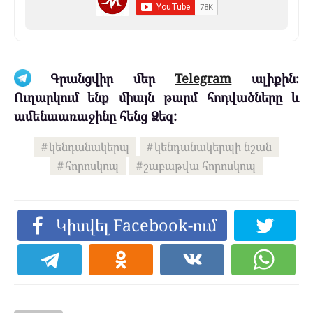
Գրանցվիր մեր
Telegram
ալիքին։
Ուղարկում ենք միայն թարմ հոդվածները և
ամենաառաջինը հենց Ձեզ:
կենդանակերպ
կենդանակերպի նշան
հորոսկոպ
շաբաթվա հորոսկոպ
Կիսվել Facebook-ում