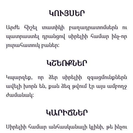
ԿՈՒՅՍԵՐ
Արժե հիշել տատիկի բաղադրատոմսերն ու
պատրաստել դրանցով սիրելիի համար ինչ-որ
յուրահատուկ բաներ:
ԿՇԵՌՔՆԵՐ
Կպարզեք, որ ձեր սիրելիի զգացմունքներն
ավելի խորն են, քան ձեզ թվում էր այս ամբողջ
ժամանակ:
ԿԱՐԻՃՆ
ԵՐ
Սիրելիի համար անհասկանալի կլինի, թե ինչու