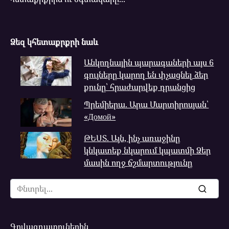
Ձեզ կհետաքրքրի նաև
Անկողնային պարագաների այս 6
գույները կարող են փչացնել ձեր
քունը՝ հրաժարվեք դրանցից
Պրեմիերա. Արա Մարտիրոսյան՝
«Домой»
ԹԵՍՏ. Այն, ինչ առաջինը
կնկատեք նկարում կպատմի Ձեր
մասին ողջ ճշմարտությունը
Search
for:
Գովազդատուներին