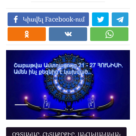
Կիսվել Facebook-ում
ՕԳՏԱԿԱՐ, ՀԵՏԱՔՐՔԻՐ, ԱՆՀԱՎԱՆԱԿԱՆ