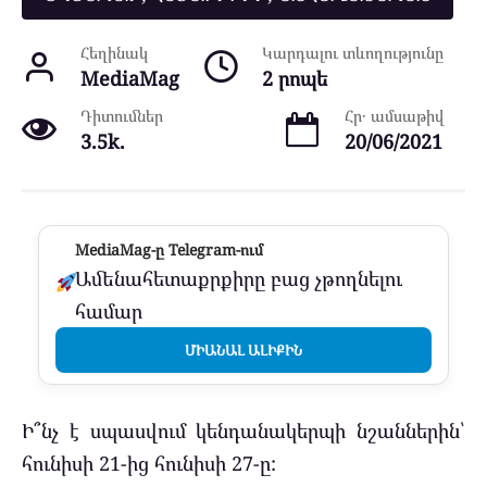
Հեղինակ
Կարդալու տևողությունը
MediaMag
2 րոպե
Դիտումներ
Հր․ ամսաթիվ
3.5k.
20/06/2021
MediaMag-ը Telegram-ում
Ամենահետաքրքիրը բաց չթողնելու
համար
ՄԻԱՆԱԼ ԱԼԻՔԻՆ
Ի՞նչ է սպասվում կենդանակերպի նշաններին՝
հունիսի 21-ից հունիսի 27-ը: