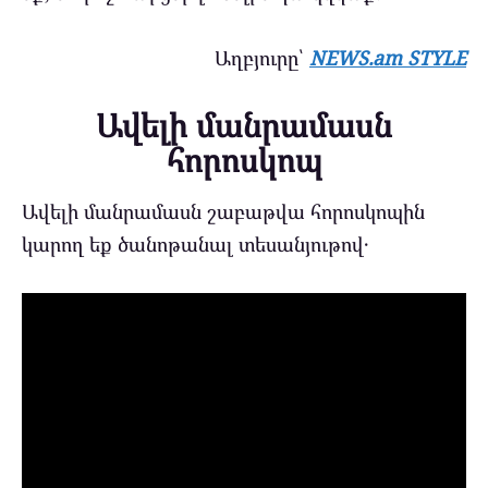
Աղբյուրը՝
NEWS.am STYLE
Ավելի մանրամասն
հորոսկոպ
Ավելի մանրամասն շաբաթվա հորոսկոպին
կարող եք ծանոթանալ տեսանյութով․