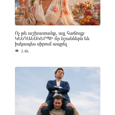
Ոչ թե աշխատանք, այլ հաճույք․
ԿԵՆԴԱՆԱԿԵՐՊԻ ո՞ր նշաններն են
իսկապես սիրում ապրել
2.4k.