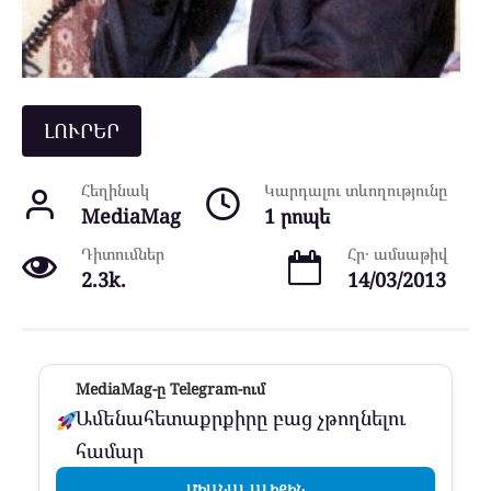
ԼՈՒՐԵՐ
Հեղինակ
Կարդալու տևողությունը
MediaMag
1 րոպե
Դիտումներ
Հր․ ամսաթիվ
2.3k.
14/03/2013
MediaMag-ը Telegram-ում
Ամենահետաքրքիրը բաց չթողնելու
համար
ՄԻԱՆԱԼ ԱԼԻՔԻՆ