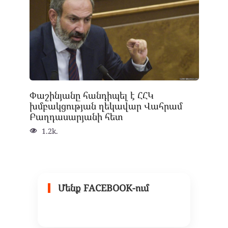
Փաշինյանը հանդիպել է ՀՀԿ
խմբակցության ղեկավար Վահրամ
Բաղդասարյանի հետ
1.2k.
Մենք FACEBOOK-ում