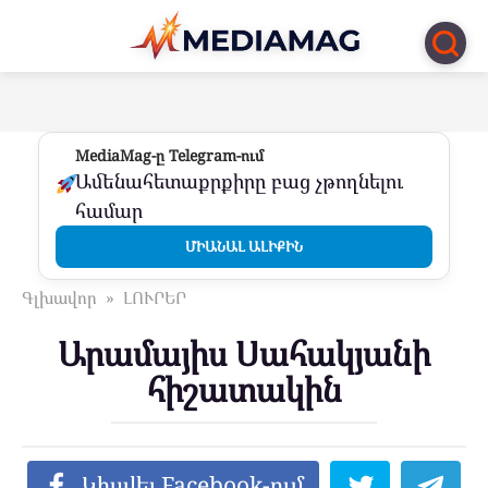
Перейти
к
контенту
MediaMag-ը Telegram-ում
Ամենահետաքրքիրը բաց չթողնելու
համար
ՄԻԱՆԱԼ ԱԼԻՔԻՆ
Գլխավոր
»
ԼՈՒՐԵՐ
Արամայիս Սահակյանի
հիշատակին
Կիսվել Facebook-ում