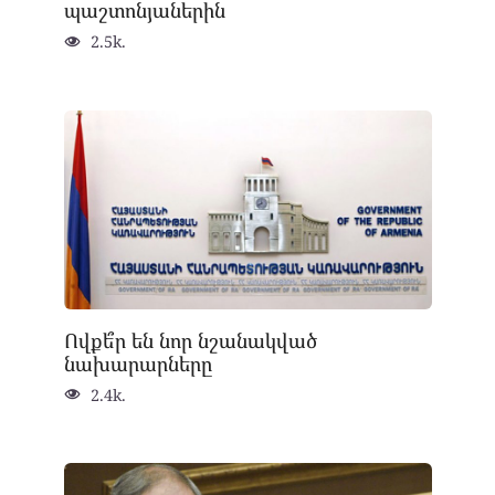
պաշտոնյաներին
2.5k.
Ովքե՞ր են նոր նշանակված
նախարարները
2.4k.