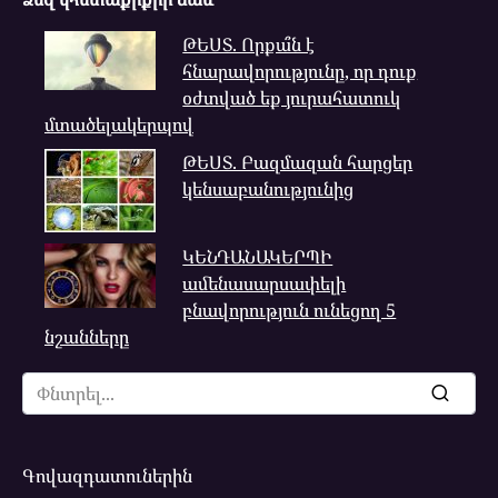
ԹԵՍՏ. Որքա՞ն է
հնարավորությունը, որ դուք
օժտված եք յուրահատուկ
մտածելակերպով
ԹԵՍՏ. Բազմազան հարցեր
կենսաբանությունից
ԿԵՆԴԱՆԱԿԵՐՊԻ
ամենասարսափելի
բնավորություն ունեցող 5
նշանները
Search
for:
Գովազդատուներին