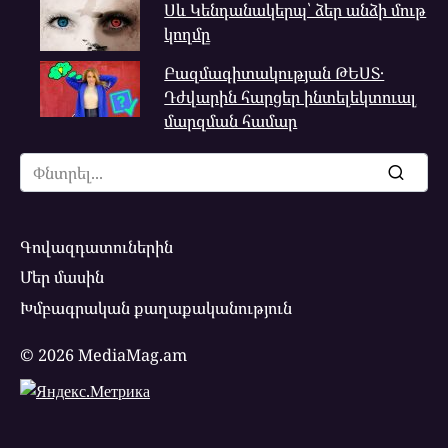
Սև Կենդանակերպ՝ ձեր անձի մութ
կողմը
Բազմագիտակության ԹԵՍՏ․
Դժվարին հարցեր ինտելեկտուալ
մարզման համար
Search
for:
Գովազդատուներին
Մեր մասին
Խմբագրական քաղաքականություն
© 2026 MediaMag.am