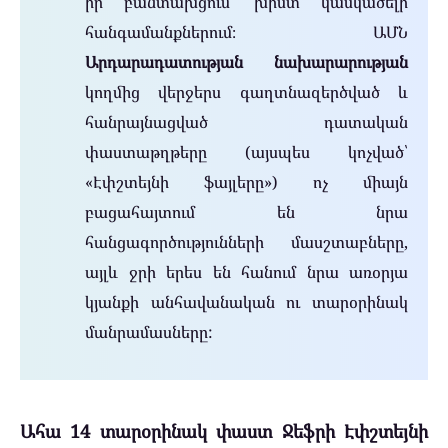
իր բանտախցում՝ խիստ կասկածելի
հանգամանքներում։ ԱՄՆ
Արդարադատության նախարարության
կողմից վերջերս գաղտնազերծված և
հանրայնացված դատական
փաստաթղթերը (այսպես կոչված՝
«Էփշտեյնի ֆայլերը») ոչ միայն
բացահայտում են նրա
հանցագործությունների մասշտաբները,
այլև ջրի երես են հանում նրա առօրյա
կյանքի անհավանական ու տարօրինակ
մանրամասները:
Ահա 14 տարօրինակ փաստ Ջեֆրի Էփշտեյնի