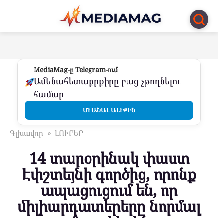
Перейти
к
контенту
MediaMag-ը Telegram-ում
Ամենահետաքրքիրը բաց չթողնելու
համար
ՄԻԱՆԱԼ ԱԼԻՔԻՆ
Գլխավոր
»
ԼՈՒՐԵՐ
14 տարօրինակ փաստ
Էփշտեյնի գործից, որոնք
ապացուցում են, որ
միլիարդատերերը նորմալ