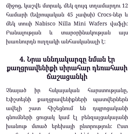
միջոց, կաշվե մտրակ, մեկ զույգ տղամարդու 12
համարի (եվրոպական 45 չափսի) Crocs-ներ և
մեկ տուփ Nabisco Nilla Mini Wafers վաֆլի:
Բանալության և տարօրինակության այս
խառնուրդն ուղղակի անհասկանալի է:
4. Նրա սննդակարգը նման էր
քաղցրավենիքի սիրահար դեռահասի
ճաշացանկի
Չնայած իր հսկայական հարստությանը,
Էփշտեյնի քաղցրավենիքների պատվերներն
ավելի շատ հիշեցնում են դպրոցականի
գնումների ցուցակ կամ էլ բենզալցակայանի
խանութ մտած երեխայի ընտրություն: Ըստ