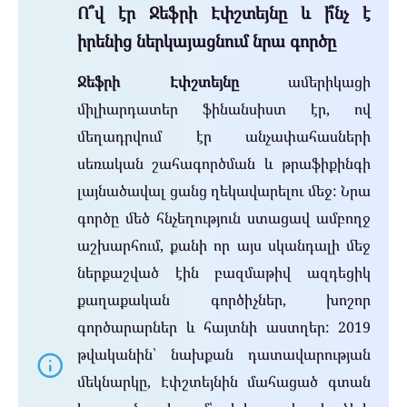
Ո՞վ էր Ջեֆրի Էփշտեյնը և ի՞նչ է
իրենից ներկայացնում նրա գործը
Ջեֆրի Էփշտեյնը
ամերիկացի
միլիարդատեր ֆինանսիստ էր, ով
մեղադրվում էր անչափահասների
սեռական շահագործման և թրաֆիքինգի
լայնածավալ ցանց ղեկավարելու մեջ: Նրա
գործը մեծ հնչեղություն ստացավ ամբողջ
աշխարհում, քանի որ այս սկանդալի մեջ
ներքաշված էին բազմաթիվ ազդեցիկ
քաղաքական գործիչներ, խոշոր
գործարարներ և հայտնի աստղեր: 2019
թվականին՝ նախքան դատավարության
մեկնարկը, Էփշտեյնին մահացած գտան