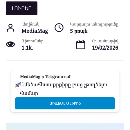
ԼՈՒՐԵՐ
Հեղինակ
Կարդալու տևողությունը
MediaMag
5 րոպե
Դիտումներ
Հր․ ամսաթիվ
1.1k.
19/02/2026
MediaMag-ը Telegram-ում
Ամենահետաքրքիրը բաց չթողնելու
համար
ՄԻԱՆԱԼ ԱԼԻՔԻՆ