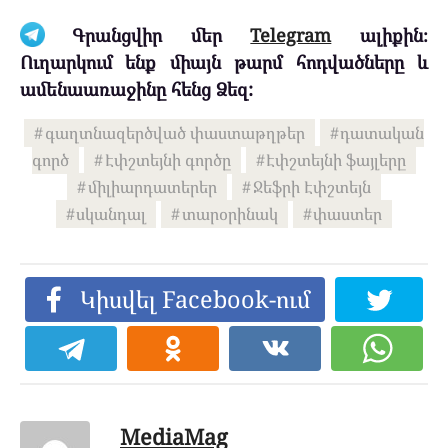
Գրանցվիր մեր
Telegram
ալիքին։
Ուղարկում ենք միայն թարմ հոդվածները և
ամենաառաջինը հենց Ձեզ:
գաղտնազերծված փաստաթղթեր
դատական
գործ
Էփշտեյնի գործը
Էփշտեյնի ֆայլերը
միլիարդատերեր
Ջեֆրի Էփշտեյն
սկանդալ
տարօրինակ
փաստեր
Կիսվել Facebook-ում
MediaMag