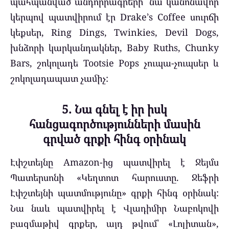
պահպանված անդորրագրերի՝ նա կանոնավոր
կերպով պատվիրում էր Drake’s Coffee սուրճի
կեքսեր, Ring Dings, Twinkies, Devil Dogs,
խնձորի կարկանդակներ, Baby Ruths, Chunky
Bars, շոկոլադե Tootsie Pops չուպա-չուպսեր և
շոկոլադապատ չամիչ:
5. Նա գնել է իր իսկ
հանցագործությունների մասին
գրված գրքի հինգ օրինակ
Էփշտեյնը Amazon-ից պատվիրել է Ջեյմս
Պատերսոնի «Կեղտոտ հարուստը. Ջեֆրի
Էփշտեյնի պատմությունը» գրքի հինգ օրինակ:
Նա նաև պատվիրել է Վլադիմիր Նաբոկովի
բազմաթիվ գրքեր, այդ թվում՝ «Լոլիտան»,