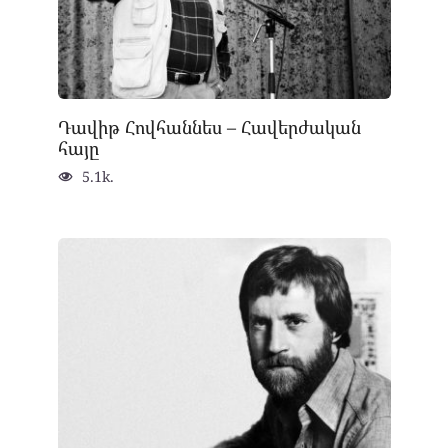
Դավիթ Հովհաննես – Հավերժական
հայը
5.1k.