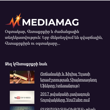
Օգտակար, հետաքրքիր և ժամանցային
տեղեկատվություն: Երբ մեկտեղվում են զվարճալին,
հետաքրքիրն ու օգտակարը...
Ձեզ կհետաքրքրի նաև
Ճոճանակի և Ֆիլիպ Գլասի
երաժշտության հիպնոսացնող
էֆեկտը (տեսանյութ)
2017 թվականի լավագույն
հոլովակները YouTube-ում
ԲԱԶՄԱԳԻՏԱԿՈՒԹՅԱՆ թեթև