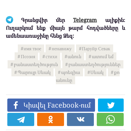
Գրանցվիր մեր
Telegram
ալիքին։
Ուղարկում ենք միայն թարմ հոդվածները և
ամենաառաջինը հենց Ձեզ:
имя твое
ненавижу
Паруйр Севак
Поэзия
стихи
անուն
ատում եմ
բանաստեղծություն
բանաստեղծություններ
Պարույր Սևակ
պոեզիա
Սևակ
քո
անունը
Կիսվել Facebook-ում