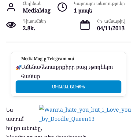
Հեղինակ
Կարդալու տևողությունը
MediaMag
1 րոպե
Դիտումներ
Հր․ ամսաթիվ
2.8k.
04/11/2013
MediaMag-ը Telegram-ում
Ամենահետաքրքիրը բաց չթողնելու
համար
ՄԻԱՆԱԼ ԱԼԻՔԻՆ
Ես
ատում
եմ քո անունը,