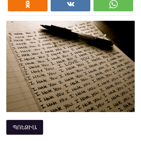
ՊՈԵԶԻԱ