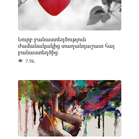
Նուրբ բանաստեղծություն
ժամանակակից տաղանդաշատ հայ
բանաստեղծից
7.9k.