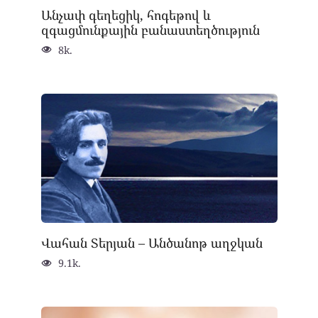
Անչափ գեղեցիկ, հոգեթով և
զգացմունքային բանաստեղծություն
8k.
Վահան Տերյան – Անծանոթ աղջկան
9.1k.