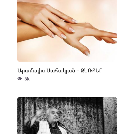
Արամայիս Սահակյան – ՁԵՌՔԵՐ
8k.