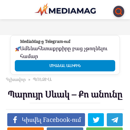
Перейти
к
контенту
MediaMag-ը Telegram-ում
Ամենահետաքրքիրը բաց չթողնելու
համար
ՄԻԱՆԱԼ ԱԼԻՔԻՆ
Գլխավոր
»
ՊՈԵԶԻԱ
Պարույր Սևակ – Քո անունը
Կիսվել Facebook-ում