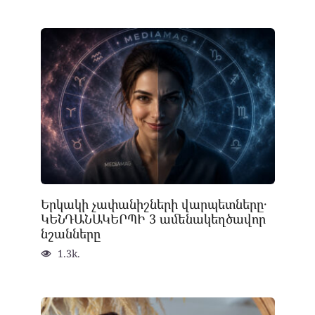
Երկակի չափանիշների վարպետները․
ԿԵՆԴԱՆԱԿԵՐՊԻ 3 ամենակեղծավոր
նշանները
1.3k.