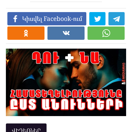
Կիսվել Facebook-ում
ՎԻԴԵՈՆԵՐ