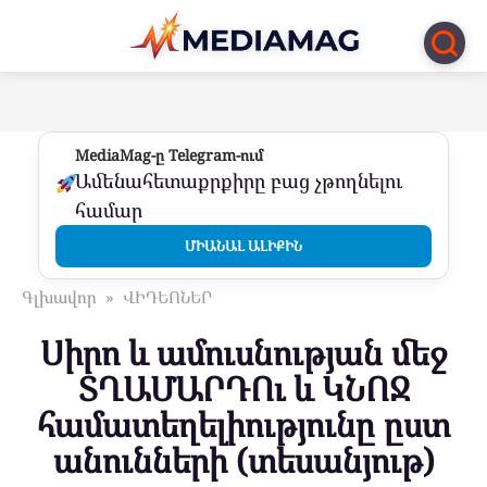
Перейти
к
контенту
MediaMag-ը Telegram-ում
Ամենահետաքրքիրը բաց չթողնելու
համար
ՄԻԱՆԱԼ ԱԼԻՔԻՆ
Գլխավոր
»
ՎԻԴԵՈՆԵՐ
Սիրո և ամուսնության մեջ
ՏՂԱՄԱՐԴՈւ և ԿՆՈՋ
համատեղելիությունը ըստ
անունների (տեսանյութ)