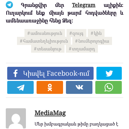
Գրանցվիր մեր
Telegram
ալիքին։
Ուղարկում ենք միայն թարմ հոդվածները և
ամենաառաջինը հենց Ձեզ:
ամուսնություն
զույգ
կին
համատեղելիություն
նումերոլոգիա
տեսանյութ
տղամարդ
Կիսվել Facebook-ում
MediaMag
Մեր խմբագրական թիմը բաղկացած է