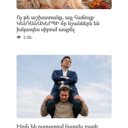
Ոչ թե աշխատանք, այլ հաճույք․
ԿԵՆԴԱՆԱԿԵՐՊԻ ո՞ր նշաններն են
իսկապես սիրում ապրել
2.6k.
Ինչո՞ւ են դադարում հարգել բարի