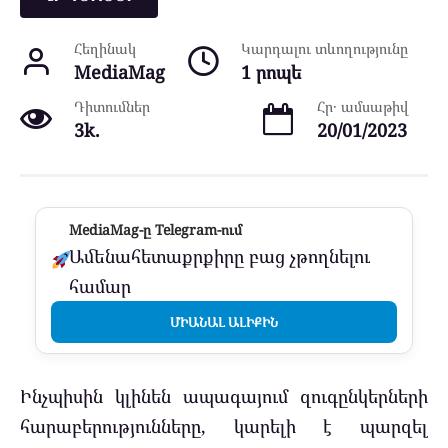
Հեղինակ
Կարդալու տևողությունը
MediaMag
1 րոպե
Դիտումներ
Հր․ ամսաթիվ
3k.
20/01/2023
MediaMag-ը Telegram-ում
Ամենահետաքրքիրը բաց չթողնելու
համար
ՄԻԱՆԱԼ ԱԼԻՔԻՆ
Ինչպիսին կլինեն ապագայում զուգընկերների
հարաբերությունները, կարելի է պարզել