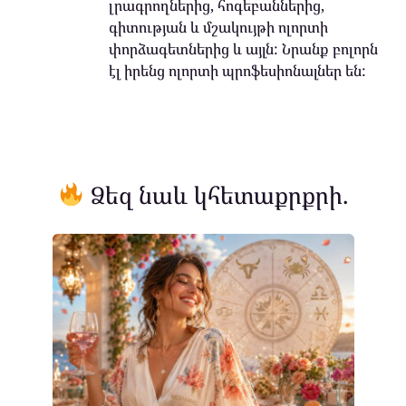
լրագրողներից, հոգեբաններից,
գիտության և մշակույթի ոլորտի
փորձագետներից և այլն: Նրանք բոլորն
էլ իրենց ոլորտի պրոֆեսիոնալներ են:
Ձեզ նաև կհետաքրքրի.