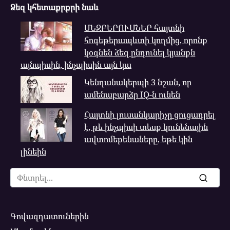
Ձեզ կհետաքրքրի նաև
ՄԵՋԲԵՐՈՒՄՆԵՐ հայտնի
հոգեթերապևտի կողմից, որոնք
կօգնեն ձեզ ընդունել կյանքն
այնպիսին, ինչպիսին այն կա
Կենդանակերպի 3 նշան, որ
ամենաբարձր IQ-ն ունեն
Հայտնի լուսանկարիչը ցուցադրել
է, թե ինչպիսի տեսք կունենային
ավտոմեքենաները, եթե կին
լինեին
Search
for:
Գովազդատուներին