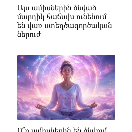
Այս ամիսներին ծնված
մարդիկ հաճախ ունենում
են վառ ստեղծագործական
ներուժ
Ո՞ր ամիսներին են ծնվում