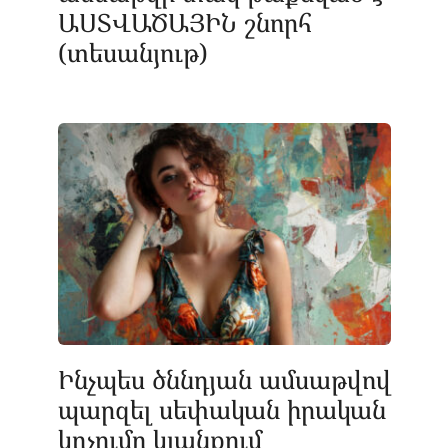
ԱՍՏՎԱԾԱՅԻՆ շնորհ
(տեսանյութ)
Ինչպես ծննդյան ամսաթվով
պարզել սեփական իրական
կոչումը կյանքում