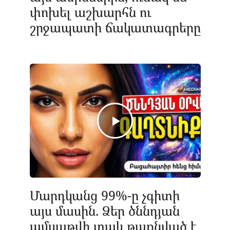
փոխել աշխարհն ու
շրջապատի ճակատագրերը
Մարդկանց 99%-ը չգիտի
այս մասին. Ձեր ծննդյան
ամսաթվի տակ թաքնված է