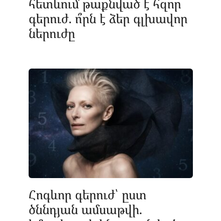
հետևում թաքնված է հզոր
գերուժ. ո՞րն է ձեր գլխավոր
ներուժը
Հոգևոր գերուժ՝ ըստ
ծննդյան ամսաթվի.