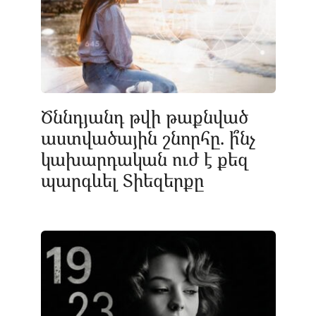
Ծննդյանդ թվի թաքնված
աստվածային շնորհը. ի՞նչ
կախարդական ուժ է քեզ
պարգևել Տիեզերքը