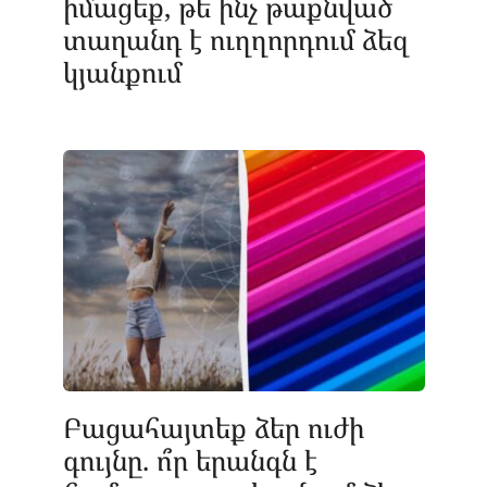
իմացեք, թե ինչ թաքնված
տաղանդ է ուղղորդում ձեզ
կյանքում
Բացահայտեք ձեր ուժի
գույնը. ո՞ր երանգն է