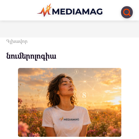
Перейти
к
контенту
Գլխավոր
նումերոլոգիա