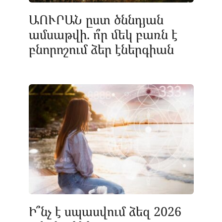
ԱՈՒՐԱՆ ըստ ծննդյան
ամսաթվի. ո՞ր մեկ բառն է
բնորոշում ձեր էներգիան
Ի՞նչ է սպասվում ձեզ 2026