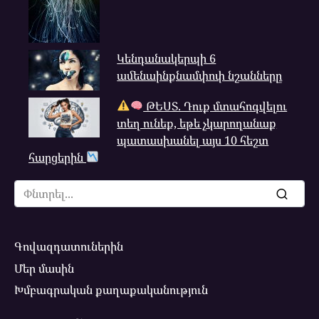
Կենդանակերպի 6
ամենաինքնամփոփ նշանները
ԹԵՍՏ. Դուք մտահոգվելու
տեղ ունեք, եթե չկարողանաք
պատասխանել այս 10 հեշտ
հարցերին
Search
for:
Գովազդատուներին
Մեր մասին
Խմբագրական քաղաքականություն