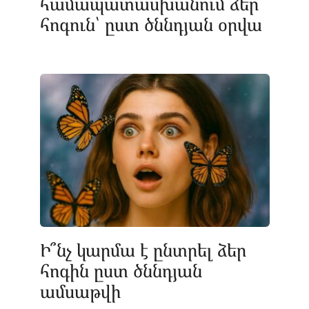
համապատասխանում ձեր
հոգուն՝ ըստ ծննդյան օրվա
Ի՞նչ կարմա է ընտրել ձեր
հոգին ըստ ծննդյան
ամսաթվի