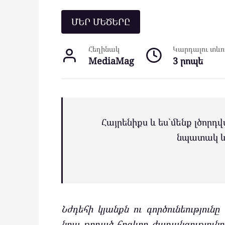
ՄԵՐ ՄԵԾԵՐԸ
Հեղինակ
Կարդալու տևող
MediaMag
3 րոպե
Հայրենիքս և ես`մենք լծորդվ
նպատակ և 
Նժդեհի կյանքն ու գործունեությունը
նրա թողած հոգևոր ժառանգությունը