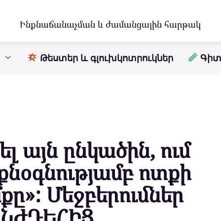
Ինքնաճանաչման և ժամանցային հարթակ
Թեստեր և գլուխկոտրուկներ
Գիտո
ել այն ընկածին, ում
քնօգնությամբ ոտքի
քը»: Մեջբերումներ
 ՆԺԴԵՀԻՑ