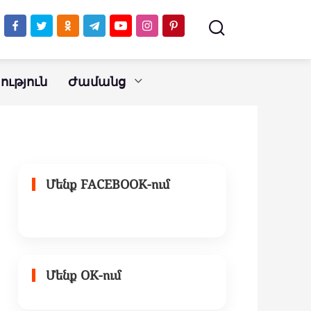
կբնութագրի ձեր անձը
ւթյուն
Ժամանց
Մենք FACEBOOK-ում
Մենք OK-ում