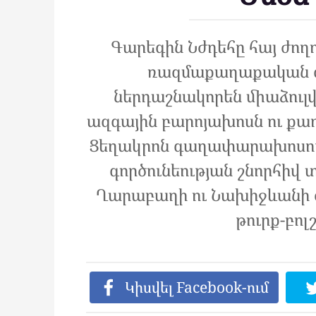
Գարեգին Նժդեհը հայ ժո
ռազմաքաղաքական գոր
ներդաշնակորեն միաձուլվ
ազգային բարոյախոսն ու քա
Ցեղակրոն գաղափարախոսութ
գործունեության շնորհիվ 
Ղարաբաղի ու Նախիջևանի օ
թուրք-բոլ
Կիսվել Facebook-ում