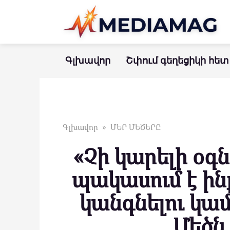
Перейти
к
контенту
Գլխավոր
Շփում գեղեցիկի հետ
Գլխավոր
»
ՄԵՐ ՄԵԾԵՐԸ
«Չի կարելի օգն
պակասում է ին
կանգնելու կամ
Մեծն