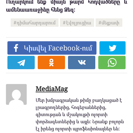
Ուղարկում ենք միայն թարմ հոդվածները և
ամենաառաջինը հենց Ձեզ:
դիմահարդարում
էվոլյուցիա
մեյքափ
Կիսվել Facebook-ում
MediaMag
Մեր խմբագրական թիմը բաղկացած է
լրագրողներից, հոգեբաններից,
գիտության և մշակույթի ոլորտի
փորձագետներից և այլն: Նրանք բոլորն
էլ իրենց ոլորտի պրոֆեսիոնալներ են: