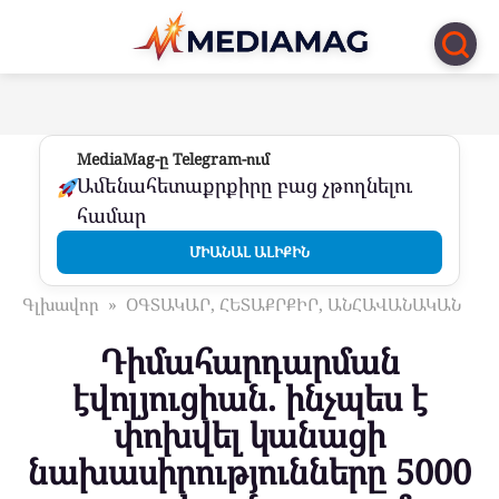
Перейти
к
контенту
MediaMag-ը Telegram-ում
Ամենահետաքրքիրը բաց չթողնելու
համար
ՄԻԱՆԱԼ ԱԼԻՔԻՆ
Գլխավոր
»
ՕԳՏԱԿԱՐ, ՀԵՏԱՔՐՔԻՐ, ԱՆՀԱՎԱՆԱԿԱՆ
Դիմահարդարման
էվոլյուցիան. ինչպես է
փոխվել կանացի
նախասիրությունները 5000