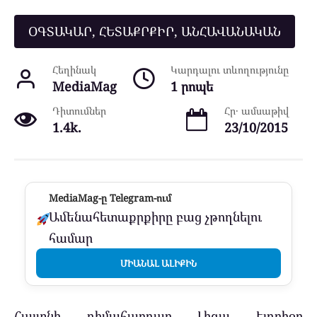
ՕԳՏԱԿԱՐ, ՀԵՏԱՔՐՔԻՐ, ԱՆՀԱՎԱՆԱԿԱՆ
Հեղինակ
Կարդալու տևողությունը
MediaMag
1 րոպե
Դիտումներ
Հր․ ամսաթիվ
1.4k.
23/10/2015
MediaMag-ը Telegram-ում
Ամենահետաքրքիրը բաց չթողնելու
համար
ՄԻԱՆԱԼ ԱԼԻՔԻՆ
Հայտնի դիմահարդար Լիզա Էլդրիջը