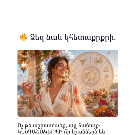
Ձեզ նաև կհետաքրքրի.
Ոչ թե աշխատանք, այլ հաճույք․
ԿԵՆԴԱՆԱԿԵՐՊԻ ո՞ր նշաններն են