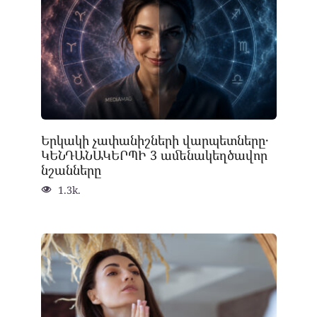
Երկակի չափանիշների վարպետները․
ԿԵՆԴԱՆԱԿԵՐՊԻ 3 ամենակեղծավոր
նշանները
1.3k.