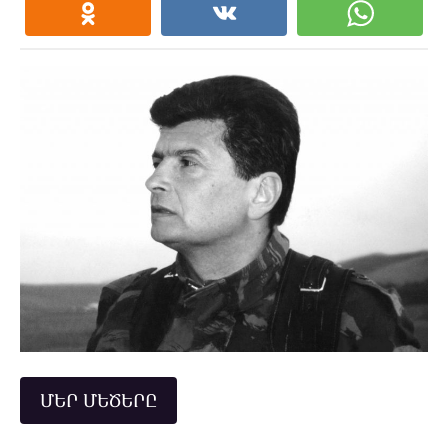
ՄԵՐ ՄԵԾԵՐԸ