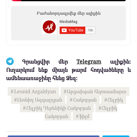
Բաժանորդագրվեք մեր ալիքին
Գրանցվիր մեր
Telegram
ալիքին։
Ուղարկում ենք միայն թարմ հոդվածները և
ամենաառաջինը հենց Ձեզ:
Leonid Azgaldyan
Արցախյան հերոսամարտ
Լեոնիդ Ազգալդյան
Հակոբյան
Հելբիկ
Հելբիկ Դերենիկի Հակոբյան
Հելբիկ
Հակոբյան
ֆիլմ