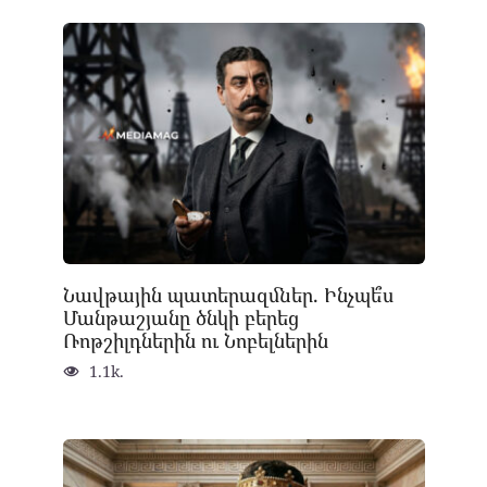
Նավթային պատերազմներ. Ինչպե՞ս
Մանթաշյանը ծնկի բերեց
Ռոթշիլդներին ու Նոբելներին
1.1k.