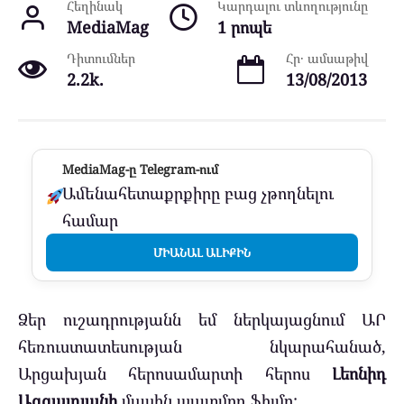
Հեղինակ
Կարդալու տևողությունը
MediaMag
1 րոպե
Դիտումներ
Հր․ ամսաթիվ
2.2k.
13/08/2013
MediaMag-ը Telegram-ում
Ամենահետաքրքիրը բաց չթողնելու
համար
ՄԻԱՆԱԼ ԱԼԻՔԻՆ
Ձեր ուշադրությանն եմ ներկայացնում ԱՐ
հեռուստատեսության նկարահանած,
Արցախյան հերոսամարտի հերոս
Լեոնիդ
Ազգալդյանի
մասին պատմող ֆիլմը: