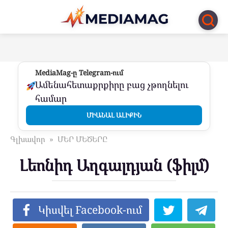
Перейти
к
контенту
MediaMag-ը Telegram-ում
Ամենահետաքրքիրը բաց չթողնելու
համար
ՄԻԱՆԱԼ ԱԼԻՔԻՆ
Գլխավոր
»
ՄԵՐ ՄԵԾԵՐԸ
Լեոնիդ Աղգալդյան (ֆիլմ)
Կիսվել Facebook-ում