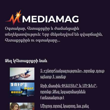
Օգտակար, հետաքրքիր և ժամանցային
տեղեկատվություն: Երբ մեկտեղվում են զվարճալին,
հետաքրքիրն ու օգտակարը...
Ձեզ կհետաքրքրի նաև
5 «շնորհակալություն», որոնք դուք
պետք է ասեք
Ջրի մասին ՓԱՍՏԵՐ և ՄԻՖԵՐ,
որոնք Ձեզ կզարմացնեն
(տեսանյութ)
Միջոց որով կարող ես լսել