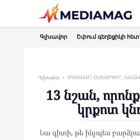
Перейти
к
контенту
Գլխավոր
Շփում գեղեցիկի հետ
Գլխավոր
»
ՕԳՏԱԿԱՐ, ՀԵՏԱՔՐՔԻՐ, ԱՆՀ
13 նշան, որոն
կրքոտ կն
Նա գիտի, թե ինչպես բարձրաձ