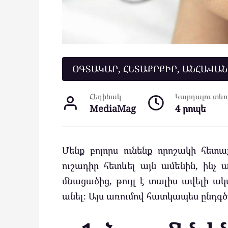
ՕԳՏԱԿԱՐ, ՀԵՏԱՔՐՔԻՐ, ԱՆՀԱՎԱ
Հեղինակ
Կարդալու տևող
MediaMag
4 րոպե
Մենք բոլորս ունենք որոշակի հետաք
ուշադիր հետևել այն ամենին, ինչ 
մնացածից, թույլ է տալիս ավելի ա
անել։ Այս առումով հատկապես ընդգծ