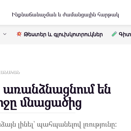
Ինքնաճանաչման և ժամանցային հարթակ
Թեստեր և գլուխկոտրուկներ
Գիտո
ԱՎԱՆԱԿԱՆ
ք առանձնացնում են
ոջը մնացածից
այն լինել՝ պահպանելով լռությունը: