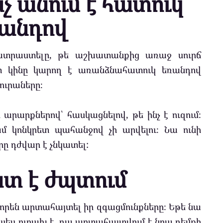
նչ անում է հատուկ
անդով
պատրաստելը, թե աշխատանքից առաջ սուրճ
ոտ կինը կարող է առանձնահատուկ եռանդով
ւրաները։
արարքներով՝ հասկացնելով, թե ինչ է ուզում։
ամ կոնկրետ պահանջով չի արվելու։ Նա ունի
րը դժվար է չնկատել:
ատ է ժպտում
որեն արտահայտել իր զգացմունքները։ Եթե ​​նա
պես ուրախ է, դա արտահայտվում է նրա դեմքի