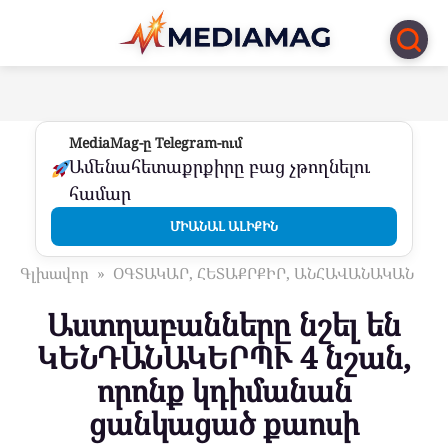
Перейти
к
контенту
MediaMag-ը Telegram-ում
Ամենահետաքրքիրը բաց չթողնելու
համար
ՄԻԱՆԱԼ ԱԼԻՔԻՆ
Գլխավոր
»
ՕԳՏԱԿԱՐ, ՀԵՏԱՔՐՔԻՐ, ԱՆՀԱՎԱՆԱԿԱՆ
Աստղաբանները նշել են
ԿԵՆԴԱՆԱԿԵՐՊՒ 4 նշան,
որոնք կդիմանան
ցանկացած քաոսի