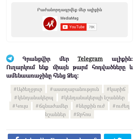
Բաժանորդագրվեք մեր ալիքին
Գրանցվիր մեր
Telegram
ալիքին։
Ուղարկում ենք միայն թարմ հոդվածները և
ամենաառաջինը հենց Ձեզ:
Այծեղջյուր
աստղաբանություն
կարիճ
կենդանակերպ
կենդանակերպի նշաններ
Կույս
ճգնաժամեր
ներքին ուժ
ուժեղ
նշաններ
Ջրհոս