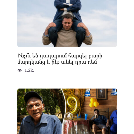
Ինչո՞ւ են դադարում հարգել բարի
մարդկանց և ի՞նչ անել դրա դեմ
1.2k.