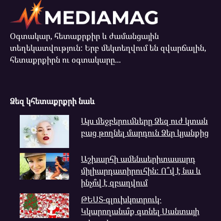
Օգտակար, հետաքրքիր և ժամանցային
տեղեկատվություն: Երբ մեկտեղվում են զվարճալին,
հետաքրքիրն ու օգտակարը...
Ձեզ կհետաքրքրի նաև
Այս մեջբերումները Ձեզ ուժ կտան
բաց թողնել մարդուն Ձեր կյանքից
Աշխարհի ամենաերիտասարդ
միլիարդատիրուհին: Ո՞վ է նա և
ինչո՞վ է զբաղվում
ԹԵՍՏ-գլուխկոտրուկ․
Կկարողանա՞ք գտնել Սանտայի