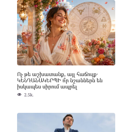
Ոչ թե աշխատանք, այլ հաճույք․
ԿԵՆԴԱՆԱԿԵՐՊԻ ո՞ր նշաններն են
իսկապես սիրում ապրել
2.5k.