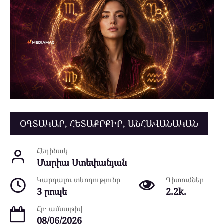
ՕԳՏԱԿԱՐ, ՀԵՏԱՔՐՔԻՐ, ԱՆՀԱՎԱՆԱԿԱՆ
Հեղինակ
Մարիա Ստեփանյան
Կարդալու տևողությունը
Դիտումներ
3 րոպե
2.2k.
Հր․ ամսաթիվ
08/06/2026