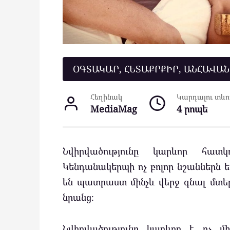
ՕԳՏԱԿԱՐ, ՀԵՏԱՔՐՔԻՐ, ԱՆՀԱՎԱ
Հեղինակ
Կարդալու տևող
MediaMag
4 րոպե
Նվիրվածությունը կարևոր հատ
Կենդանակերպի ոչ բոլոր նշաններն են
են պատրաստ մինչև վերջ գնալ մտե
նրանց։
Նվիրվածությունը կարևոր է ոչ մ