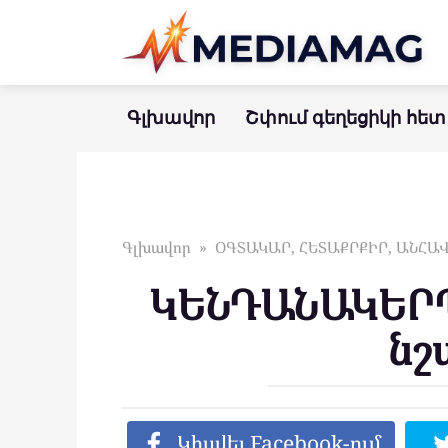
Перейти
к
контенту
Գլխավոր
Շփում գեղեցիկի հետ
Գլխավոր
»
ՕԳՏԱԿԱՐ, ՀԵՏԱՔՐՔԻՐ, ԱՆՀ
ԿԵՆԴԱՆԱԿԵՐՊ
նշ
Կիսվել Facebook-ում