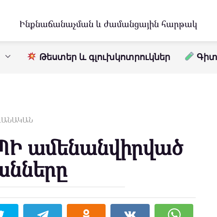
Ինքնաճանաչման և ժամանցային հարթակ
Թեստեր և գլուխկոտրուկներ
Գիտո
ԱՎԱՆԱԿԱՆ
Ի ամենանվիրված
անները