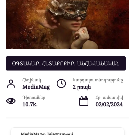
ՕԳՏԱԿԱՐ, ՀԵՏԱՔՐՔԻՐ, ԱՆՀԱՎԱՆԱԿԱՆ
Հեղինակ
Կարդալու տևողությունը
MediaMag
2 րոպե
Դիտումներ
Հր․ ամսաթիվ
10.7k.
02/02/2024
MediaMag-ը Telegram-ում