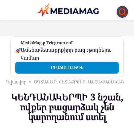
Перейти
к
контенту
MediaMag-ը Telegram-ում
Ամենահետաքրքիրը բաց չթողնելու
համար
ՄԻԱՆԱԼ ԱԼԻՔԻՆ
Գլխավոր
»
ՕԳՏԱԿԱՐ, ՀԵՏԱՔՐՔԻՐ, ԱՆՀԱՎԱՆԱԿԱՆ
ԿԵՆԴԱՆԱԿԵՐՊԻ 3 նշան,
ովքեր բացարձակ չեն
կարողանում ստել