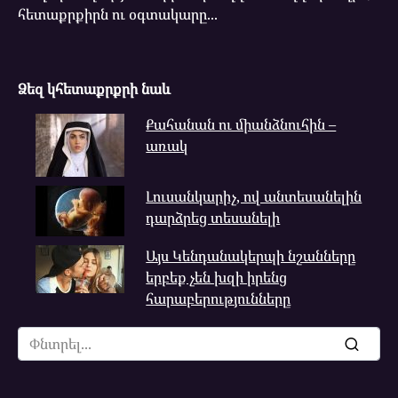
հետաքրքիրն ու օգտակարը...
Ձեզ կհետաքրքրի նաև
Քահանան ու միանձնուհին –
առակ
Լուսանկարիչ, ով անտեսանելին
դարձրեց տեսանելի
Այս Կենդանակերպի նշանները
երբեք չեն խզի իրենց
հարաբերությունները
Search
for: