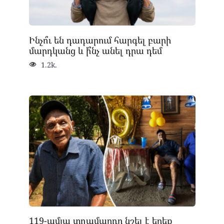
Ինչո՞ւ են դադարում հարգել բարի
մարդկանց և ի՞նչ անել դրա դեմ
1.2k.
119-ամյա տղամարդը նշել է երեք