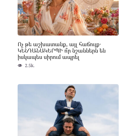
Ոչ թե աշխատանք, այլ հաճույք․
ԿԵՆԴԱՆԱԿԵՐՊԻ ո՞ր նշաններն են
իսկապես սիրում ապրել
2.5k.