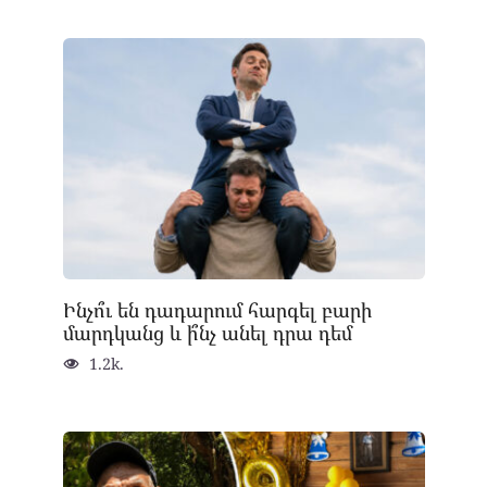
Ինչո՞ւ են դադարում հարգել բարի
մարդկանց և ի՞նչ անել դրա դեմ
1.2k.