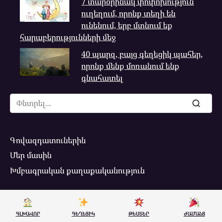
7 տարօրինակ փոփոխություն
ուղեղում, որոնք տեղի են
ունենում, երբ մտնում եք
հարաբերությունների մեջ
40 պարզ, բայց գեղեցիկ պահեր,
որոնք մենք մոռանում ենք
գնահատել
Search
for:
Գովազդատուներին
Մեր մասին
Խմբագրական քաղաքականություն
© 2026 MediaMag.am
ԳԼԽԱՎՈՐ
ԳԵՂԵՑԻԿ
ԹԵՍՏԵՐ
ԺԱՄԱՆՑ