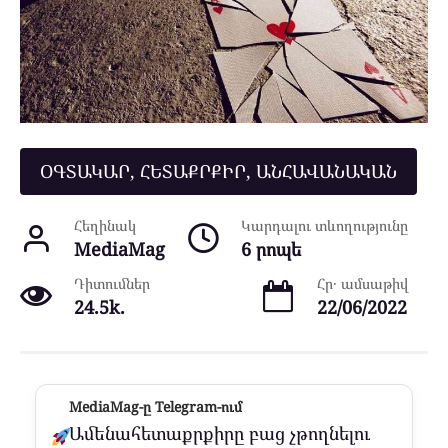
ՕԳՏԱԿԱՐ, ՀԵՏԱՔՐՔԻՐ, ԱՆՀԱՎԱՆԱԿԱՆ
Հեղինակ
Կարդալու տևողությունը
MediaMag
6 րոպե
Դիտումներ
Հր․ ամսաթիվ
24.5k.
22/06/2022
MediaMag-ը Telegram-ում
Ամենահետաքրքիրը բաց չթողնելու