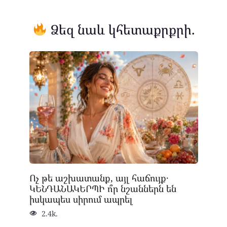
Ձեզ նաև կհետաքրքրի.
Ոչ թե աշխատանք, այլ հաճույք․
ԿԵՆԴԱՆԱԿԵՐՊԻ ո՞ր նշաններն են
իսկապես սիրում ապրել
2.4k.