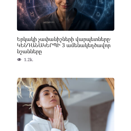
Երկակի չափանիշների վարպետները․
ԿԵՆԴԱՆԱԿԵՐՊԻ 3 ամենակեղծավոր
նշանները
1.2k.