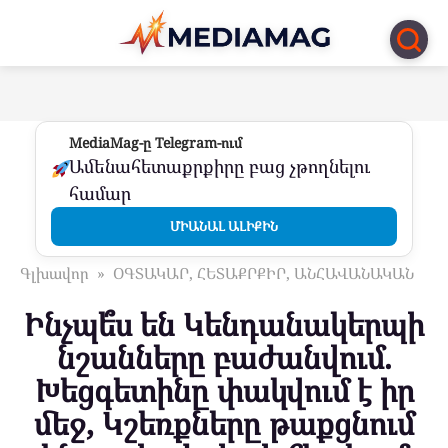
Перейти
к
контенту
MediaMag-ը Telegram-ում
Ամենահետաքրքիրը բաց չթողնելու
համար
ՄԻԱՆԱԼ ԱԼԻՔԻՆ
Գլխավոր
»
ՕԳՏԱԿԱՐ, ՀԵՏԱՔՐՔԻՐ, ԱՆՀԱՎԱՆԱԿԱՆ
Ինչպե՞ս են Կենդանակերպի
նշանները բաժանվում.
Խեցգետինը փակվում է իր
մեջ, Կշեռքները թաքցնում