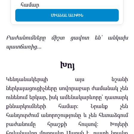
համար
ՄԻԱՆԱԼ ԱԼԻՔԻՆ
Բաժանումները միշտ ցավոտ են՝ անկախ
պատճառից…
Խոյ
Կենդանակերպի այս նշանի
ներկայացուցիչները սովորաբար ժամանակ չեն
ունենում երկար, իսկ ամենակարևորը՝ դատարկ
քննարկումների համար։ Նրանք չեն
հանդուրժում անորոշությունը և չեն հետաձգում
բաժանումը հրաշքի հույսով։ Խոյերի
հովանավոր մոլորակը Մարսն է, ուստի նրանք