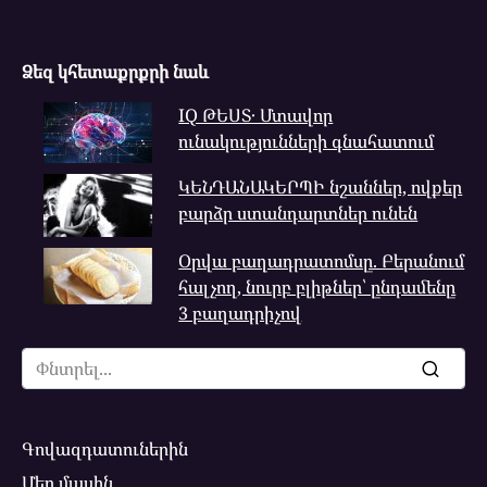
Ձեզ կհետաքրքրի նաև
IQ ԹԵՍՏ․ Մտավոր
ունակությունների գնահատում
ԿԵՆԴԱՆԱԿԵՐՊԻ նշաններ, ովքեր
բարձր ստանդարտներ ունեն
Օրվա բաղադրատոմսը. Բերանում
հալչող, նուրբ բլիթներ՝ ընդամենը
3 բաղադրիչով
Search
for:
Գովազդատուներին
Մեր մասին