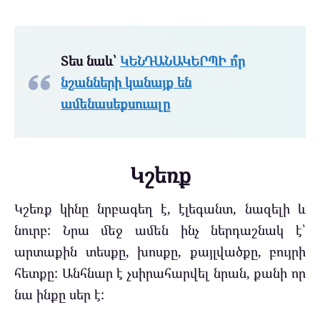
Տես նաև՝
ԿԵՆԴԱՆԱԿԵՐՊԻ ո՞ր
նշանների կանայք են
ամենասեքսուալը
Կշեռք
Կշեռք կինը նրբագեղ է, էլեգանտ, նազելի և
նուրբ: Նրա մեջ ամեն ինչ ներդաշնակ է՝
արտաքին տեսքը, խոսքը, քայլվածքը, բույրի
հետքը: Անհնար է չսիրահարվել նրան, քանի որ
նա ինքը սեր է: