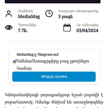
Հեղինակ
Կարդալու տևողությունը
MediaMag
3 րոպե
Դիտումներ
Հր․ ամսաթիվ
7.7k.
03/04/2024
MediaMag-ը Telegram-ում
Ամենահետաքրքիրը բաց չթողնելու
համար
ՄԻԱՆԱԼ ԱԼԻՔԻՆ
Կենդանակերպի յուրաքանչյուր նշան յուրովի է
յուրահատուկ։ Ոմանք ծնվում են առաջնորդներ