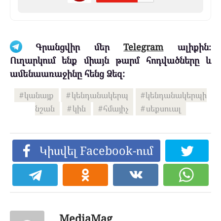
Գրանցվիր մեր
Telegram
ալիքին։
Ուղարկում ենք միայն թարմ հոդվածները և
ամենաառաջինը հենց Ձեզ:
կանայք
կենդանակերպ
կենդանակերպի
նշան
կին
հմայիչ
սեքսուալ
Կիսվել Facebook-ում
MediaMag