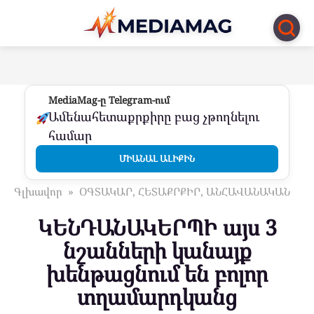
Перейти
к
контенту
MediaMag-ը Telegram-ում
Ամենահետաքրքիրը բաց չթողնելու
համար
ՄԻԱՆԱԼ ԱԼԻՔԻՆ
Գլխավոր
»
ՕԳՏԱԿԱՐ, ՀԵՏԱՔՐՔԻՐ, ԱՆՀԱՎԱՆԱԿԱՆ
ԿԵՆԴԱՆԱԿԵՐՊԻ այս 3
նշանների կանայք
խենթացնում են բոլոր
տղամարդկանց