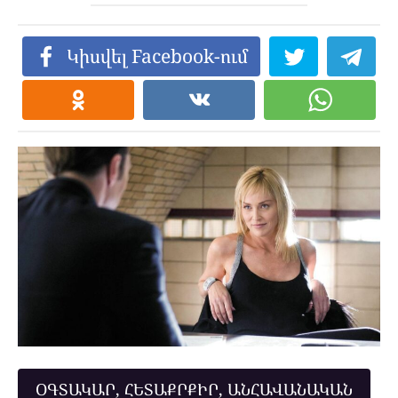
Կիսվել Facebook-ում
ՕԳՏԱԿԱՐ, ՀԵՏԱՔՐՔԻՐ, ԱՆՀԱՎԱՆԱԿԱՆ