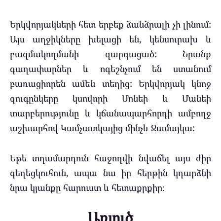
Երկվորյակների հետ երբեք ձանձրալի չի լինում:
Այս աղջիկները խելացի են, կենսուրախ և
բազմակողմանի զարգացած: Նրանք
գաղափարներ և ոգեշնչում են ստանում
բառացիորեն ամեն տեղից: Երկվորյակ կնոջ
զուգընկերը կսովորի Մոնեի և Մանեի
տարբերությունը և կճանապարհորդի ամբողջ
աշխարհով Կամչատկայից մինչև Ջամայկա:
Եթե ​​տղամարդուն հաջողվի նվաճել այս ժիր
գեղեցկուհուն, ապա նա իր հերթին կդարձնի
նրա կյանքը հարուստ և հետաքրքիր։
Առյուծ