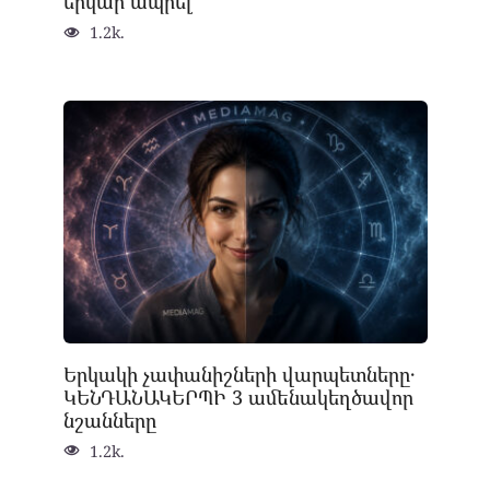
երկար ապրել
1.2k.
Երկակի չափանիշների վարպետները․
ԿԵՆԴԱՆԱԿԵՐՊԻ 3 ամենակեղծավոր
նշանները
1.2k.