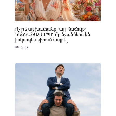
Ոչ թե աշխատանք, այլ հաճույք․
ԿԵՆԴԱՆԱԿԵՐՊԻ ո՞ր նշաններն են
իսկապես սիրում ապրել
2.5k.