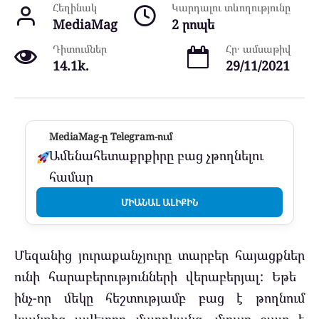
Հեղինակ
Կարդալու տևողությունը
MediaMag
2 րոպե
Դիտումներ
Հր․ ամսաթիվ
14.1k.
29/11/2021
MediaMag-ը Telegram-ում
Ամենահետաքրքիրը բաց չթողնելու
համար
ՄԻԱՆԱԼ ԱԼԻՔԻՆ
Մեզանից յուրաքանչյուրը տարբեր հայացքներ
ունի հարաբերությունների վերաբերյալ: Եթե ​​
ինչ-որ մեկը հեշտությամբ բաց է թողնում
կյանքից ավելորդ մարդկանց, մյուսը շատ է