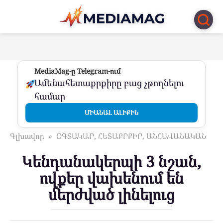
Перейти
к
контенту
MediaMag-ը Telegram-ում
Ամենահետաքրքիրը բաց չթողնելու
համար
ՄԻԱՆԱԼ ԱԼԻՔԻՆ
Գլխավոր
»
ՕԳՏԱԿԱՐ, ՀԵՏԱՔՐՔԻՐ, ԱՆՀԱՎԱՆԱԿԱՆ
Կենդանակերպի 3 նշան,
ովքեր վախենում են
մերժված լինելուց