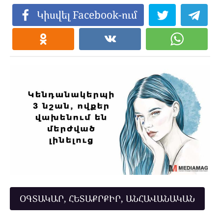
Կիսվել Facebook-ում
ՕԳՏԱԿԱՐ, ՀԵՏԱՔՐՔԻՐ, ԱՆՀԱՎԱՆԱԿԱՆ