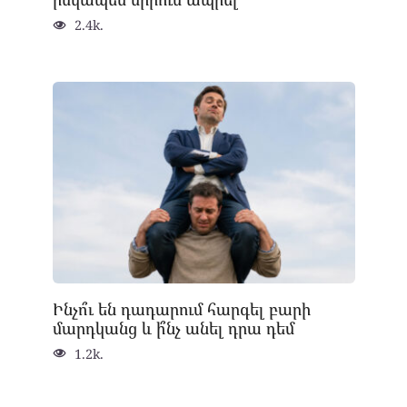
2.4k.
Ինչո՞ւ են դադարում հարգել բարի
մարդկանց և ի՞նչ անել դրա դեմ
1.2k.