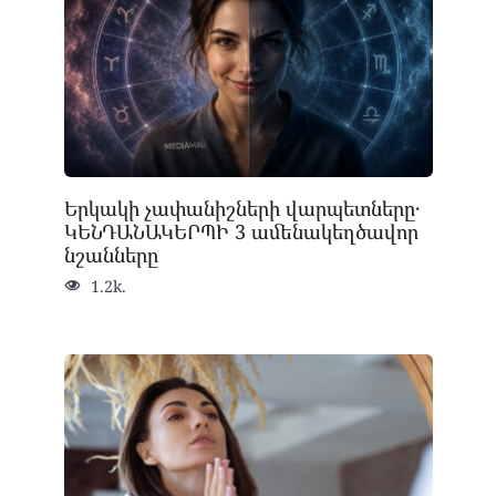
Երկակի չափանիշների վարպետները․
ԿԵՆԴԱՆԱԿԵՐՊԻ 3 ամենակեղծավոր
նշանները
1.2k.