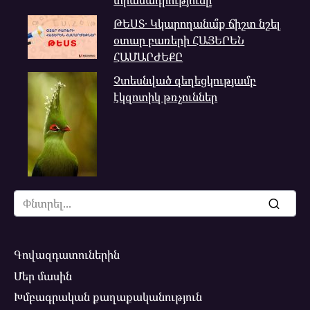
ԹԵՍՏ․ Կկարողանա՞ք ճիշտ նշել
օտար բառերի ՀԱՅԵՐԵՆ
ՀԱՄԱՐԺԵՔԸ
Չտեսնված գեղեցկությամբ
էկզոտիկ թռչուններ
Search
for:
Գովազդատուներին
Մեր մասին
Խմբագրական քաղաքականություն