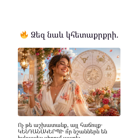
Ձեզ նաև կհետաքրքրի.
Ոչ թե աշխատանք, այլ հաճույք․
ԿԵՆԴԱՆԱԿԵՐՊԻ ո՞ր նշաններն են
իսկապես սիրում ապրել