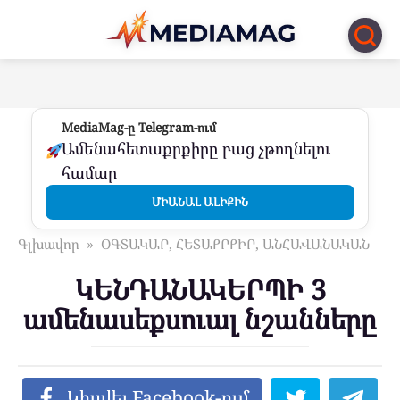
Перейти
к
контенту
MediaMag-ը Telegram-ում
Ամենահետաքրքիրը բաց չթողնելու
համար
ՄԻԱՆԱԼ ԱԼԻՔԻՆ
Գլխավոր
»
ՕԳՏԱԿԱՐ, ՀԵՏԱՔՐՔԻՐ, ԱՆՀԱՎԱՆԱԿԱՆ
ԿԵՆԴԱՆԱԿԵՐՊԻ 3
ամենասեքսուալ նշանները
Կիսվել Facebook-ում