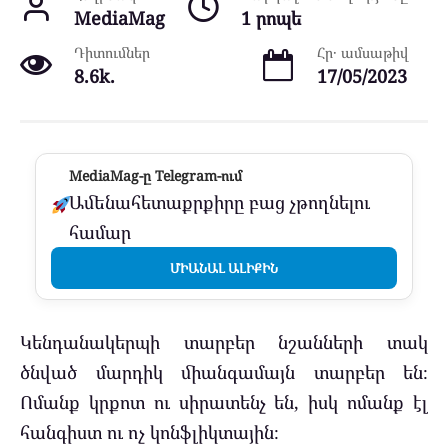
MediaMag
1 րոպե
Դիտումներ
Հր․ ամսաթիվ
8.6k.
17/05/2023
MediaMag-ը Telegram-ում
Ամենահետաքրքիրը բաց չթողնելու
համար
ՄԻԱՆԱԼ ԱԼԻՔԻՆ
Կենդանակերպի տարբեր նշանների տակ
ծնված մարդիկ միանգամայն տարբեր են։
Ոմանք կրքոտ ու սիրատենչ են, իսկ ոմանք էլ
հանգիստ ու ոչ կոնֆլիկտային։