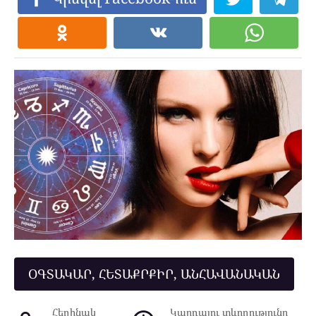
ՕԳՏԱԿԱՐ, ՀԵՏԱՔՐՔԻՐ, ԱՆՀԱՎԱՆԱԿԱՆ
Հեղինակ
Կարդալու տևողությունը