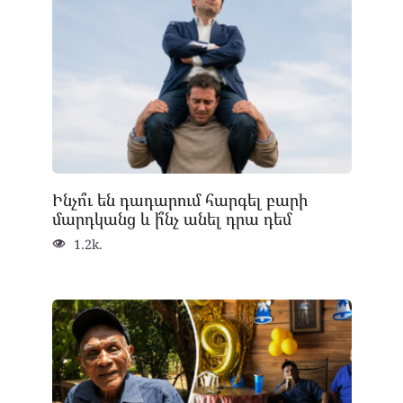
Ինչո՞ւ են դադարում հարգել բարի
մարդկանց և ի՞նչ անել դրա դեմ
1.2k.