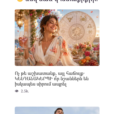
Ոչ թե աշխատանք, այլ հաճույք․
ԿԵՆԴԱՆԱԿԵՐՊԻ ո՞ր նշաններն են
իսկապես սիրում ապրել
2.5k.