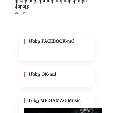
կբերի սեր, գումար և կարիերային
վերելք
5k.
Մենք FACEBOOK-ում
Մենք OK-ում
Լսեք MEDIAMAG Music