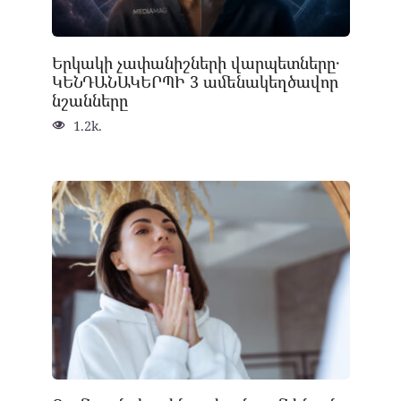
Երկակի չափանիշների վարպետները․
ԿԵՆԴԱՆԱԿԵՐՊԻ 3 ամենակեղծավոր
նշանները
1.2k.