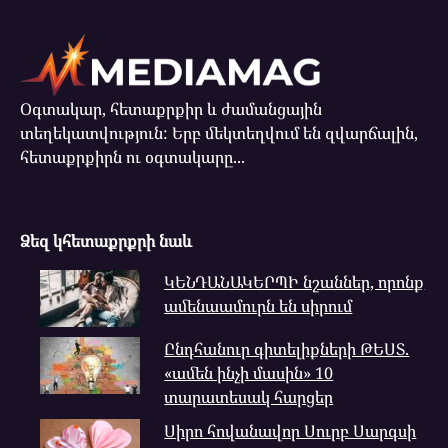
Օգտակար, հետաքրքիր և ժամանցային
տեղեկատվություն: Երբ մեկտեղվում են զվարճալին,
հետաքրքիրն ու օգտակարը...
Ձեզ կհետաքրքրի նաև
ԿԵՆԴԱՆԱԿԵՐՊԻ նշաններ, որոնք
ամենաամուրն են սիրում
Ընդհանուր գիտելիքների ԹԵՍՏ.
«ամեն ինչի մասին» 10
տարատեսակ հարցեր
Սիրո հովանավոր Սուրբ Սարգսի