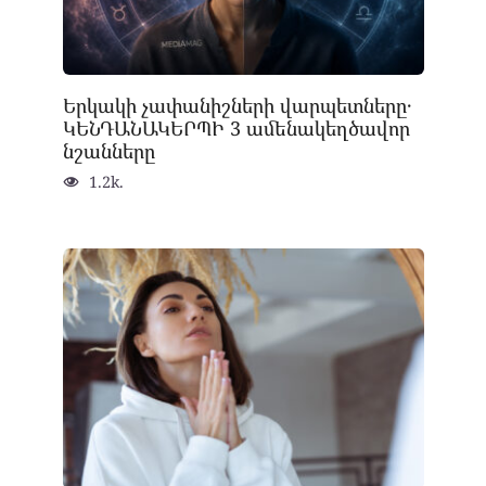
Երկակի չափանիշների վարպետները․
ԿԵՆԴԱՆԱԿԵՐՊԻ 3 ամենակեղծավոր
նշանները
1.2k.