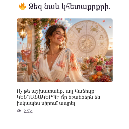
Ձեզ նաև կհետաքրքրի.
Ոչ թե աշխատանք, այլ հաճույք․
ԿԵՆԴԱՆԱԿԵՐՊԻ ո՞ր նշաններն են
իսկապես սիրում ապրել
2.5k.