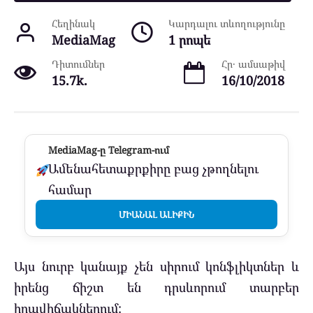
Հեղինակ
Կարդալու տևողությունը
MediaMag
1 րոպե
Դիտումներ
Հր․ ամսաթիվ
15.7k.
16/10/2018
MediaMag-ը Telegram-ում
Ամենահետաքրքիրը բաց չթողնելու
համար
ՄԻԱՆԱԼ ԱԼԻՔԻՆ
Այս նուրբ կանայք չեն սիրում կոնֆլիկտներ և
իրենց ճիշտ են դրսևորում տարբեր
իրավիճակներում: