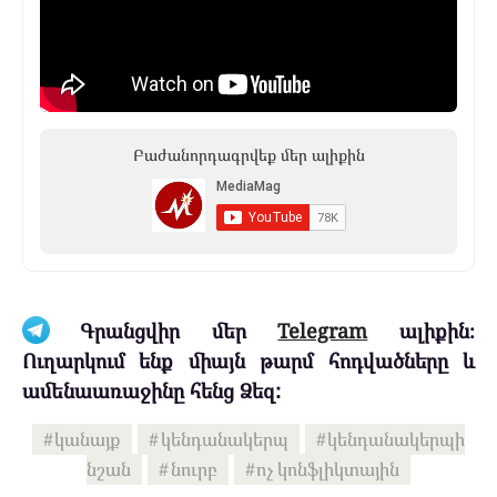
Բաժանորդագրվեք մեր ալիքին
Գրանցվիր մեր
Telegram
ալիքին։
Ուղարկում ենք միայն թարմ հոդվածները և
ամենաառաջինը հենց Ձեզ:
կանայք
կենդանակերպ
կենդանակերպի
նշան
նուրբ
ոչ կոնֆլիկտային