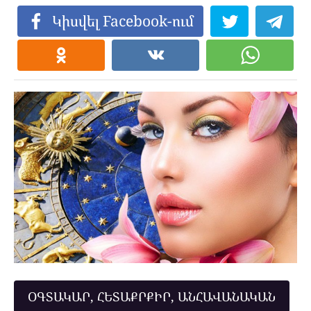
Կիսվել Facebook-ում
ՕԳՏԱԿԱՐ, ՀԵՏԱՔՐՔԻՐ, ԱՆՀԱՎԱՆԱԿԱՆ