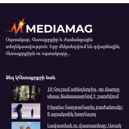
Օգտակար, հետաքրքիր և ժամանցային
տեղեկատվություն: Երբ մեկտեղվում են զվարճալին,
հետաքրքիրն ու օգտակարը...
Ձեզ կհետաքրքրի նաև
10 հուշում տիեզերքից, որ մարդը
սխալ ճանապարհով է շարժվում
Ինչպես հաղթահարել բաժանումը:
8 պրակտիկ խորհուրդ
Լավատեսն ու վատատեսը։ Առակ