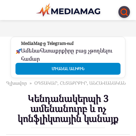
Перейти
к
контенту
MediaMag-ը Telegram-ում
Ամենահետաքրքիրը բաց չթողնելու
համար
ՄԻԱՆԱԼ ԱԼԻՔԻՆ
Գլխավոր
»
ՕԳՏԱԿԱՐ, ՀԵՏԱՔՐՔԻՐ, ԱՆՀԱՎԱՆԱԿԱՆ
Կենդանակերպի 3
ամենանուրբ և ոչ
կոնֆլիկտային կանայք