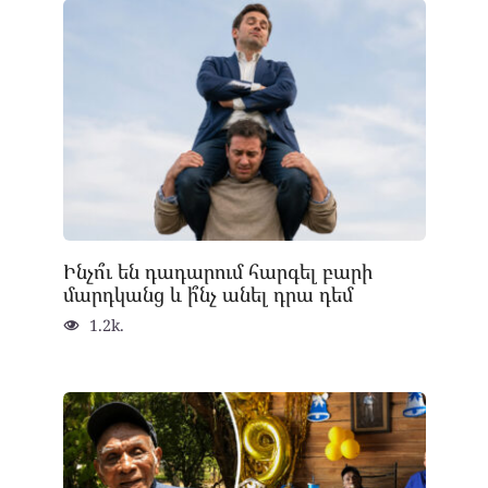
Ինչո՞ւ են դադարում հարգել բարի
մարդկանց և ի՞նչ անել դրա դեմ
1.2k.