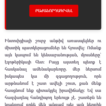
ԲԱԺԱՆՈՐԴԱԳՐՎԵԼ
Ինտուիցիայի շուրջ անթիվ առասպելներ ու
միստիկ պատկերացումներ են հյուսվել։ Ոմանք
այն կապում են կենսաբանության, մյուսները՝
էզոթերիկայի հետ։ Բայց այստեղ պետք է
հասկանալ ամենակարևորը. մեր ներսում
իսկապես կա մի զգացողություն, որն
արթնանում է շատ ավելի շուտ, քան մենք
հասցնում ենք գիտակցել իրավիճակը։ Եվ սա
հազվադեպ հանդիպող երևույթ չէ. շատերն են
կյանքում գոնե մեկ անգամ լսել այն ներքին