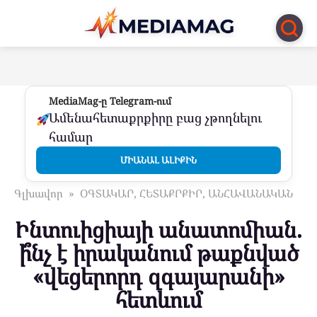
Перейти
к
контенту
MediaMag-ը Telegram-ում
Ամենահետաքրքիրը բաց չթողնելու
համար
ՄԻԱՆԱԼ ԱԼԻՔԻՆ
Գլխավոր
»
ՕԳՏԱԿԱՐ, ՀԵՏԱՔՐՔԻՐ, ԱՆՀԱՎԱՆԱԿԱՆ
Ինտուիցիայի անատոմիան.
ի՞նչ է իրականում թաքնված
«վեցերորդ զգայարանի»
հետևում