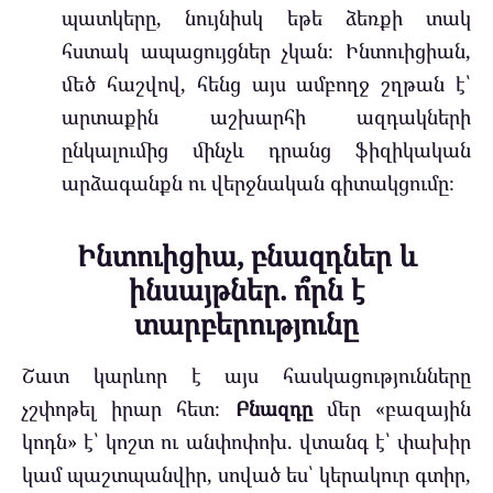
պատկերը, նույնիսկ եթե ձեռքի տակ
հստակ ապացույցներ չկան։ Ինտուիցիան,
մեծ հաշվով, հենց այս ամբողջ շղթան է՝
արտաքին աշխարհի ազդակների
ընկալումից մինչև դրանց ֆիզիկական
արձագանքն ու վերջնական գիտակցումը։
Ինտուիցիա, բնազդներ և
ինսայթներ. ո՞րն է
տարբերությունը
Շատ կարևոր է այս հասկացությունները
չշփոթել իրար հետ։
Բնազդը
մեր «բազային
կոդն» է՝ կոշտ ու անփոփոխ. վտանգ է՝ փախիր
կամ պաշտպանվիր, սոված ես՝ կերակուր գտիր,