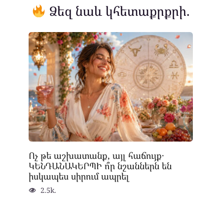
Ձեզ նաև կհետաքրքրի.
Ոչ թե աշխատանք, այլ հաճույք․
ԿԵՆԴԱՆԱԿԵՐՊԻ ո՞ր նշաններն են
իսկապես սիրում ապրել
2.5k.