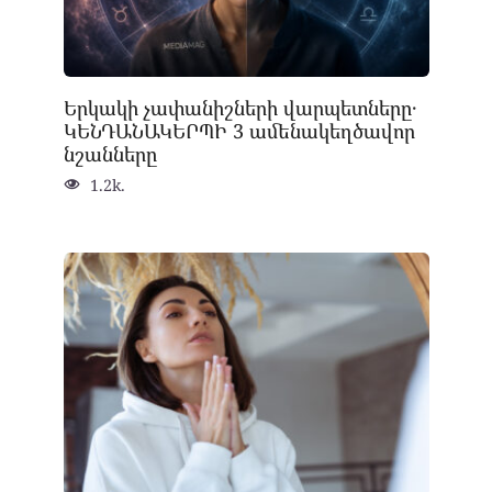
Երկակի չափանիշների վարպետները․
ԿԵՆԴԱՆԱԿԵՐՊԻ 3 ամենակեղծավոր
նշանները
1.2k.