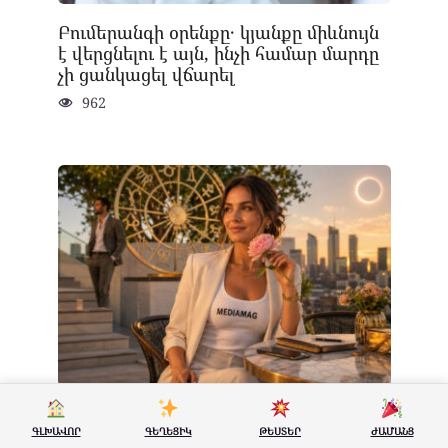
Բումերանգի օրենքը․ կյանքը միևնույն
է վերցնելու է այն, ինչի համար մարդը
չի ցանկացել վճարել
962
Աստղաբանները նշել են 2026
ԳԼԽԱՎՈՐ
ԳԵՂԵՑԻԿ
ԹԵՍՏԵՐ
ԺԱՄԱՆՑ
թվականի օգոստոսի գլխավոր