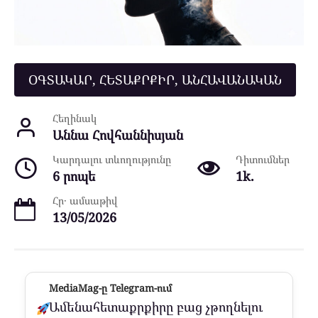
ՕԳՏԱԿԱՐ, ՀԵՏԱՔՐՔԻՐ, ԱՆՀԱՎԱՆԱԿԱՆ
Հեղինակ
Աննա Հովհաննիսյան
Կարդալու տևողությունը
Դիտումներ
6 րոպե
1k.
Հր․ ամսաթիվ
13/05/2026
MediaMag-ը Telegram-ում
Ամենահետաքրքիրը բաց չթողնելու