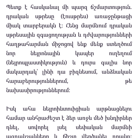
Պետք է հասկանալ մի պարզ ճշմարտություն.
դրական սթրեսը (էուսթրես) առաջընթացի
միակ տարբերակն է։ Հենց մարմնում դրական
սթրեսային զգացողության և դժվարությունների
հաղթահարման միջոցով ենք մենք ստեղծում
նոր նեյրոնային կապեր ուղեղում
(նեյրոպլաստիկություն) և դուրս գալիս նոր
մակարդակ՝ լինի դա բիզնեսում, անձնական
հարաբերություններում, թե
նախասիրություններում։
Իսկ ահա նեյրոինտուիցիան արթնացնելու
համար անհրաժեշտ է ձեր առջև մեծ խնդիրներ
դնել, սովորել լսել սեփական մարմնի
ազդանշանները և ճիշտ վերծանել դրանք։