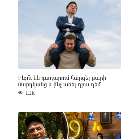
Ինչո՞ւ են դադարում հարգել բարի
մարդկանց և ի՞նչ անել դրա դեմ
1.2k.