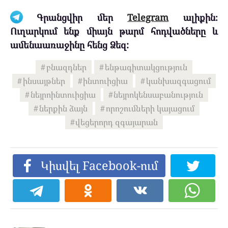
Գրանցվիր մեր
Telegram
ալիքին։
Ուղարկում ենք միայն թարմ հոդվածները և
ամենաառաջինը հենց Ձեզ:
բնազդներ
ենթագիտակցություն
ինսայթներ
ինտուիցիա
կանխազգացում
նեյրոինտուիցիա
նեյրոկենսաբանություն
ներքին ձայն
որոշումների կայացում
վեցերորդ զգայարան
Կիսվել Facebook-ում