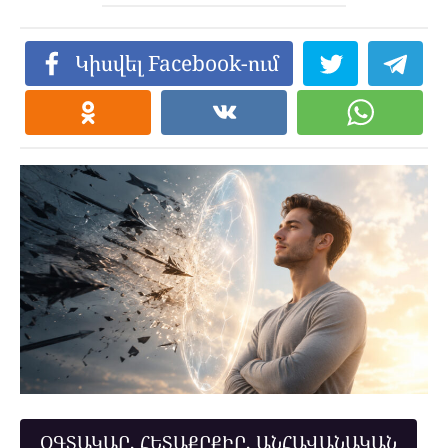
Կիսվել Facebook-ում
ՕԳՏԱԿԱՐ, ՀԵՏԱՔՐՔԻՐ, ԱՆՀԱՎԱՆԱԿԱՆ