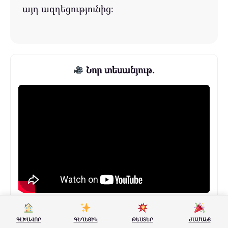
այդ ազդեցությունից։
Նոր տեսանյութ.
Բաժանորդագրվեք մեր ալիքին
ԳԼԽԱՎՈՐ
ԳԵՂԵՑԻԿ
ԹԵՍՏԵՐ
ԺԱՄԱՆՑ