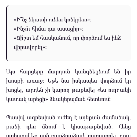
«Ի՞նչ նկատի ունես կոնկրետ»։
«Ինչո՞ւ հիմա դա ասացիր»։
«Ճի՞շտ եմ հասկանում, որ փորձում ես ինձ
վիրավորել»։
Այս հարցերը մարդուն կանգնեցնում են իր
խոսքի առաջ։ Եթե նա իսկապես փորձում էր
խոցել, արդեն չի կարող թաքնվել «ես ուղղակի
կատակ արեցի» ձևակերպման հետևում։
Պասիվ ագրեսիան ուժեղ է այնքան ժամանակ,
քանի դեռ մնում է կիսաթաքնված։ Հենց
ստիպում եք այն բարձրաձայն բացատրել, դրա