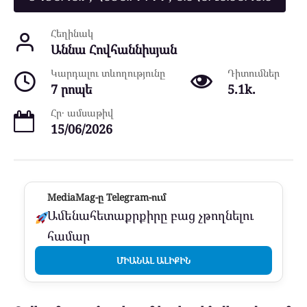
Հեղինակ
Աննա Հովհաննիսյան
Կարդալու տևողությունը
Դիտումներ
7 րոպե
5.1k.
Հր․ ամսաթիվ
15/06/2026
MediaMag-ը Telegram-ում
Ամենահետաքրքիրը բաց չթողնելու
համար
ՄԻԱՆԱԼ ԱԼԻՔԻՆ