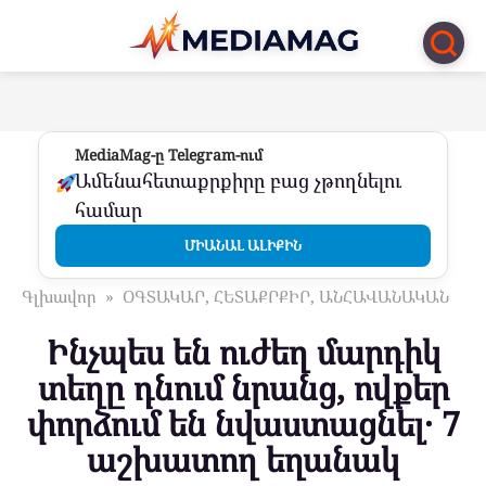
Перейти
к
контенту
MediaMag-ը Telegram-ում
Ամենահետաքրքիրը բաց չթողնելու
համար
ՄԻԱՆԱԼ ԱԼԻՔԻՆ
Գլխավոր
»
ՕԳՏԱԿԱՐ, ՀԵՏԱՔՐՔԻՐ, ԱՆՀԱՎԱՆԱԿԱՆ
Ինչպես են ուժեղ մարդիկ
տեղը դնում նրանց, ովքեր
փորձում են նվաստացնել․ 7
աշխատող եղանակ