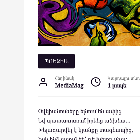
ՊՈԵԶԻԱ
Հեղինակ
Կարդալու տևող
MediaMag
1 րոպե
Oվկիանոսները ելնում են ափից
Եվ պատառոտում իրենց անխնա…
Խելագարվել է կյանքը տագնապից,
Իսկ ինձ ասում են՝ թե խելոք մնա: