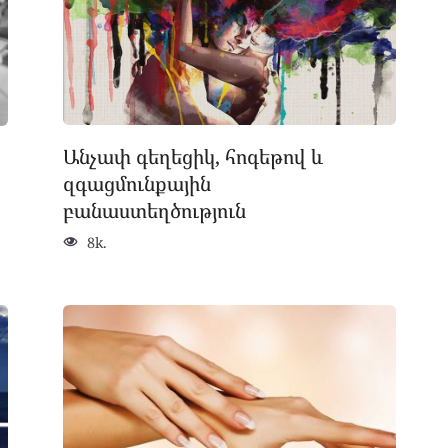
Անչափ գեղեցիկ, հոգեթով և
զգացմունքային
բանաստեղծություն
8k.