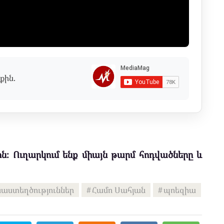
քին.
ն։ Ուղարկում ենք միայն թարմ հոդվածները և
աստեղծություններ
Համո Սահյան
պոեզիա