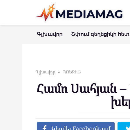
Перейти
к
контенту
Գլխավոր
Շփում գեղեցիկի հետ
Գլխավոր
»
ՊՈԵԶԻԱ
Համո Սահյան – 
խե
Կիսվել Facebook-ում