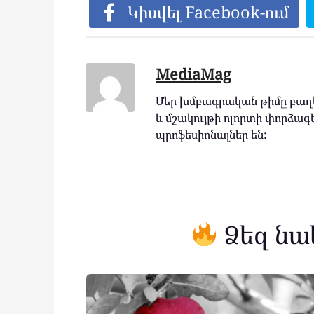
Կիսվել Facebook-ում
MediaMag
Մեր խմբագրական թիմը բաղկ
և մշակույթի ոլորտի փորձագե
պրոֆեսիոնալներ են:
Ձեզ նա