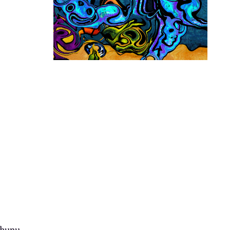
փսոս,