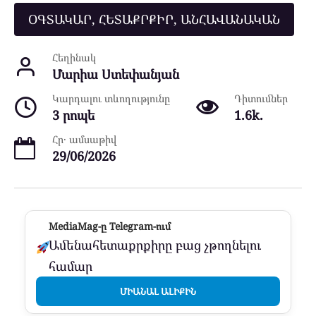
ՕԳՏԱԿԱՐ, ՀԵՏԱՔՐՔԻՐ, ԱՆՀԱՎԱՆԱԿԱՆ
Հեղինակ
Մարիա Ստեփանյան
Կարդալու տևողությունը
Դիտումներ
3 րոպե
1.6k.
Հր․ ամսաթիվ
29/06/2026
MediaMag-ը Telegram-ում
Ամենահետաքրքիրը բաց չթողնելու
համար
ՄԻԱՆԱԼ ԱԼԻՔԻՆ