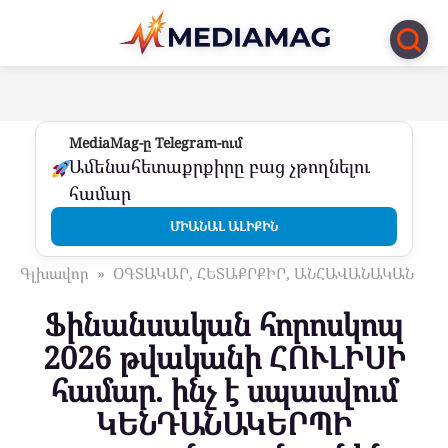
Перейти
к
контенту
MediaMag-ը Telegram-ում
Ամենահետաքրքիրը բաց չթողնելու
համար
ՄԻԱՆԱԼ ԱԼԻՔԻՆ
Գլխավոր
»
ՕԳՏԱԿԱՐ, ՀԵՏԱՔՐՔԻՐ, ԱՆՀԱՎԱՆԱԿԱՆ
Ֆինանսական հորոսկոպ
2026 թվականի ՀՈՒԼԻՍԻ
համար. ինչ է սպասվում
ԿԵՆԴԱՆԱԿԵՐՊԻ