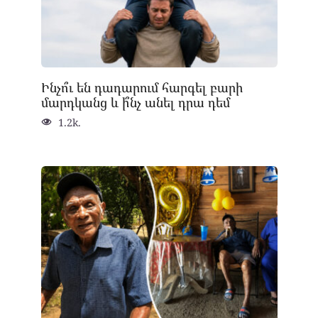
Ինչո՞ւ են դադարում հարգել բարի
մարդկանց և ի՞նչ անել դրա դեմ
1.2k.