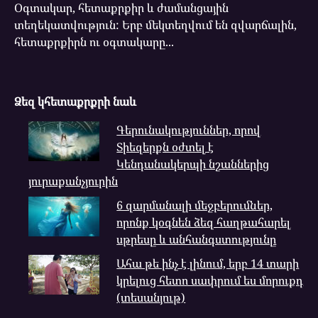
Օգտակար, հետաքրքիր և ժամանցային
տեղեկատվություն: Երբ մեկտեղվում են զվարճալին,
հետաքրքիրն ու օգտակարը...
Ձեզ կհետաքրքրի նաև
Գերունակություններ, որով
Տիեզերքն օժտել է
Կենդանակերպի նշաններից
յուրաքանչյուրին
6 զարմանալի մեջբերումներ,
որոնք կօգնեն ձեզ հաղթահարել
սթրեսը և անհանգստությունը
Ահա թե ինչ է լինում, երբ 14 տարի
կրելուց հետո սափրում ես մորուքդ
(տեսանյութ)