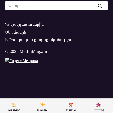
Search
for:
Գովազդատուներին
Մեր մասին
Խմբագրական քաղաքականություն
© 2026 MediaMag.am
ԳԼԽԱՎՈՐ
ԳԵՂԵՑԻԿ
ԹԵՍՏԵՐ
ԺԱՄԱՆՑ