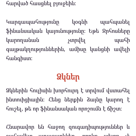
հարված հասցնել բյուջեին։
Կարգապահությունը կօգնի պահպանել
ֆինանսական կայունությունը։ Եթե Ջրհոսները
կարողանան չտրվել պահի
գայթակղություններին, ամիսը կանցնի ավելի
հանգիստ։
Ձկներ
Ձկներին հուլիսին խորհուրդ է տրվում վստահել
ինտուիցիային։ Հենց ներքին ձայնը կարող է
հուշել, թե որ ֆինանսական որոշումն է ճիշտ։
Հնարավոր են հաջող զուգադիպություններ և
շահավետ առաջարկներ, որոնք պետք չէ