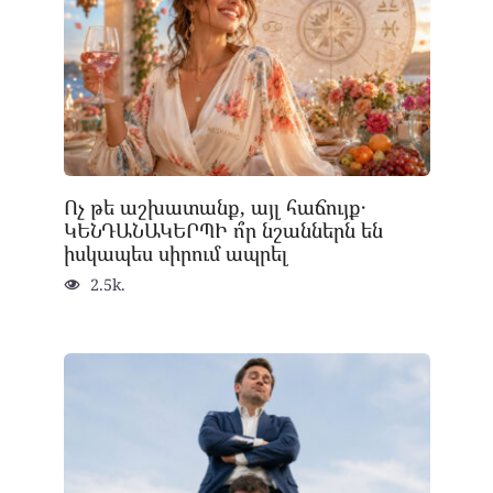
Ոչ թե աշխատանք, այլ հաճույք․
ԿԵՆԴԱՆԱԿԵՐՊԻ ո՞ր նշաններն են
իսկապես սիրում ապրել
2.5k.