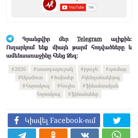
Գրանցվիր մեր
Telegram
ալիքին։
Ուղարկում ենք միայն թարմ հոդվածները և
ամենաառաջինը հենց Ձեզ:
2026
աստղագուշակ
բյուջե
գումար
եկամուտ
ծախսեր
կենդանակերպ
հորոսկոպ
հուլիս
ֆինանսական
հորոսկոպ
ֆինանսներ
Կիսվել Facebook-ում