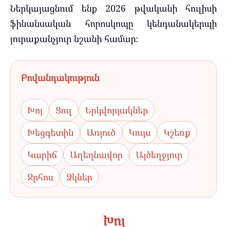
Ներկայացնում ենք 2026 թվականի հուլիսի
ֆինանսական հորոսկոպը կենդանակերպի
յուրաքանչյուր նշանի համար։
Բովանդակություն
Խոյ
Ցուլ
Երկվորյակներ
Խեցգետին
Առյուծ
Կույս
Կշեռք
Կարիճ
Աղեղնավոր
Այծեղջյուր
Ջրհոս
Ձկներ
Խոյ