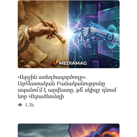
Վերջին ստեղծագործողը».
Արհեստական Բանականությունը
սպանու՞մ է արվեստը, թե՞ սկիզբ դնում
նոր Վերածնունդի
1.3k.