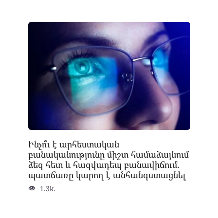
Ինչո՞ւ է արհեստական
բանականությունը միշտ համաձայնում
ձեզ հետ և հազվադեպ բանավիճում.
պատճառը կարող է անհանգստացնել
1.3k.