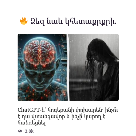
Ձեզ նաև կհետաքրքրի.
ChatGPT-ն՝ հոգեբանի փոխարեն․ ինչո՞ւ
է դա վտանգավոր և ինչի՞ կարող է
հանգեցնել
3.8k.