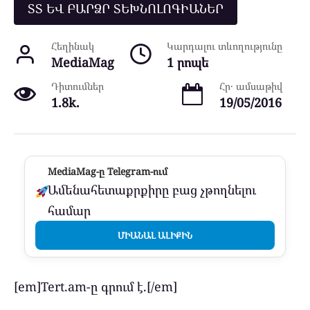
ՏՏ ԵՎ ԲԱՐՁՐ ՏԵԽՆՈԼՈԳԻԱՆԵՐ
Հեղինակ
Կարդալու տևողությունը
MediaMag
1 րոպե
Դիտումներ
Հր․ ամսաթիվ
1.8k.
19/05/2016
MediaMag-ը Telegram-ում
Ամենահետաքրքիրը բաց չթողնելու
համար
ՄԻԱՆԱԼ ԱԼԻՔԻՆ
[em]Tert.am-ը գրում է.[/em]