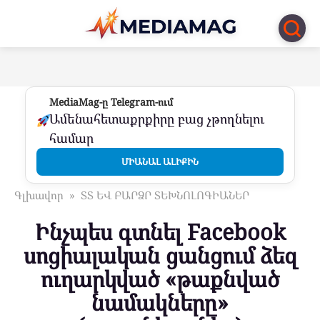
Перейти
к
контенту
MediaMag-ը Telegram-ում
Ամենահետաքրքիրը բաց չթողնելու
համար
ՄԻԱՆԱԼ ԱԼԻՔԻՆ
Գլխավոր
»
ՏՏ ԵՎ ԲԱՐՁՐ ՏԵԽՆՈԼՈԳԻԱՆԵՐ
Ինչպես գտնել Facebook
սոցիալական ցանցում ձեզ
ուղարկված «թաքնված
նամակները»