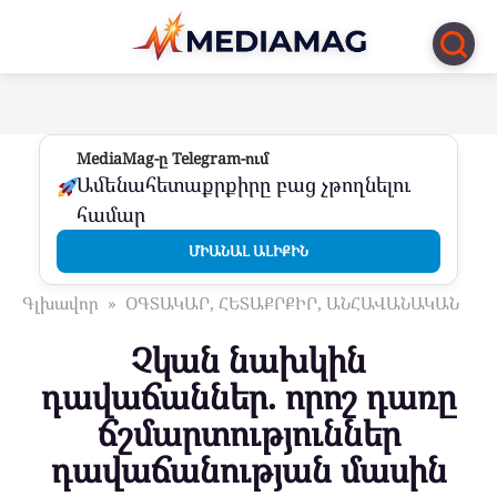
Перейти
к
контенту
MediaMag-ը Telegram-ում
Ամենահետաքրքիրը բաց չթողնելու
համար
ՄԻԱՆԱԼ ԱԼԻՔԻՆ
Գլխավոր
»
ՕԳՏԱԿԱՐ, ՀԵՏԱՔՐՔԻՐ, ԱՆՀԱՎԱՆԱԿԱՆ
Չկան նախկին
դավաճաններ. որոշ դառը
ճշմարտություններ
դավաճանության մասին