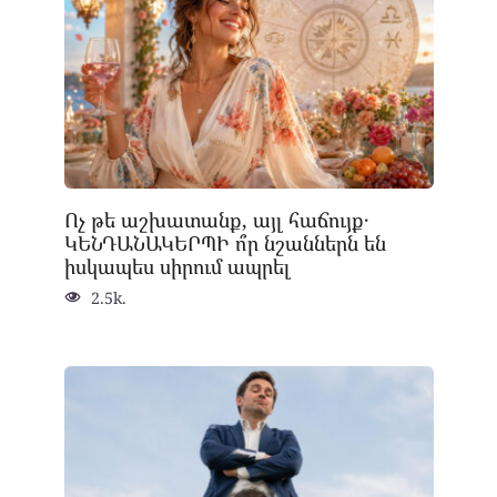
Ոչ թե աշխատանք, այլ հաճույք․
ԿԵՆԴԱՆԱԿԵՐՊԻ ո՞ր նշաններն են
իսկապես սիրում ապրել
2.5k.