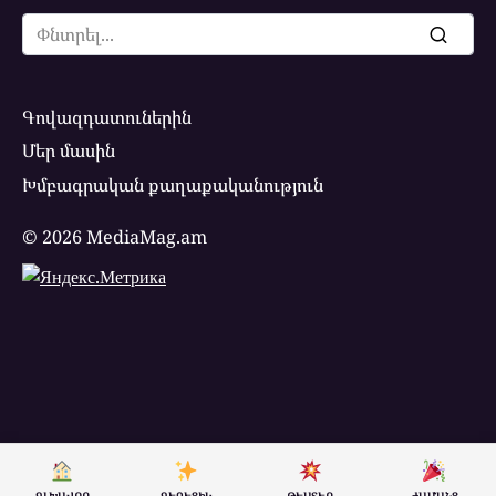
Search
for:
Գովազդատուներին
Մեր մասին
Խմբագրական քաղաքականություն
© 2026 MediaMag.am
ԳԼԽԱՎՈՐ
ԳԵՂԵՑԻԿ
ԹԵՍՏԵՐ
ԺԱՄԱՆՑ