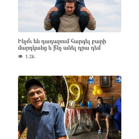
Ինչո՞ւ են դադարում հարգել բարի
մարդկանց և ի՞նչ անել դրա դեմ
1.2k.