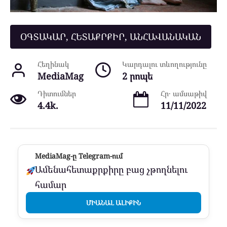
ՕԳՏԱԿԱՐ, ՀԵՏԱՔՐՔԻՐ, ԱՆՀԱՎԱՆԱԿԱՆ
Հեղինակ
Կարդալու տևողությունը
MediaMag
2 րոպե
Դիտումներ
Հր․ ամսաթիվ
4.4k.
11/11/2022
MediaMag-ը Telegram-ում
Ամենահետաքրքիրը բաց չթողնելու
համար
ՄԻԱՆԱԼ ԱԼԻՔԻՆ