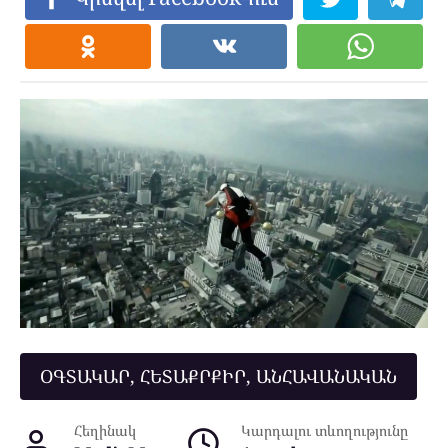
ՕԳՏԱԿԱՐ, ՀԵՏԱՔՐՔԻՐ, ԱՆՀԱՎԱՆԱԿԱՆ
Հեղինակ
Կարդալու տևողությունը