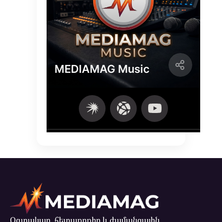
Օգտակար, հետաքրքիր և ժամանցային