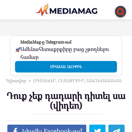
Перейти
к
контенту
MediaMag-ը Telegram-ում
Ամենահետաքրքիրը բաց չթողնելու
համար
ՄԻԱՆԱԼ ԱԼԻՔԻՆ
Գլխավոր
»
ՕԳՏԱԿԱՐ, ՀԵՏԱՔՐՔԻՐ, ԱՆՀԱՎԱՆԱԿԱՆ
Դուք չեք դադարի դիտել սա
(վիդեո)
Կիսվել Facebook-ում