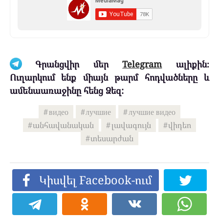
Գրանցվիր մեր
Telegram
ալիքին։
Ուղարկում ենք միայն թարմ հոդվածները և
ամենաառաջինը հենց Ձեզ:
видео
лучшие
лучшие видео
անհավանական
լավագույն
վիդեո
տեսարժան
Կիսվել Facebook-ում