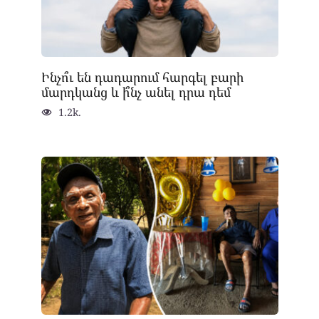
Ինչո՞ւ են դադարում հարգել բարի
մարդկանց և ի՞նչ անել դրա դեմ
1.2k.