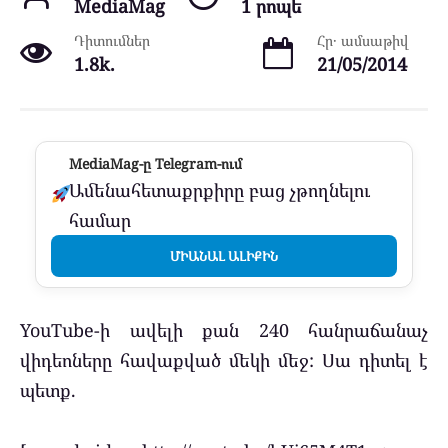
MediaMag
1 րոպե
Դիտումներ
Հր․ ամսաթիվ
1.8k.
21/05/2014
MediaMag-ը Telegram-ում
Ամենահետաքրքիրը բաց չթողնելու
համար
ՄԻԱՆԱԼ ԱԼԻՔԻՆ
YouTube-ի ավելի քան 240 հանրաճանաչ
վիդեոները հավաքված մեկի մեջ: Սա դիտել է
պետք.