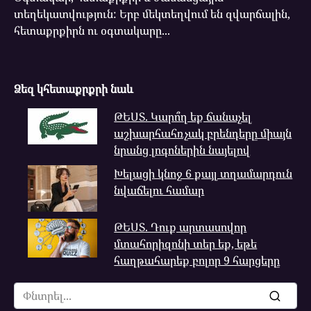
տեղեկատվություն: Երբ մեկտեղվում են զվարճալին,
հետաքրքիրն ու օգտակարը...
Ձեզ կհետաքրքրի նաև
ԹԵՍՏ. Կարո՞ղ եք ճանաչել
աշխարհահռչակ բրենդերը միայն
նրանց լոգոներին նայելով
Խելացի կնոջ 6 քայլ տղամարդուն
նվաճելու համար
ԹԵՍՏ. Դուք արտասովոր
մտահորիզոնի տեր եք, եթե
հաղթահարեք բոլոր 9 հարցերը
Search
for: