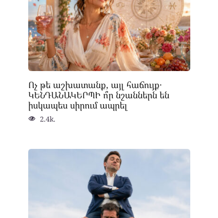
Ոչ թե աշխատանք, այլ հաճույք․
ԿԵՆԴԱՆԱԿԵՐՊԻ ո՞ր նշաններն են
իսկապես սիրում ապրել
2.4k.