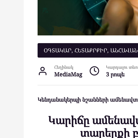
ՕԳՏԱԿԱՐ, ՀԵՏԱՔՐՔԻՐ, ԱՆՀԱՎԱ
Հեղինակ
Կարդալու տևող
MediaMag
3 րոպե
Կենդանակերպի նշանների ամենավտա
Կարիճը ամենավտ
տարերքի բ