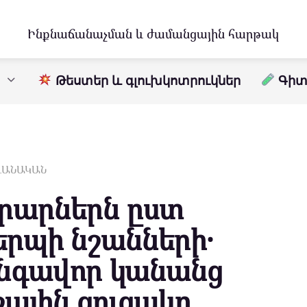
Ինքնաճանաչման և ժամանցային հարթակ
Թեստեր և գլուխկոտրուկներ
Գիտո
ԱՎԱՆԱԿԱՆ
արներն ըստ
րպի նշանների․
գավոր կանանց
ային ցուցակը