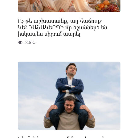
Ոչ թե աշխատանք, այլ հաճույք․
ԿԵՆԴԱՆԱԿԵՐՊԻ ո՞ր նշաններն են
իսկապես սիրում ապրել
2.5k.