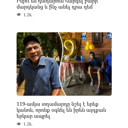
Ինչո՞ւ են դադարում հարգել բարի
մարդկանց և ի՞նչ անել դրա դեմ
1.2k.
119-ամյա տղամարդը նշել է երեք
կանոն, որոնք օգնել են իրեն այդքան
երկար ապրել
1.2k.