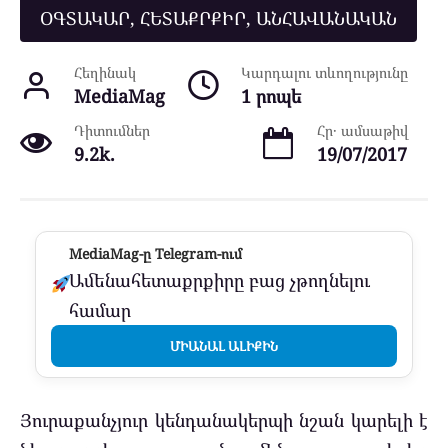
ՕԳՏԱԿԱՐ, ՀԵՏԱՔՐՔԻՐ, ԱՆՀԱՎԱՆԱԿԱՆ
Հեղինակ
Կարդալու տևողությունը
MediaMag
1 րոպե
Դիտումներ
Հր․ ամսաթիվ
9.2k.
19/07/2017
MediaMag-ը Telegram-ում
Ամենահետաքրքիրը բաց չթողնելու
համար
ՄԻԱՆԱԼ ԱԼԻՔԻՆ
Յուրաքանչյուր կենդանակերպի նշան կարելի է