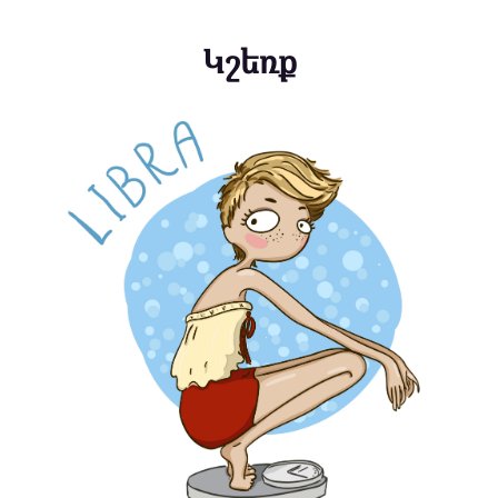
Կշեռք