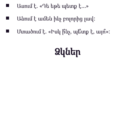
Ասում է. «Դե եթե պետք է…»
Անում է ամեն ինչ բոլորից լավ:
Մտածում է. «Իսկ ի՞նչ, պե՞տք է, այո՞»:
Ձկներ