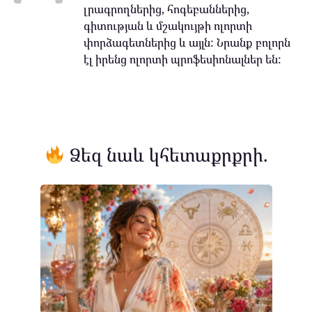
լրագրողներից, հոգեբաններից,
գիտության և մշակույթի ոլորտի
փորձագետներից և այլն: Նրանք բոլորն
էլ իրենց ոլորտի պրոֆեսիոնալներ են:
Ձեզ նաև կհետաքրքրի.