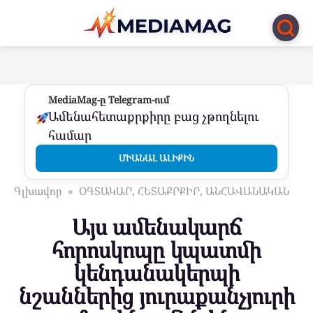
Перейти
к
контенту
MediaMag-ը Telegram-ում
Ամենահետաքրքիրը բաց չթողնելու
համար
ՄԻԱՆԱԼ ԱԼԻՔԻՆ
Գլխավոր
»
ՕԳՏԱԿԱՐ, ՀԵՏԱՔՐՔԻՐ, ԱՆՀԱՎԱՆԱԿԱՆ
Այս ամենակարճ
հորոսկոպը կպատմի
կենդանակերպի
նշաններից յուրաքանչյուրի