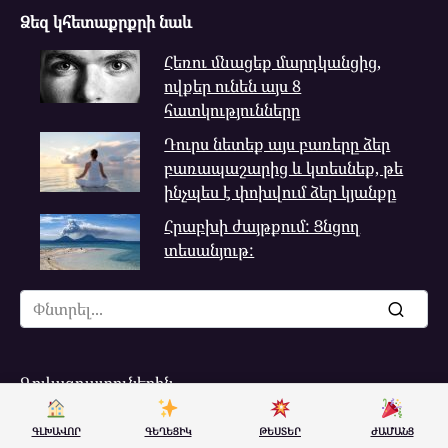
Ձեզ կհետաքրքրի նաև
Հեռու մնացեք մարդկանցից,
ովքեր ունեն այս 8
հատկությունները
Դուրս նետեք այս բառերը ձեր
բառապաշարից և կտեսնեք, թե
ինչպես է փոխվում ձեր կյանքը
Հրաբխի ժայթքում: Ցնցող
տեսանյութ:
Search
for:
Գովազդատուներին
Մեր մասին
ԳԼԽԱՎՈՐ
ԳԵՂԵՑԻԿ
ԹԵՍՏԵՐ
ԺԱՄԱՆՑ
Խմբագրական քաղաքականություն