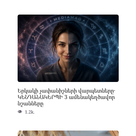
Երկակի չափանիշների վարպետները․
ԿԵՆԴԱՆԱԿԵՐՊԻ 3 ամենակեղծավոր
նշանները
1.2k.