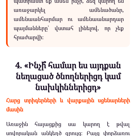
պատրաստ եք ամեն ինչի, ձեզ կարող են
առաջարկել ամենածանր,
ամենաանհարմար ու ամենաանարդար
պայմանները՝ վստահ լինելով, որ չեք
հրաժարվի։
4. «Ինչի՞ համար ես այդքան
նեղացած ծնողներիցդ կամ
նախկիններիցդ»
Հարց տրիգերների և վարքային սցենարների
մասին
Առաջին հայացքից սա կարող է թվալ
սովորական անկեղծ զրույց։ Բայց փորձառու