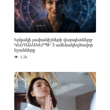
Երկակի չափանիշների վարպետները․
ԿԵՆԴԱՆԱԿԵՐՊԻ 3 ամենակեղծավոր
նշանները
1.2k.