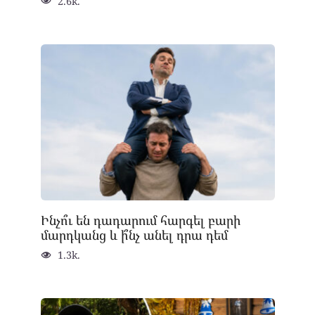
2.6k.
Ինչո՞ւ են դադարում հարգել բարի
մարդկանց և ի՞նչ անել դրա դեմ
1.3k.