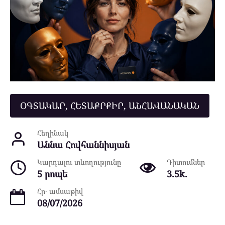
ՕԳՏԱԿԱՐ, ՀԵՏԱՔՐՔԻՐ, ԱՆՀԱՎԱՆԱԿԱՆ
Հեղինակ
Աննա Հովհաննիսյան
Կարդալու տևողությունը
Դիտումներ
5 րոպե
3.5k.
Հր․ ամսաթիվ
08/07/2026