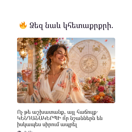
Ձեզ նաև կհետաքրքրի.
Ոչ թե աշխատանք, այլ հաճույք․
ԿԵՆԴԱՆԱԿԵՐՊԻ ո՞ր նշաններն են
իսկապես սիրում ապրել