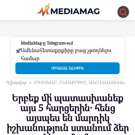
Перейти
к
контенту
MediaMag-ը Telegram-ում
Ամենահետաքրքիրը բաց չթողնելու
համար
ՄԻԱՆԱԼ ԱԼԻՔԻՆ
Գլխավոր
»
ՕԳՏԱԿԱՐ, ՀԵՏԱՔՐՔԻՐ, ԱՆՀԱՎԱՆԱԿԱՆ
Երբեք մի՛ պատասխանեք
այս 5 հարցերին․ հենց
այսպես են մարդիկ
իշխանություն ստանում ձեր