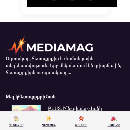
Օգտակար, հետաքրքիր և ժամանցային
տեղեկատվություն: Երբ մեկտեղվում են զվարճալին,
հետաքրքիրն ու օգտակարը...
Ձեզ կհետաքրքրի նաև
ԹԵՍՏ. Ի՞նչ գիտեք Վանի
թագավորության մասին
ԳԼԽԱՎՈՐ
ԳԵՂԵՑԻԿ
ԹԵՍՏԵՐ
ԺԱՄԱՆՑ