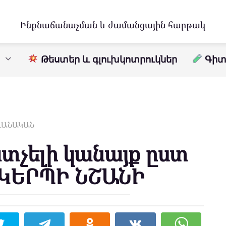
Ինքնաճանաչման և ժամանցային հարթակ
Թեստեր և գլուխկոտրուկներ
Գիտո
ԱՎԱՆԱԿԱՆ
տչելի կանայք ըստ
ԿԵՐՊԻ ՆՇԱՆԻ