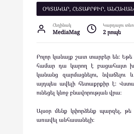
ՕԳՏԱԿԱՐ, ՀԵՏԱՔՐՔԻՐ, ԱՆՀԱՎԱ
Հեղինակ
Կարդալու տևող
MediaMag
2 րոպե
Բոլոր կանայք շատ տարբեր են: Եթե ​​
համար դա կարող է բացահայտ խա
կանանց զարմացնելու, նվաճելու 
այդպես ավելի հետաքրքիր է: Վստա
ունեցել կնոջ բնավորության վրա։
Այսօր մենք կփորձենք պարզել, թ
առավել անհասանելի։