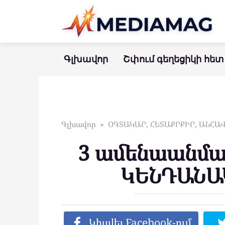
Перейти
к
контенту
Գլխավոր
Շփում գեղեցիկի հետ
Գլխավոր
»
ՕԳՏԱԿԱՐ, ՀԵՏԱՔՐՔԻՐ, ԱՆՀ
3 ամենաանմա
ԿԵՆԴԱՆԱ
Կիսվել Facebook-ում