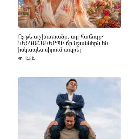
Ոչ թե աշխատանք, այլ հաճույք․
ԿԵՆԴԱՆԱԿԵՐՊԻ ո՞ր նշաններն են
իսկապես սիրում ապրել
2.5k.