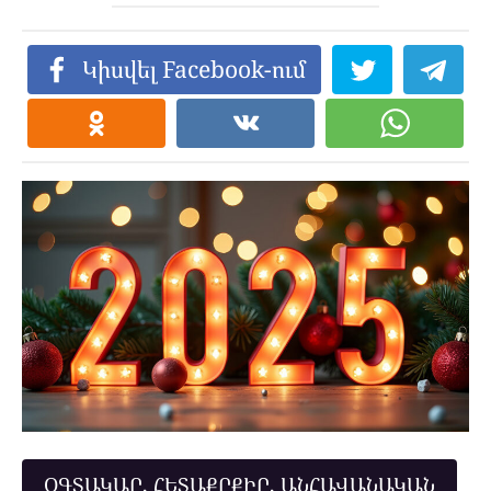
Կիսվել Facebook-ում
ՕԳՏԱԿԱՐ, ՀԵՏԱՔՐՔԻՐ, ԱՆՀԱՎԱՆԱԿԱՆ