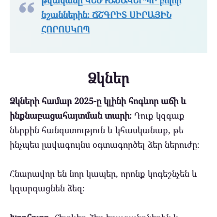
թվականը ԿԵՆԴԱՆԱԿԵՐՊԻ բոլոր
նշաններին։ ՃՇԳՐԻՏ ՍԻՐԱՅԻՆ
ՀՈՐՈՍԿՈՊ
Ձկներ
Ձկների համար 2025-ը կլինի հոգևոր աճի և
ինքնաբացահայտման տարի։
Դուք կզգաք
ներքին հանգստություն և կհասկանաք, թե
ինչպես լավագույնս օգտագործել ձեր ներուժը։
Հնարավոր են նոր կապեր, որոնք կոգեշնչեն և
կզարգացնեն ձեզ։