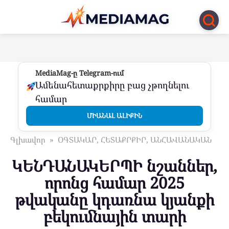
Перейти
к
контенту
MediaMag-ը Telegram-ում
Ամենահետաքրքիրը բաց չթողնելու
համար
ՄԻԱՆԱԼ ԱԼԻՔԻՆ
Գլխավոր
»
ՕԳՏԱԿԱՐ, ՀԵՏԱՔՐՔԻՐ, ԱՆՀԱՎԱՆԱԿԱՆ
ԿԵՆԴԱՆԱԿԵՐՊԻ նշաններ,
որոնց համար 2025
թվականը կդառնա կյանքի
բեկումնային տարի