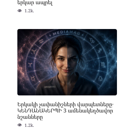
երկար ապրել
1.2k.
Երկակի չափանիշների վարպետները․
ԿԵՆԴԱՆԱԿԵՐՊԻ 3 ամենակեղծավոր
նշանները
1.2k.