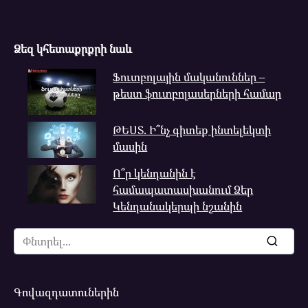
Ձեզ կհետաքրքրի նաև
Ֆուտբոլային մականուններ –
թեստ ֆուտբոլասերների համար
ԹԵՍՏ. Ի՞նչ գիտեք ինտելեկտի
մասին
Ո՞ր կենդանին է
համապատասխանում Ձեր
Կենդանակերպի նշանին
Search
for:
Գովազդատուներին