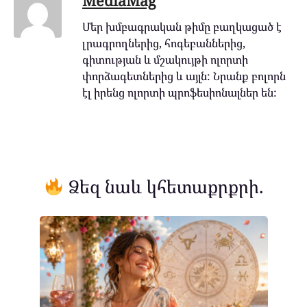
MediaMag
Մեր խմբագրական թիմը բաղկացած է
լրագրողներից, հոգեբաններից,
գիտության և մշակույթի ոլորտի
փորձագետներից և այլն: Նրանք բոլորն
էլ իրենց ոլորտի պրոֆեսիոնալներ են:
Ձեզ նաև կհետաքրքրի.