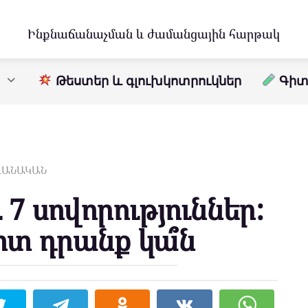
Ինքնաճանաչման և ժամանցային հարթակ
Թեստեր և գլուխկոտրուկներ
Գիտո
ԱՎԱՆԱԿԱՆ
7 սովորություններ:
ոտ դրանք կա՞ն