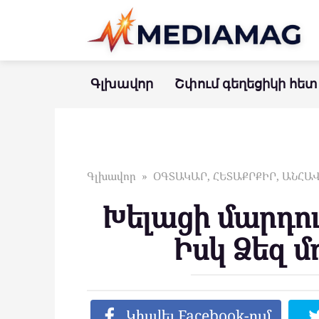
Перейти
к
контенту
Գլխավոր
Շփում գեղեցիկի հետ
Գլխավոր
»
ՕԳՏԱԿԱՐ, ՀԵՏԱՔՐՔԻՐ, ԱՆՀ
Խելացի մարդու 
Իսկ Ձեզ մ
Կիսվել Facebook-ում