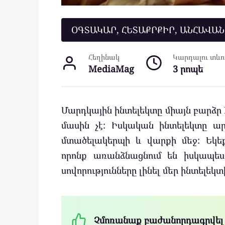
ՕԳՏԱԿԱՐ, ՀԵՏԱՔՐՔԻՐ, ԱՆՀԱՎԱ
Հեղինակ
Կարդալու տևող
MediaMag
3 րոպե
Մարդկային ինտելեկտը միայն բարձր I
մասին չէ: Իսկական ինտելեկտը արտ
մտածելակերպի և վարքի մեջ: Եկե
որոնք առանձնացնում են իսկապես
սովորությունները լինել մեր ինտելեկ
Չմոռանաք բաժանորդագրվել