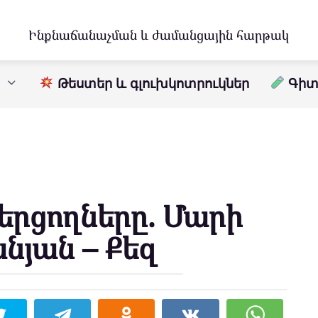
Ինքնաճանաչման և ժամանցային հարթակ
Թեստեր և գլուխկոտրուկներ
Գիտո
թերցողները. Մարի
նյան – Քեզ