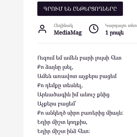
ԳՐՈՒՄ ԵՆ ԸՆԹԵՐՑՈՂՆԵՐԸ
Հեղինակ
Կարդալու տևող
MediaMag
1 րոպե
Ուզում եմ ամեն բարի լույսի հետ
Քո ձայնը լսել,
Ամեն առավոտ աչքերս բացեմ
Քո դեմքը տեսնել,
Արևածագին իմ անուշ քնից
Աչքերս բացեմ՝
Քո անկեղծ սիրո բառերից միայն:
Եղիր միշտ կողքիս,
Եղիր միշտ ինձ հետ: