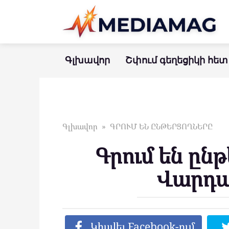
Перейти
к
контенту
Գլխավոր
Շփում գեղեցիկի հետ
Գլխավոր
»
ԳՐՈՒՄ ԵՆ ԸՆԹԵՐՑՈՂՆԵՐԸ
Գրում են ըն
Վարդա
Կիսվել Facebook-ում