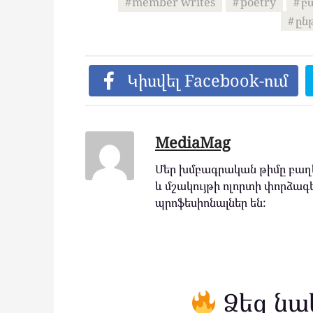
member writes
poetry
բ
ըն
Կիսվել Facebook-ում
MediaMag
Մեր խմբագրական թիմը բաղկ
և մշակույթի ոլորտի փորձագե
պրոֆեսիոնալներ են:
Ձեզ նա