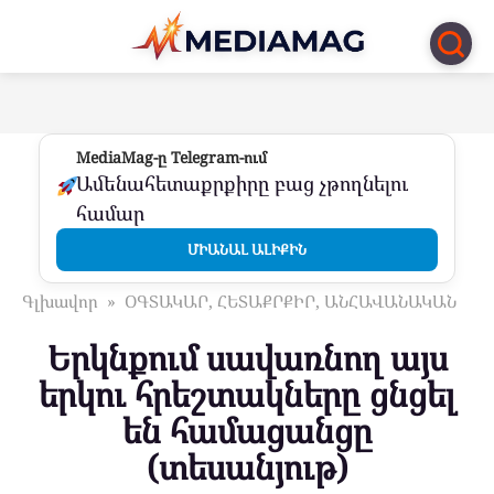
Перейти
к
контенту
MediaMag-ը Telegram-ում
Ամենահետաքրքիրը բաց չթողնելու
համար
ՄԻԱՆԱԼ ԱԼԻՔԻՆ
Գլխավոր
»
ՕԳՏԱԿԱՐ, ՀԵՏԱՔՐՔԻՐ, ԱՆՀԱՎԱՆԱԿԱՆ
Երկնքում սավառնող այս
երկու հրեշտակները ցնցել
են համացանցը
(տեսանյութ)