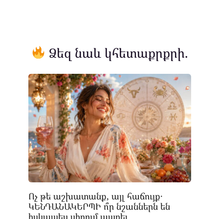
Ձեզ նաև կհետաքրքրի.
Ոչ թե աշխատանք, այլ հաճույք․
ԿԵՆԴԱՆԱԿԵՐՊԻ ո՞ր նշաններն են
իսկապես սիրում ապրել