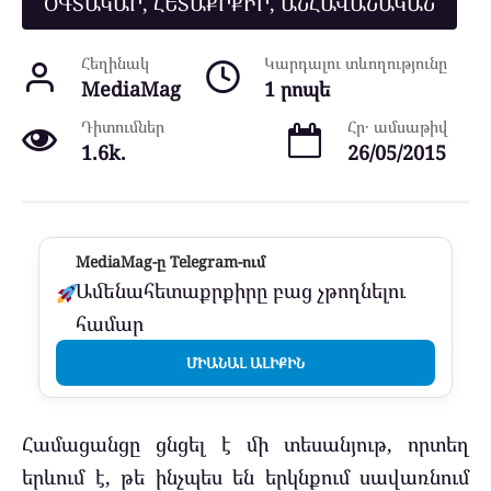
ՕԳՏԱԿԱՐ, ՀԵՏԱՔՐՔԻՐ, ԱՆՀԱՎԱՆԱԿԱՆ
Հեղինակ
Կարդալու տևողությունը
MediaMag
1 րոպե
Դիտումներ
Հր․ ամսաթիվ
1.6k.
26/05/2015
MediaMag-ը Telegram-ում
Ամենահետաքրքիրը բաց չթողնելու
համար
ՄԻԱՆԱԼ ԱԼԻՔԻՆ
Համացանցը ցնցել է մի տեսանյութ, որտեղ
երևում է, թե ինչպես են երկնքում սավառնում