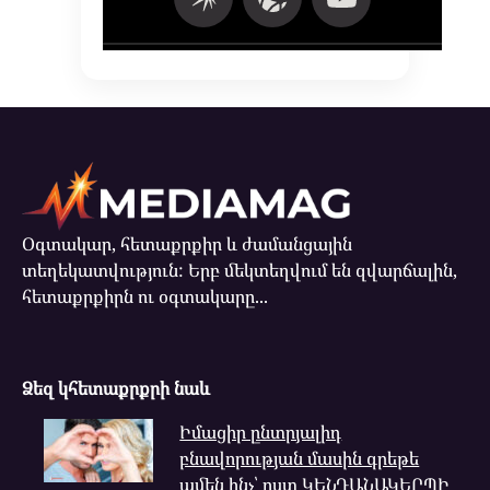
Օգտակար, հետաքրքիր և ժամանցային
տեղեկատվություն: Երբ մեկտեղվում են զվարճալին,
հետաքրքիրն ու օգտակարը...
Ձեզ կհետաքրքրի նաև
Իմացիր ընտրյալիդ
բնավորության մասին գրեթե
ամեն ինչ՝ ըստ ԿԵՆԴԱՆԱԿԵՐՊԻ