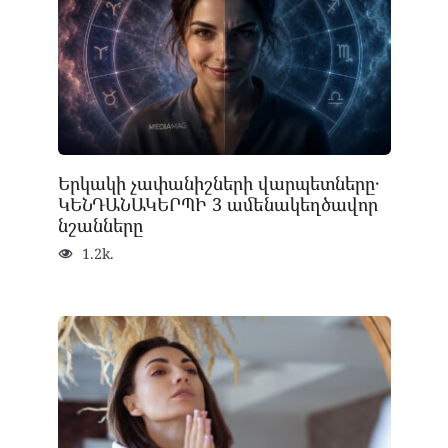
Երկակի չափանիշների վարպետները․
ԿԵՆԴԱՆԱԿԵՐՊԻ 3 ամենակեղծավոր
նշանները
1.2k.