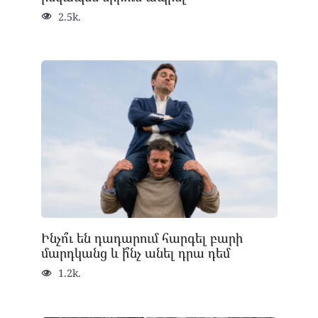
2.5k.
Ինչո՞ւ են դադարում հարգել բարի
մարդկանց և ի՞նչ անել դրա դեմ
1.2k.