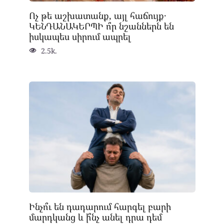
Ոչ թե աշխատանք, այլ հաճույք․
ԿԵՆԴԱՆԱԿԵՐՊԻ ո՞ր նշաններն են
իսկապես սիրում ապրել
2.5k.
Ինչո՞ւ են դադարում հարգել բարի
մարդկանց և ի՞նչ անել դրա դեմ