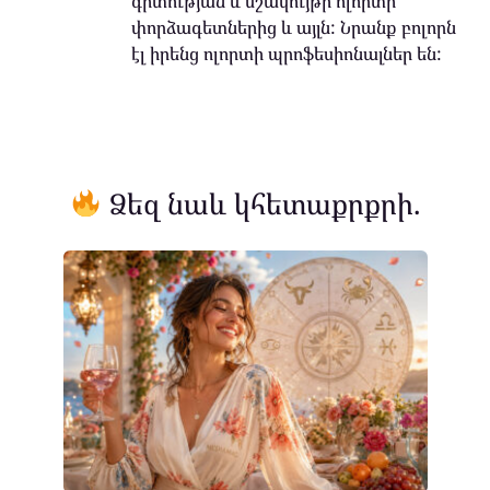
գիտության և մշակույթի ոլորտի
փորձագետներից և այլն: Նրանք բոլորն
էլ իրենց ոլորտի պրոֆեսիոնալներ են:
Ձեզ նաև կհետաքրքրի.