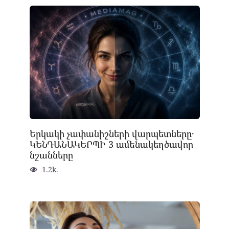
Երկակի չափանիշների վարպետները․
ԿԵՆԴԱՆԱԿԵՐՊԻ 3 ամենակեղծավոր
նշանները
1.2k.