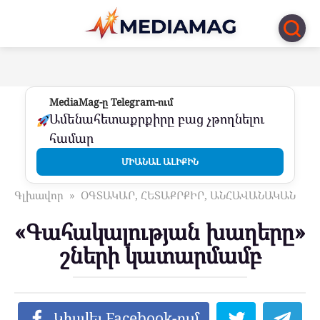
Перейти
к
контенту
MediaMag-ը Telegram-ում
Ամենահետաքրքիրը բաց չթողնելու
համար
ՄԻԱՆԱԼ ԱԼԻՔԻՆ
Գլխավոր
»
ՕԳՏԱԿԱՐ, ՀԵՏԱՔՐՔԻՐ, ԱՆՀԱՎԱՆԱԿԱՆ
«Գահակալության խաղերը»
շների կատարմամբ
Կիսվել Facebook-ում