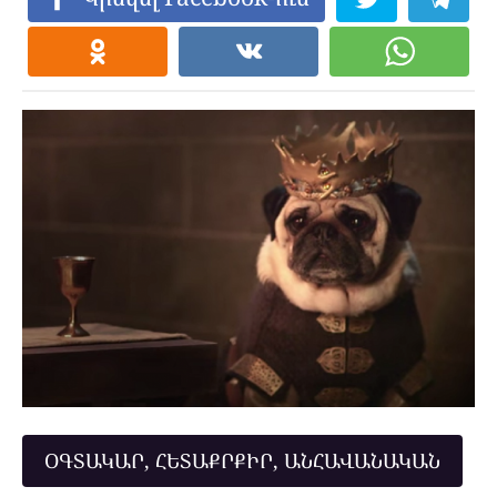
ՕԳՏԱԿԱՐ, ՀԵՏԱՔՐՔԻՐ, ԱՆՀԱՎԱՆԱԿԱՆ