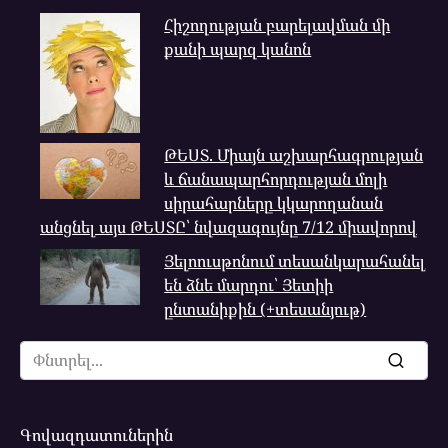
Հիշողության բարելավման մի
քանի պարզ կանոն
ԹԵՍՏ. Միայն աշխարհագրության
և ճանապարհորդության մոլի
սիրահարները կկարողանան
անցնել այս ԹԵՍՏԸ՝ նվազագույնը 7/12 միավորով
Յելոուսթոնում տեսանկարահանել
են ձնե մարդու՝ Յետիի
ընտանիքին (+տեսանյութ)
Search
for:
Գովազդատուներին