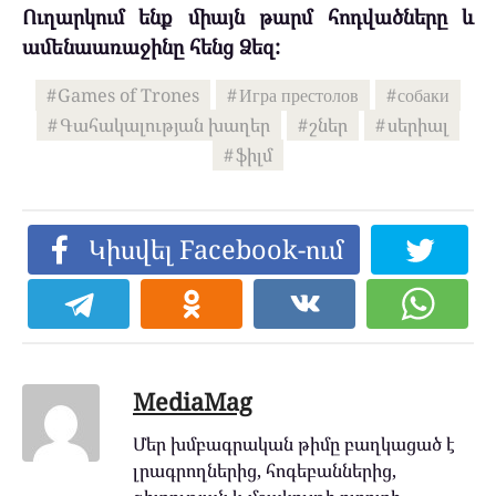
Ուղարկում ենք միայն թարմ հոդվածները և
ամենաառաջինը հենց Ձեզ:
Games of Trones
Игра престолов
собаки
Գահակալության խաղեր
շներ
սերիալ
ֆիլմ
Կիսվել Facebook-ում
MediaMag
Մեր խմբագրական թիմը բաղկացած է
լրագրողներից, հոգեբաններից,