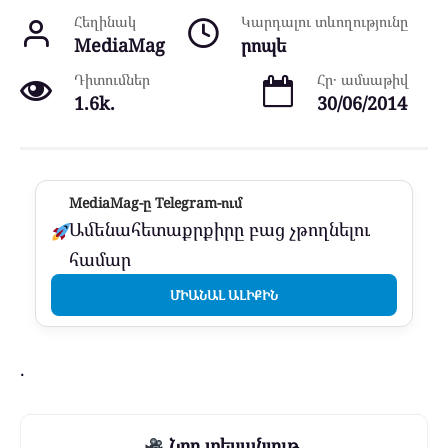
Հեղինակ
Կարդալու տևողությունը
MediaMag
րոպե
Դիտումներ
Հր․ ամսաթիվ
1.6k.
30/06/2014
MediaMag-ը Telegram-ում
Ամենահետաքրքիրը բաց չթողնելու
համար
ՄԻԱՆԱԼ ԱԼԻՔԻՆ
.
Նոր տեսանյութ.