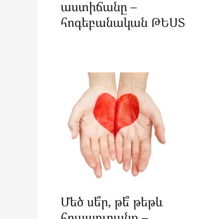
աստիճանը –
հոգեբանական ԹԵՍՏ
Մեծ սե՞ր, թե՞ թեթև
հրապուրանք –