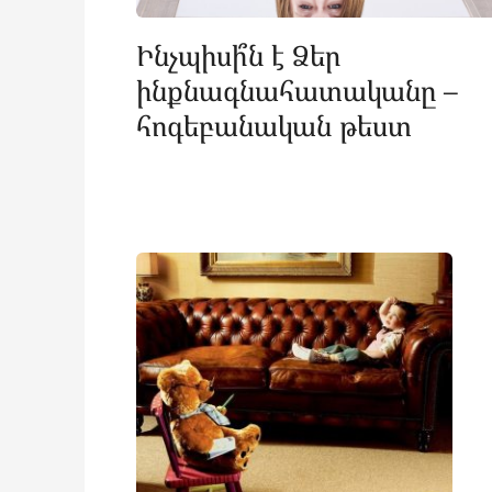
Ինչպիսի՞ն է Ձեր
ինքնագնահատականը –
հոգեբանական թեստ