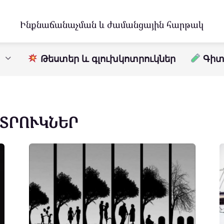
Ինքնաճանաչման և ժամանցային հարթակ
Թեստեր և գլուխկոտրուկներ
Գիտո
ՈՏՐՈՒԿՆԵՐ