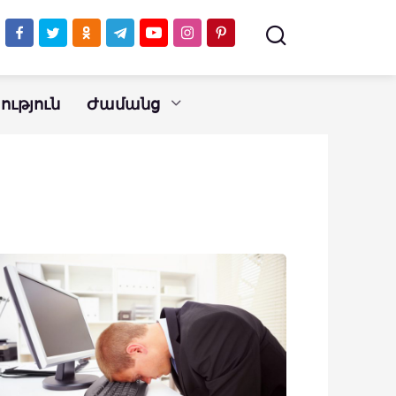
ւթյուն
Ժամանց