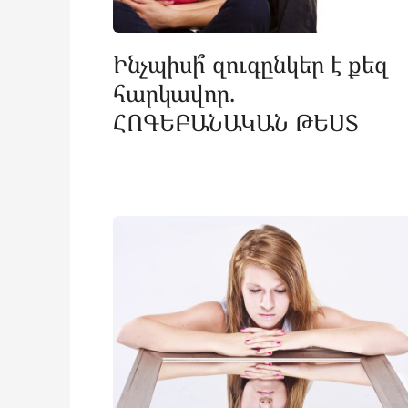
Ինչպիսի՞ զուգընկեր է քեզ
հարկավոր.
ՀՈԳԵԲԱՆԱԿԱՆ ԹԵՍՏ