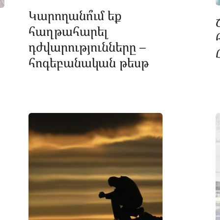
Կարողանո՞ւմ եք
հաղթահարել
դժվարությունները –
հոգեբանական թեսթ