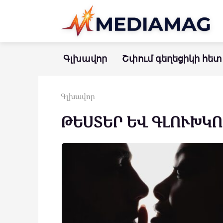
Перейти
к
контенту
Գլխավոր
Շփում գեղեցիկի հետ
Գլխավոր
ԹԵՍՏԵՐ ԵՎ ԳԼՈՒԽԿ