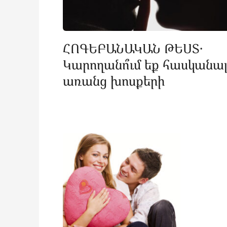
ՀՈԳԵԲԱՆԱԿԱՆ ԹԵՍՏ․
Կարողանո՞ւմ եք հասկանա
առանց խոսքերի