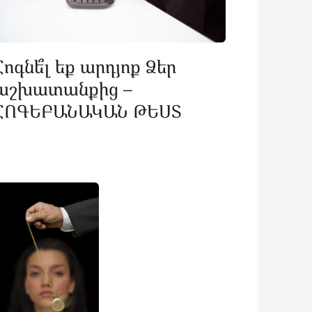
Հոգնե՞լ եք արդյոք Ձեր
աշխատանքից –
ՀՈԳԵԲԱՆԱԿԱՆ ԹԵՍՏ