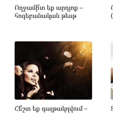
Ողջամի՞տ եք արդյոք –
հոգեբանական թեսթ
Հե՞շտ եք գայթակղվում –