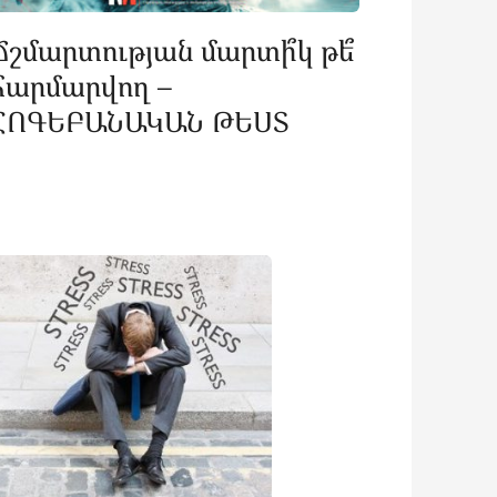
Ճշմարտության մարտի՞կ թե՞
հարմարվող –
ՀՈԳԵԲԱՆԱԿԱՆ ԹԵՍՏ