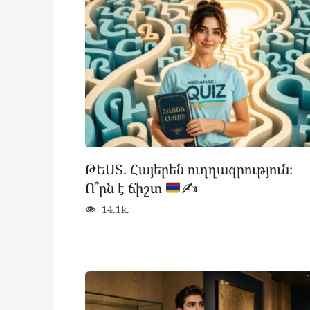
ԹԵՍՏ. Հայերեն ուղղագրություն։
Ո՞րն է ճիշտ
✍
14.1k.