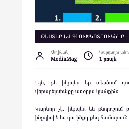
ԹԵՍՏԵՐ ԵՎ ԳԼՈՒԽԿՈՏՐՈՒԿՆԵՐ
Հեղինակ
Կարդալու տևող
MediaMag
1 րոպե
Այն, թե ինչպես եք տեսնում գո
վերաբերմունքը առօրյա կյանքին:
Կարևոր չէ, ինչպես են բնորոշում 
ինչպիսին ես դու ինքդ քեզ համարում