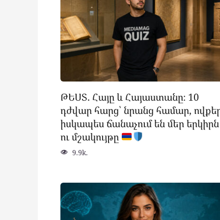
ԹԵՍՏ. Հայը և Հայաստանը։ 10
դժվար հարց՝ նրանց համար, ովքե
իսկապես ճանաչում են մեր երկիրն
ու մշակույթը
9.9k.