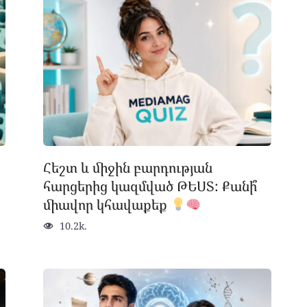
Հեշտ և միջին բարդության
հարցերից կազմված ԹԵՍՏ: Քանի՞
միավոր կհավաքեք
10.2k.