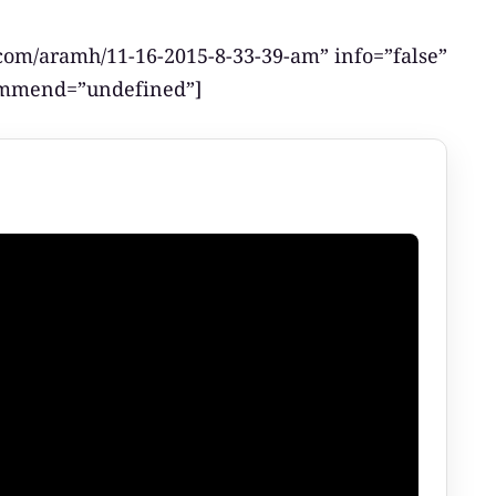
com/aramh/11-16-2015-8-33-39-am” info=”false”
ommend=”undefined”]