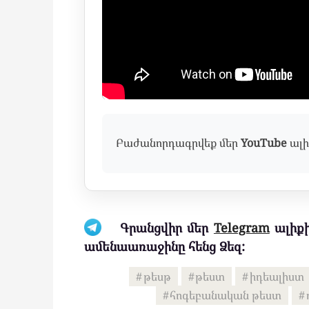
Բաժանորդագրվեք մեր
YouTube
ալի
Գրանցվիր մեր
Telegram
ալիքի
ամենաառաջինը հենց Ձեզ:
թեսթ
թեստ
իդեալիստ
հոգեբանական թեստ