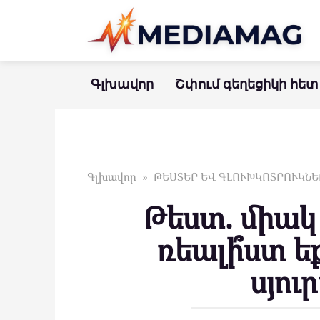
Перейти
к
контенту
Գլխավոր
Շփում գեղեցիկի հետ
Գլխավոր
»
ԹԵՍՏԵՐ ԵՎ ԳԼՈՒԽԿՈՏՐՈՒԿՆԵ
Թեստ. միակ 
ռեալի՞ստ եք
սյու