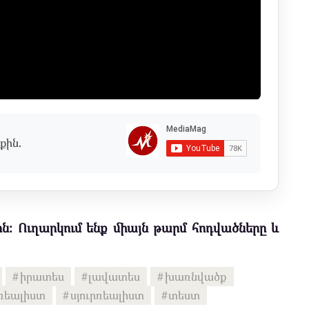
քին.
ն։ Ուղարկում ենք միայն թարմ հոդվածները և
իրատես
լավատես
խառնվածք
ռեալիստ
սյուրռեալիստ
տեստ