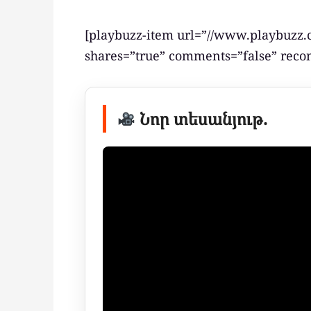
[playbuzz-item url=”//www.playbuzz.
shares=”true” comments=”false” rec
Նոր տեսանյութ.