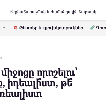
Ինքնաճանաչման և ժամանցային հարթակ
Թեստեր և գլուխկոտրուկներ
Գիտո
Ր
միջոցը որոշելու՝
, իդեալի՞ստ, թե՞
րռեալիստ